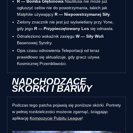
R — Bomba Głębinowa
Nautilusa nie może już
ogłuszyć celów nie do powstrzymania, takich jak
Malphite używający
R — Niepowstrzymanej Siły
.
Zielony znacznik nie jest już wyświetlany przy Yone,
gdy jego
R — Przypieczętowany Los
się odnawia.
Odnaleziono wskaźnik zasięgu
W — Siły Woli
Basenowej Syndry.
Opis czasu odnowienia Teleportacji od teraz
prawidłowo się aktualizuje, gdy gracz używa
Kosmicznej Przenikliwości.
NADCHODZĄCE
SKÓRKI I BARWY
Podczas tego patcha pojawią się poniższe skórki. Portrety
w pełnej rozdzielczości możecie zgarnąć, ściągając
aplikację
Kompozycje Pulpitu League
!