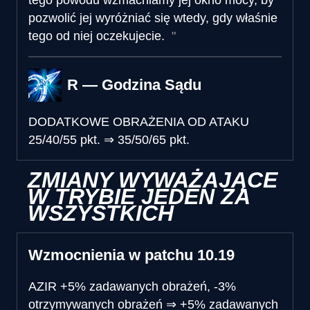
pozwolić jej wyróżniać się wtedy, gdy właśnie
tego od niej oczekujecie.
R — Godzina Sądu
DODATKOWE OBRAŻENIA OD ATAKU
25/40/55 pkt.
⇒
35/50/65 pkt.
ZMIANY WYWAŻAJĄCE
W TRYBIE JEDEN ZA
WSZYSTKICH
Wzmocnienia w patchu 10.19
AZIR
+5% zadawanych obrażeń, -3%
otrzymywanych obrażeń
⇒
+5% zadawanych