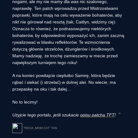
nogami, ale my nie mamy dla was nic szalonego,
naprawdę. Ten patch wprowadza przed Mistrzostwami
poprawki, które mają na celu wyważenie bohaterów, aby
nikt nie górował nad resztą (tak, Caitlyn, widzimy cię).
Oznacza to również, że podrasowujemy niektórych
bohaterów, by odpowiednio wyposażyć ich, zanim zaczną
rywalizować w blasku reflektorów. Te wzmocnienia
dotyczą głównie strzelców, dżunglerów i środkowych.
Mamy nadzieję, że trochę zamieszamy w mecie przed
największym turniejem tego roku!
A na koniec powitajcie cieplutko Samirę, która będzie
rąbać i siekać (i strzelać) w dolnej alei. No wiecie, ma
przepaskę na oku i tak dalej…
No to lecimy!
Użyjcie tego portalu, jeśli szukacie
opisu patcha TFT
!
TRICIA „MOM CAT” TAN