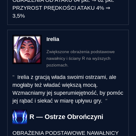
PRZYROST PRĘDKOŚCI ATAKU
4%
⇒
3,5%
Irelia
Zwiększone obrażenia podstawowe
nawałnicy i ściany R na wyższych
poziomach.
Irelia z gracją włada swoimi ostrzami, ale
mogłaby też władać większą mocą.
Wzmacniamy jej superumiejętność, by pomóc
jej rąbać i siekać w miarę upływu gry.
R — Ostrze Obrończyni
OBRAŻENIA PODSTAWOWE NAWAŁNICY