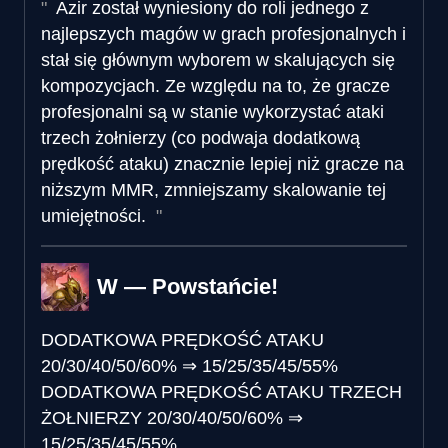
Azir został wyniesiony do roli jednego z
najlepszych magów w grach profesjonalnych i
stał się głównym wyborem w skalujących się
kompozycjach. Ze względu na to, że gracze
profesjonalni są w stanie wykorzystać ataki
trzech żołnierzy (co podwaja dodatkową
prędkość ataku) znacznie lepiej niż gracze na
niższym MMR, zmniejszamy skalowanie tej
umiejętności.
W — Powstańcie!
DODATKOWA PRĘDKOŚĆ ATAKU
20/30/40/50/60%
⇒
15/25/35/45/55%
DODATKOWA PRĘDKOŚĆ ATAKU TRZECH
ŻOŁNIERZY
20/30/40/50/60%
⇒
15/25/35/45/55%