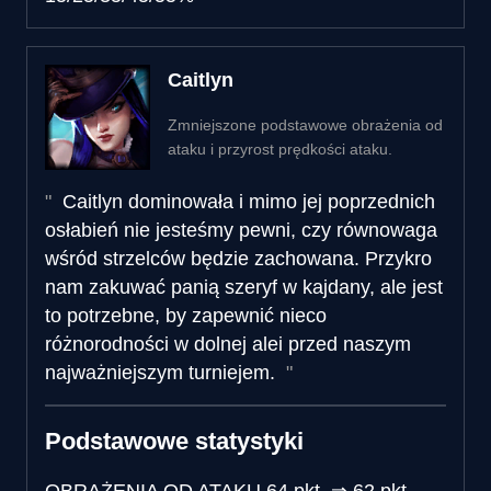
Caitlyn
Zmniejszone podstawowe obrażenia od
ataku i przyrost prędkości ataku.
Caitlyn dominowała i mimo jej poprzednich
osłabień nie jesteśmy pewni, czy równowaga
wśród strzelców będzie zachowana. Przykro
nam zakuwać panią szeryf w kajdany, ale jest
to potrzebne, by zapewnić nieco
różnorodności w dolnej alei przed naszym
najważniejszym turniejem.
Podstawowe statystyki
OBRAŻENIA OD ATAKU
64 pkt.
⇒
62 pkt.