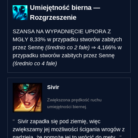
Umiejętność bierna —
Rozgrzeszenie
SZANSA NA WYPADNIĘCIE UPIORA Z
MGŁY
8,33% w przypadku stworów zabitych
przez Sennę
(średnio co 2 fale)
⇒
4,166% w
przypadku stworów zabitych przez Sennę
(średnio co 4 fale)
Sivir
Zwiększona prędkość ruchu
umiejętności biernej.
Sivir zapadła się pod ziemię, więc
zwiększamy jej możliwości ścigania wrogów z
nadzieją, że pomoże jej to wrócić do mety.