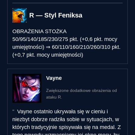
R — Styl Feniksa
OBRAŻENIA STOŻKA
50/95/140/185/230/275 pkt. (+0,6 pkt. mocy
umiejętności)
⇒
60/110/160/210/260/310 pkt.
(+0,7 pkt. mocy umiejętności)
Vayne
Zwiększone dodatkowe obrażenia od
ataku R.
Vayne ostatnio ukrywała się w cieniu i
niezbyt dobrze radziła sobie w sytuacjach, w
których tradycyjnie spisywała się na medal. Z
tego powodu wzmacniamy jej okno mocy, by