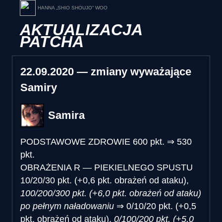
HANNA „SHIO SHOUJO” WOO
AKTUALIZACJA
PATCHA
22.09.2020 — zmiany wyważające
Samiry
Samira
PODSTAWOWE ZDROWIE
600 pkt.
⇒
530
pkt.
OBRAŻENIA R — PIEKIELNEGO SPUSTU
10/20/30 pkt. (+0,6 pkt. obrażeń od ataku),
100/200/300 pkt. (+6,0 pkt. obrażeń od ataku)
po pełnym naładowaniu
⇒
0/10/20 pkt. (+0,5
pkt. obrażeń od ataku),
0/100/200 pkt. (+5,0