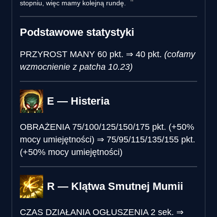
stopniu, więc mamy kolejną rundę.
Podstawowe statystyki
PRZYROST MANY
60 pkt.
⇒
40 pkt.
(cofamy
wzmocnienie z patcha 10.23)
E — Histeria
OBRAŻENIA
75/100/125/150/175 pkt. (+50%
mocy umiejętności)
⇒
75/95/115/135/155 pkt.
(+50% mocy umiejętności)
R — Klątwa Smutnej Mumii
CZAS DZIAŁANIA OGŁUSZENIA
2 sek.
⇒