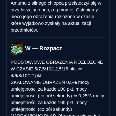
Amumu z silnego chłopca przeistoczył się w
przytłaczająco potężną mumię. Osłabiamy
nieco jego obrażenia rozłożone w czasie,
które wyjątkowo zyskały na aktualizacji
przedmiotów.
W — Rozpacz
PODSTAWOWE OBRAŻENIA ROZŁOŻONE
W CZASIE
5/7,5/10/12,5/15 pkt.
⇒
4/6/8/10/12 pkt.
SKALOWANIE OBRAŻEŃ
0,5% mocy
umiejętności za każde 100 pkt. mocy
umiejętności (co pół sekundy)
⇒
0,25% mocy
umiejętności za każde 100 pkt. mocy
umiejętności (co pół sekundy)
NAPRAWIONO BŁĄD
Obrażenia nie są już