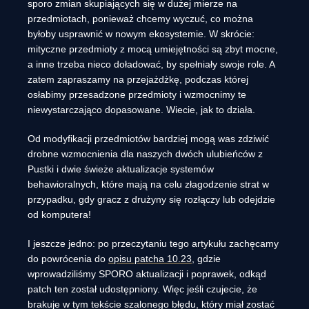
sporo zmian skupiających się w dużej mierze na
przedmiotach, ponieważ chcemy wyczuć, co można
byłoby usprawnić w nowym ekosystemie. W skrócie:
mityczne przedmioty z mocą umiejętności są zbyt mocne,
a inne trzeba nieco doładować, by spełniały swoje role. A
zatem zapraszamy na przejażdżkę, podczas której
osłabimy przesadzone przedmioty i wzmocnimy te
niewystarczająco dopasowane. Wiecie, jak to działa.
Od modyfikacji przedmiotów bardziej mogą was zdziwić
drobne wzmocnienia dla naszych dwóch ulubieńców z
Pustki i dwie świeże aktualizacje systemów
behawioralnych, które mają na celu złagodzenie strat w
przypadku, gdy gracz z drużyny się rozłączy lub odejdzie
od komputera!
I jeszcze jedno: po przeczytaniu tego artykułu zachęcamy
do powrócenia do
opisu patcha 10.23
, gdzie
wprowadziliśmy SPORO aktualizacji i poprawek, odkąd
patch ten został udostępniony. Więc jeśli czujecie, że
brakuje w tym tekście szalonego błędu, który miał zostać