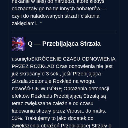
nękanie w alei) do narzędzi, które kiedyś
odznaczały go na tle innych bohaterów —
czyli do naładowanych strzał i ciskania
zaklęciami.
Q — Przebijająca Strzała
usunięto
SKRÓCENIE CZASU ODNOWIENIA
PRZEZ ROZKŁAD
Czas odnowienia nie jest
już skracany o 3 sek., jeśli Przebijająca
Strzała zdetonuje Rozkład na wrogu.
nowość
ŁUK W GÓRĘ
Obrażenia detonacji
efektów Rozkładu Przebijającą Strzałą są
teraz zwiększane zależnie od czasu
ładowania strzały przez Varusa, do maks.
50%. Traktujemy to jako dodatek do
zwiększenia obrażeń Przebijającej Strzały o