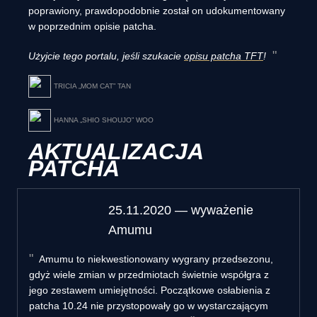
poprawiony, prawdopodobnie został on udokumentowany
w poprzednim opisie patcha.
Użyjcie tego portalu, jeśli szukacie
opisu patcha TFT
!
TRICIA „MOM CAT” TAN
HANNA „SHIO SHOUJO” WOO
AKTUALIZACJA
PATCHA
25.11.2020 — wyważenie
Amumu
Amumu to niekwestionowany wygrany przedsezonu,
gdyż wiele zmian w przedmiotach świetnie współgra z
jego zestawem umiejętności. Początkowe osłabienia z
patcha 10.24 nie przystopowały go w wystarczającym