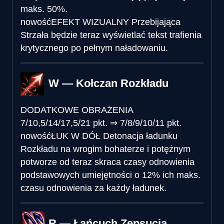
maks. 50%.
nowość
EFEKT WIZUALNY
Przebijająca
Strzała będzie teraz wyświetlać tekst trafienia
krytycznego po pełnym naładowaniu.
W — Kołczan Rozkładu
DODATKOWE OBRAŻENIA
7/10,5/14/17,5/21 pkt.
⇒
7/8/9/10/11 pkt.
nowość
ŁUK W DÓŁ
Detonacja ładunku
Rozkładu na wrogim bohaterze i potężnym
potworze od teraz skraca czasy odnowienia
podstawowych umiejętności o 12% ich maks.
czasu odnowienia za każdy ładunek.
R — Łańcuch Zepsucia