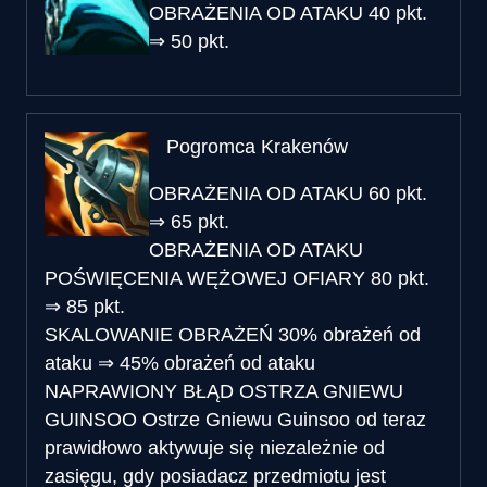
OBRAŻENIA OD ATAKU
40 pkt.
⇒
50 pkt.
Pogromca Krakenów
OBRAŻENIA OD ATAKU
60 pkt.
⇒
65 pkt.
OBRAŻENIA OD ATAKU
POŚWIĘCENIA WĘŻOWEJ OFIARY
80 pkt.
⇒
85 pkt.
SKALOWANIE OBRAŻEŃ
30% obrażeń od
ataku
⇒
45% obrażeń od ataku
NAPRAWIONY BŁĄD OSTRZA GNIEWU
GUINSOO
Ostrze Gniewu Guinsoo od teraz
prawidłowo aktywuje się niezależnie od
zasięgu, gdy posiadacz przedmiotu jest