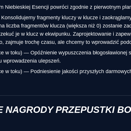
 Niebieskiej Esencji powróci zgodnie z pierwotnym pla
Konsolidujemy fragmenty kluczy w klucze i zaokrąglamy
a liczba fragmentów klucza (większa niż 0) zostanie za
rzekuć je w klucz w ekwipunku. Zaprojektowanie i zapewn
o, zajmuje trochę czasu, ale chcemy to wprowadzić pod
ace w toku) — Opóźnienie wypuszczenia błogosławionej 
u wprowadzenia ulepszeń.
ce w toku) — Podniesienie jakości przyszłych darmowyc
E NAGRODY PRZEPUSTKI B