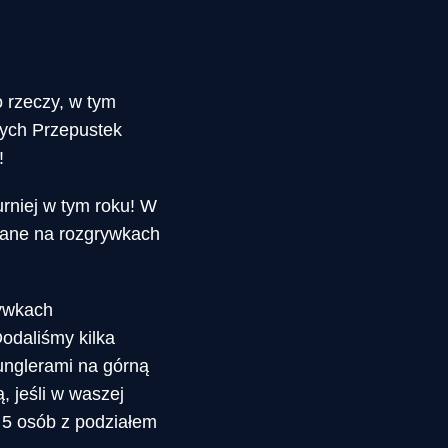
 rzeczy, w tym
jnych Przepustek
!
rniej w tym roku! W
wane na rozgrywkach
.
rywkach
Dodaliśmy kilka
unglerami na górną
, jeśli w waszej
 5 osób z podziałem