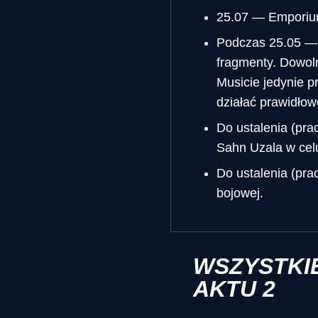
25.07 — Emporium
Podczas 25.05 — 
fragmenty. Dowoln
Musicie jedynie p
działać prawidłow
Do ustalenia (pr
Sahn Uzala w cel
Do ustalenia (pra
bojowej.
WSZYSTKI
AKTU 2