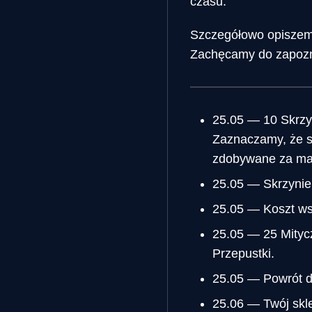
czasu.
Szczegółowo opiszem
Zachęcamy do zapozna
25.05 — 10 Skrzyń
Zaznaczamy, że sk
zdobywane za maes
25.05 — Skrzynie
25.05 — Koszt wsz
25.05 — 25 Mitycz
Przepustki.
25.05 — Powrót 
25.06 — Twój skl