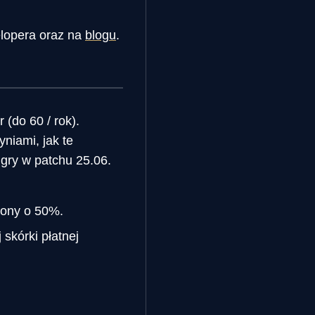
elopera oraz na
blogu
.
(do 60 / rok).
niami, jak te
gry w patchu 25.06.
żony o 50%.
skórki płatnej