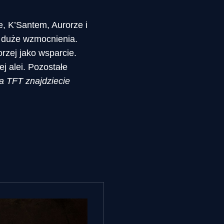
, K’Santem, Aurorze i
t duże wzmocnienia.
orzej jako wsparcie.
j alei. Pozostałe
a TFT znajdziecie