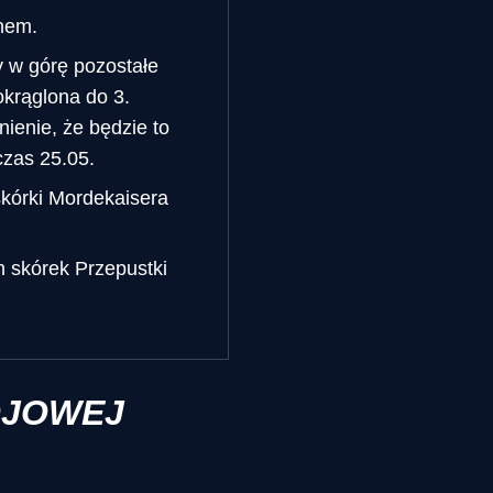
nem.
 w górę pozostałe
okrąglona do 3.
ienie, że będzie to
czas 25.05.
skórki Mordekaisera
h skórek Przepustki
OJOWEJ