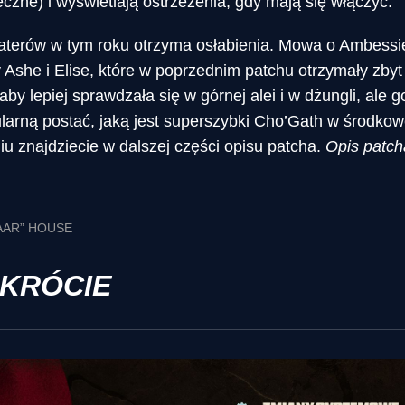
eczne) i wyświetlają ostrzeżenia, gdy mają się włączyć.
haterów w tym roku otrzyma osłabienia. Mowa o Ambessie
Ashe i Elise, które w poprzednim patchu otrzymały zby
y lepiej sprawdzała się w górnej alei i w dżungli, ale g
rną postać, jaką jest superszybki Cho’Gath w środkowe
u znajdziecie w dalszej części opisu patcha.
Opis patch
AAR” HOUSE
SKRÓCIE