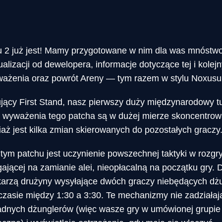
u 2 już jest! Mamy przygotowane w nim dla was mnóstwo
ualizacji od dewelopera, informacje dotyczące tej i kole
ażenia oraz powrót Areny — tym razem w stylu Noxusu
jący First Stand, nasz pierwszy duży międzynarodowy tu
cje wyważenia tego patcha są w dużej mierze skoncentro
iaż jest kilka zmian skierowanych do pozostałych graczy
tym patchu jest uczynienie powszechnej taktyki w rozg
gającej na zamianie alei, nieopłacalną na początku gry. 
arzą drużyny wysyłające dwóch graczy niebędących dż
czasie między 1:30 a 3:30. Te mechanizmy nie zadziałają
żadnych dżunglerów (więc wasze gry w umówionej grupie