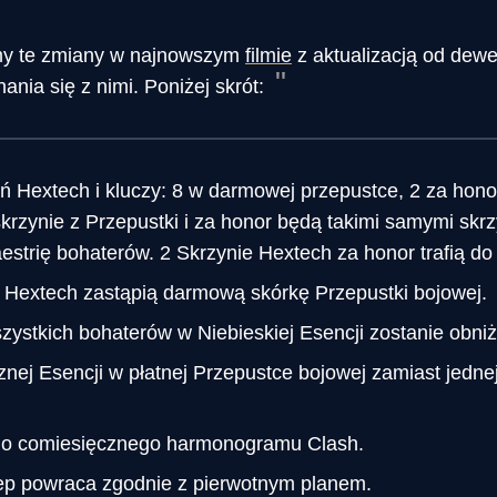
y te zmiany w najnowszym
filmie
z aktualizacją od dew
nia się z nimi. Poniżej skrót:
 Hextech i kluczy: 8 w darmowej przepustce, 2 za honor 
rzynie z Przepustki i za honor będą takimi samymi skrzy
trię bohaterów. 2 Skrzynie Hextech za honor trafią do 
 Hextech zastąpią darmową skórkę Przepustki bojowej.
ystkich bohaterów w Niebieskiej Esencji zostanie obni
nej Esencji w płatnej Przepustce bojowej zamiast jednej 
do comiesięcznego harmonogramu Clash.
ep powraca zgodnie z pierwotnym planem.