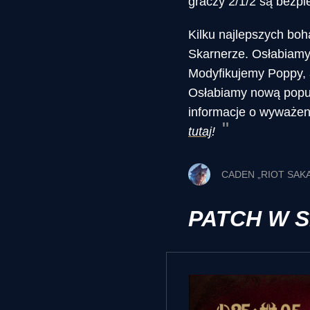
graczy 2/1/2 są bezpi
Kilku najlepszych bo
Skarnerze. Osłabiamy 
Modyfikujemy Poppy, ab
Osłabiamy nową popula
informacje o wyważeni
tutaj
!
CADEN „RIOT SAK
PATCH W 