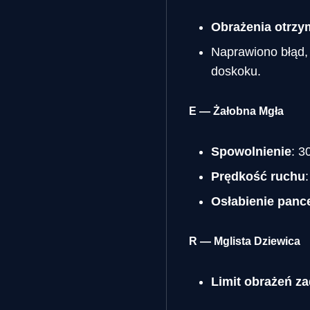
Obrażenia otrz
Naprawiono błąd,
doskoku.
E — Żałobna Mgła
Spowolnienie
: 3
Prędkość ruchu
Osłabienie panc
R — Mglista Dziewica
Limit obrażeń 