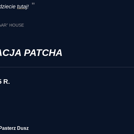
dziecie
tutaj
!
AAR” HOUSE
ACJA PATCHA
 R.
Pasterz Dusz