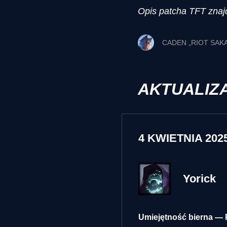
Opis patcha TFT znaj
CADEN „RIOT SAK
AKTUALIZ
4 KWIETNIA 2025
Yorick
Umiejętność bierna — 