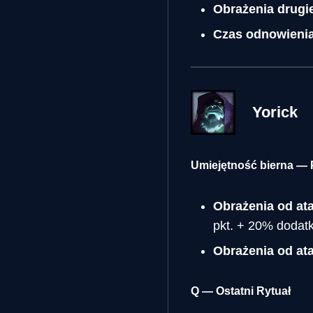
Obrażenia drugie
Czas odnowieni
Yorick
Umiejętność bierna — 
Obrażenia od ata
pkt. + 20% dodat
Obrażenia od a
Q — Ostatni Rytuał