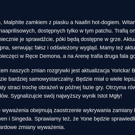
 Malphite zamkiem z piasku a Naafiri hot-dogiem. Wita
aaprilisowych, dostępnych tylko w tym patchu. Trafią 
iecznie je sprawdźcie, póki będą dostępne w grze. Aktu
ępna, serwując fałsz i odświeżony wygląd. Mamy też aktu
pieczęci w Ręce Demona, a na Arenę trafia druga fala g
m naszych zmian rozgrywki jest aktualizacja Yoricka! 
dzie bardziej samowystarczalny. Będzie miał o wiele lepsz
y straci trochę obrażeń w późnej fazie gry. Otrzyma ró
ów. Sygnalizujcie swój najwyższy wynik Istot Mgły!
e wyważenia obejmują zaostrzenie wykrywania zamiany li
Gwen i Singeda. Sprawiamy też, że Yone będzie sprawied
ardowe zmiany wyważenia.