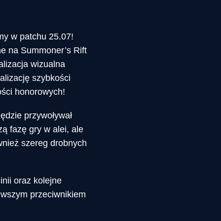
my w patchu 25.07!
one na Summoner’s Rift
alizacja wizualna
alizację szybkości
ości honorowych!
Będzie przywoływał
ą fazę gry w alei, ale
wnież szereg drobnych
nii oraz kolejne
liwszym przeciwnikiem