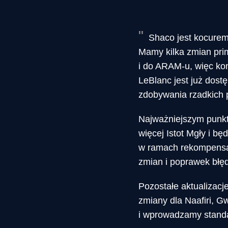
Shaco jest kocurem,
Mamy kilka zmian prim
i do ARAM-u, więc kon
LeBlanc jest już dost
zdobywania rzadkich 
Najważniejszym punkte
więcej Istot Mgły i bę
w ramach rekompensat
zmian i poprawek błęd
Pozostałe aktualizacj
zmiany dla Naafiri, 
i wprowadzamy stand