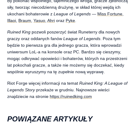
By pokonać wspólnego, tajemniczego wroga, gracze zjednoczą
siły, tworząc niecodzienną drużynę, w skład której wejdą ich
ukochani bohaterowie z
League of Legends
—
Miss Fortune
,
Illaoi
,
Braum
,
Yasuo
,
Ahri
oraz
Pyke
.
Ruined King
pozwoli poszerzyć świat Runeterry dla nowych
graczy oraz oddanych fanów
League of Legends
. Poza tym
będzie to pierwsza gra dla jednego gracza, która wprowadzi
uniwersum LoL-a na konsole oraz PC. Bardzo się cieszymy,
mogąc odkrywać opowieści i bohaterów, których na przestrzeni
lat pokochali gracze, a także nie możemy się doczekać, kiedy
wspólnie wyruszymy na tę zupełnie nową wyprawę.
Riot Forge więcej informacji na temat
Ruined King: A League of
Legends Story
przekaże w grudniu. Najnowsze wieści
znajdziecie na stronie
https://ruinedking.com
POWIĄZANE ARTYKUŁY