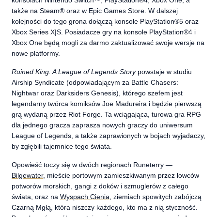
konsolach Nintendo Switch™, PlayStation®4, Xbox One, a
także na Steam® oraz w Epic Games Store. W dalszej
kolejności do tego grona dołączą konsole PlayStation®5 oraz
Xbox Series X|S. Posiadacze gry na konsole PlayStation®4 i
Xbox One będą mogli za darmo zaktualizować swoje wersje na
nowe platformy.
Ruined King: A League of Legends Story
powstaje w studiu
Airship Syndicate (odpowiadającym za Battle Chasers:
Nightwar oraz Darksiders Genesis), którego szefem jest
legendarny twórca komiksów Joe Madureira i będzie pierwszą
grą wydaną przez Riot Forge. Ta wciągająca, turowa gra RPG
dla jednego gracza zaprasza nowych graczy do uniwersum
League of Legends, a także zaprawionych w bojach wyjadaczy,
by zgłębili tajemnice tego świata.
Opowieść toczy się w dwóch regionach Runeterry —
Bilgewater
, mieście portowym zamieszkiwanym przez łowców
potworów morskich, gangi z doków i szmuglerów z całego
świata, oraz na
Wyspach Cienia
, ziemiach spowitych zabójczą
Czarną Mgłą, która niszczy każdego, kto ma z nią styczność.