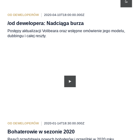
OD DEWELOPERÓW
2020-04-10T18:00:00.000Z
/od dewelopera: Nadciąga burza
Postępy aktualizacji Volibeara oraz wstępne omówienie jego modelu,
dubbingu i całej reszty.
OD DEWELOPERÓW
2020-01-14T18:30:00.000Z
Bohaterowie w sezonie 2020
Reav3 przedstawia nowych bohaterów i przeróbki w 2020 roku.