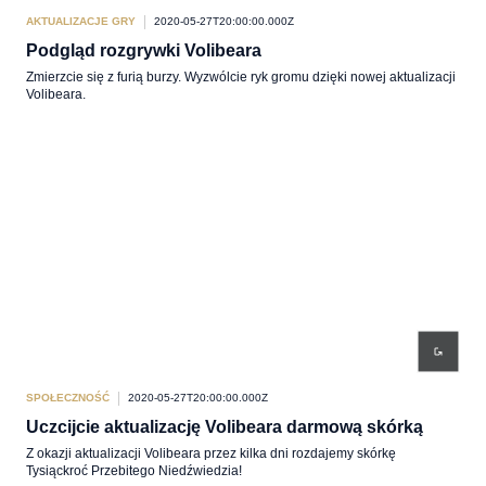
AKTUALIZACJE GRY
2020-05-27T20:00:00.000Z
Podgląd rozgrywki Volibeara
Zmierzcie się z furią burzy. Wyzwólcie ryk gromu dzięki nowej aktualizacji
Volibeara.
SPOŁECZNOŚĆ
2020-05-27T20:00:00.000Z
Uczcijcie aktualizację Volibeara darmową skórką
Z okazji aktualizacji Volibeara przez kilka dni rozdajemy skórkę
Tysiąckroć Przebitego Niedźwiedzia!