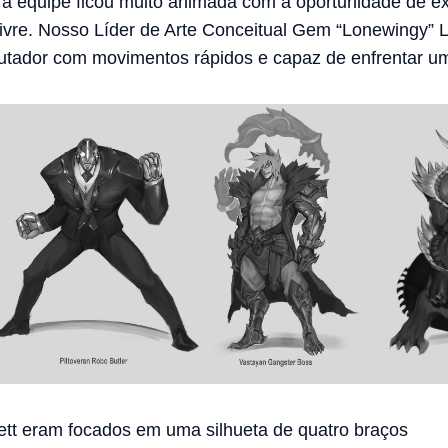
a equipe ficou muito animada com a oportunidade de exp
ivre. Nosso Líder de Arte Conceitual Gem “Lonewingy”
lutador com movimentos rápidos e capaz de enfrentar um
Sett eram focados em uma silhueta de quatro braços