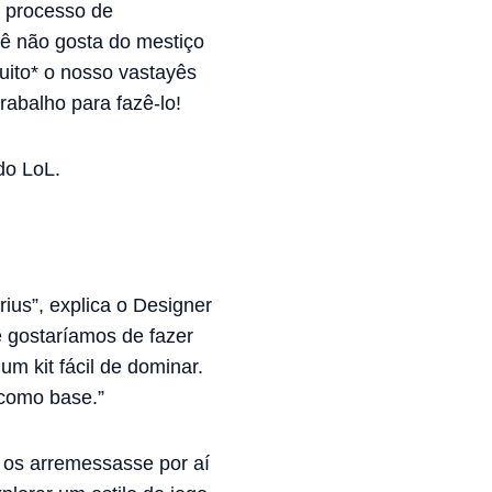
u processo de
cê não gosta do mestiço
uito* o nosso vastayês
rabalho para fazê-lo!
do LoL.
rius”, explica o Designer
 gostaríamos de fazer
 kit fácil de dominar.
como base.”
 os arremessasse por aí