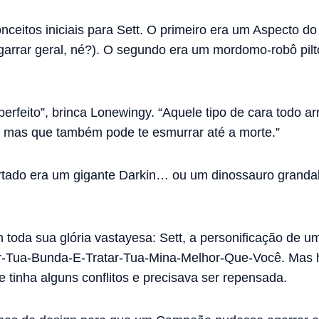
nceitos iniciais para Sett. O primeiro era um Aspecto 
agarrar geral, né?). O segundo era um mordomo-robô pil
erfeito”, brinca Lonewingy. “Aquele tipo de cara todo 
il, mas que também pode te esmurrar até a morte.”
artado era um gigante Darkin… ou um dinossauro granda
m toda sua glória vastayesa: Sett, a personificação de u
utar-Tua-Bunda-E-Tratar-Tua-Mina-Melhor-Que-Você. Mas
le tinha alguns conflitos e precisava ser repensada.