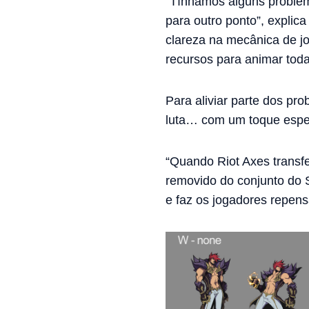
“Tínhamos alguns proble
para outro ponto”, explic
clareza na mecânica de j
recursos para animar toda
Para aliviar parte dos pr
luta… com um toque espec
“Quando Riot Axes transf
removido do conjunto do S
e faz os jogadores repen