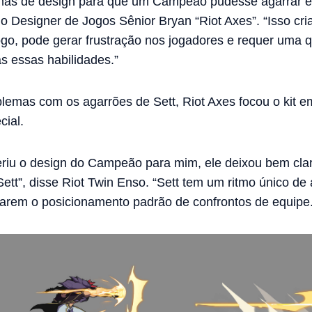
mas de design para que um Campeão pudesse agarrar 
a o Designer de Jogos Sênior Bryan “Riot Axes”. “Isso c
ogo, pode gerar frustração nos jogadores e requer uma
s essas habilidades.”
oblemas com os agarrões de Sett, Riot Axes focou o kit
ial.
eriu o design do Campeão para mim, ele deixou bem clar
ett”, disse Riot Twin Enso. “Sett tem um ritmo único de 
sarem o posicionamento padrão de confrontos de equipe.