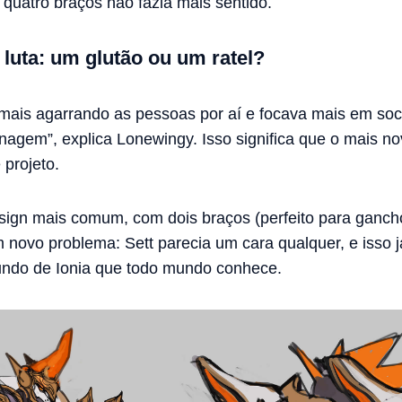
 quatro braços não fazia mais sentido.
luta: um glutão ou um ratel?
 mais agarrando as pessoas por aí e focava mais em soc
agem”, explica Lonewingy. Isso significa que o mais n
 projeto.
sign mais comum, com dois braços (perfeito para ganc
 novo problema: Sett parecia um cara qualquer, e isso 
undo de Ionia que todo mundo conhece.