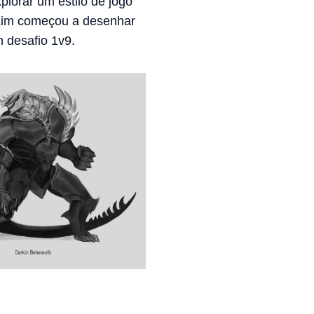
lorar um estilo de jogo
 Lim começou a desenhar
 desafio 1v9.