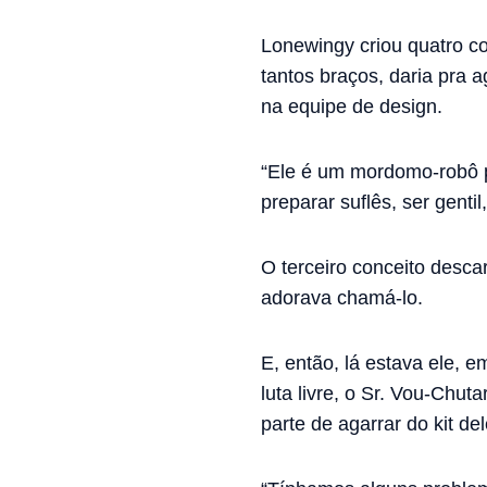
Lonewingy criou quatro co
tantos braços, daria pra 
na equipe de design.
“Ele é um mordomo-robô p
preparar suflês, ser gent
O terceiro conceito desc
adorava chamá-lo.
E, então, lá estava ele, e
luta livre, o Sr. Vou-Ch
parte de agarrar do kit de