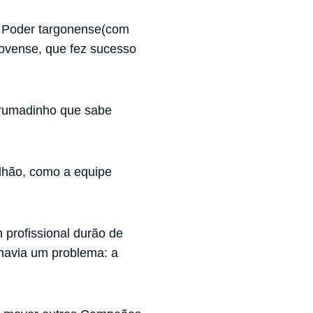
do Poder targonense(com
tovense, que fez sucesso
arrumadinho que sabe
lhão, como a equipe
m profissional durão de
 havia um problema: a