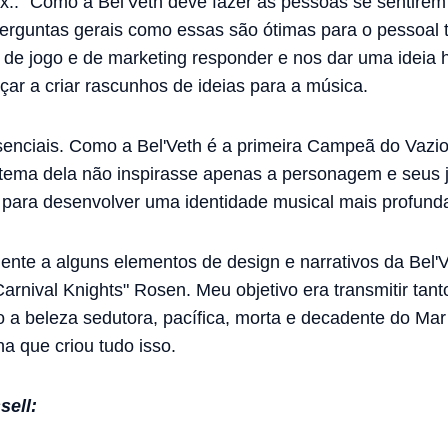
x.: "Como a Bel'Veth deve fazer as pessoas se sentirem
rguntas gerais como essas são ótimas para o pessoal 
 de jogo e de marketing responder e nos dar uma ideia 
r a criar rascunhos de ideias para a música.
senciais. Como a Bel'Veth é a primeira Campeã do Vaz
 tema dela não inspirasse apenas a personagem e seus 
 para desenvolver uma identidade musical mais profunda
te a alguns elementos de design e narrativos da Bel'Ve
arnival Knights" Rosen. Meu objetivo era transmitir tant
 a beleza sedutora, pacífica, morta e decadente do Ma
na que criou tudo isso.
sell: