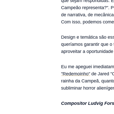
que sejam respondidas. E
Campeão representa?". Pe
de narrativa, de mecânica
Com isso, podemos começa
Design e temática são es
queríamos garantir que o
aproveitar a oportunidade
Eu me apeguei imediatamen
"Redemoinho"
de Jared "C
rainha da Campeã, quanto
subliminar horror alieníge
Compositor Ludvig Fors