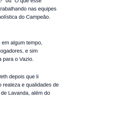
?" ou "O que esse
trabalhando nas equipes
holística do Campeão.
io em algum tempo,
jogadores, e sim
 para o Vazio.
th depois que li
o realeza e qualidades de
r de Lavanda, além do