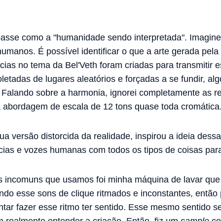
soasse como a "humanidade sendo interpretada". Imagin
s humanos. É possível identificar o que a arte gerada pela
cias no tema da Bel'Veth foram criadas para transmitir
letadas de lugares aleatórios e forçadas a se fundir, algo 
Falando sobre a harmonia, ignorei completamente as re
 abordagem de escala de 12 tons quase toda cromática
a versão distorcida da realidade, inspirou a ideia des
as e vozes humanas com todos os tipos de coisas para
s incomuns que usamos foi minha máquina de lavar que
endo esse sons de clique ritmados e inconstantes, entã
ntar fazer esse ritmo ter sentido. Esse mesmo sentido se