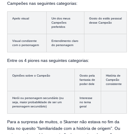
Campeões nas seguintes categorias:
Apelo visual
Um dos meus
Gosto do estilo pessoal
Campeões
desse Campeão
preferidos
Visual condizente
Entendimento claro
com o personagem
do personagem
Entre os 4 piores nas seguintes categorias:
Opiniões sobre o Campeão
Gosto pela
História de
fantasia de
Campeão
poder dele
consistente
Herói ou personagem secundário (ou
Interesse
seja, maior probabilidade de ser um
no tema
personagem secundário)
geral
Para a surpresa de muitos, o Skarner não estava no fim da
lista no quesito "familiaridade com a história de origem". Ou