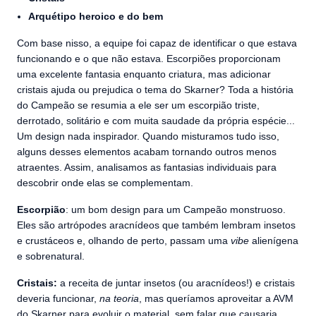
Arquétipo heroico e do bem
Com base nisso, a equipe foi capaz de identificar o que estava
funcionando e o que não estava. Escorpiões proporcionam
uma excelente fantasia enquanto criatura, mas adicionar
cristais ajuda ou prejudica o tema do Skarner? Toda a história
do Campeão se resumia a ele ser um escorpião triste,
derrotado, solitário e com muita saudade da própria espécie...
Um design nada inspirador. Quando misturamos tudo isso,
alguns desses elementos acabam tornando outros menos
atraentes. Assim, analisamos as fantasias individuais para
descobrir onde elas se complementam.
Escorpião
: um bom design para um Campeão monstruoso.
Eles são artrópodes aracnídeos que também lembram insetos
e crustáceos e, olhando de perto, passam uma
vibe
alienígena
e sobrenatural.
Cristais:
a receita de juntar insetos (ou aracnídeos!) e cristais
deveria funcionar,
na teoria
, mas queríamos aproveitar a AVM
do Skarner para evoluir o material, sem falar que causaria