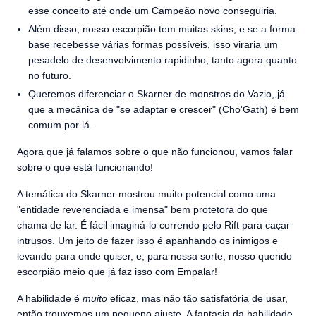
esse conceito até onde um Campeão novo conseguiria.
Além disso, nosso escorpião tem muitas skins, e se a forma
base recebesse várias formas possíveis, isso viraria um
pesadelo de desenvolvimento rapidinho, tanto agora quanto
no futuro.
Queremos diferenciar o Skarner de monstros do Vazio, já
que a mecânica de "se adaptar e crescer" (Cho'Gath) é bem
comum por lá.
Agora que já falamos sobre o que não funcionou, vamos falar
sobre o que está funcionando!
A temática do Skarner mostrou muito potencial como uma
"entidade reverenciada e imensa" bem protetora do que
chama de lar. É fácil imaginá-lo correndo pelo Rift para caçar
intrusos. Um jeito de fazer isso é apanhando os inimigos e
levando para onde quiser, e, para nossa sorte, nosso querido
escorpião meio que já faz isso com Empalar!
A habilidade é
muito
eficaz, mas não tão satisfatória de usar,
então trouxemos um pequeno ajuste. A fantasia da habilidade