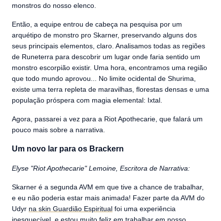
monstros do nosso elenco.
Então, a equipe entrou de cabeça na pesquisa por um
arquétipo de monstro pro Skarner, preservando alguns dos
seus principais elementos, claro. Analisamos todas as regiões
de Runeterra para descobrir um lugar onde faria sentido um
monstro escorpião existir. Uma hora, encontramos uma região
que todo mundo aprovou... No limite ocidental de Shurima,
existe uma terra repleta de maravilhas, florestas densas e uma
população próspera com magia elemental: Ixtal.
Agora, passarei a vez para a Riot Apothecarie, que falará um
pouco mais sobre a narrativa.
Um novo lar para os Brackern
Elyse "Riot Apothecarie" Lemoine, Escritora de Narrativa:
Skarner é a segunda AVM em que tive a chance de trabalhar,
e eu não poderia estar mais animada! Fazer parte da AVM do
Udyr
na skin Guardião Espiritual
foi uma experiência
inesquecível, e estou muito feliz em trabalhar em nosso