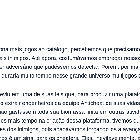
iona
mais jogos ao catálogo
, percebemos que precisamos
ais inimigos. Até agora, costumávamos empregar nossos
uer adversário que pudéssemos detectar. Porém, por mai
o duraria muito tempo nesse grande universo multijogos
eviu em uma de suas leis que, para produzir
uma plataf
io extrair engenheiros da equipe Anticheat de suas vida
 não gastassem toda sua biomassa finita em outras ativid
os mais tempo na criação dessa plataforma, tivemos qu
s dos inimigos, pois acabávamos forçando-os a avança
s é um sinal para os cheaters. Eles, inevitavelmente,