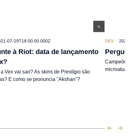
021-07-29T18:00:00.000Z
DEV
2021-07-0
nte à Riot: data de lançamento
Pergunte 
x?
Campeões sem M
microatualizaçõ
 Vex vai sair? As skins de Prestígio são
as? E como se pronuncia "Akshan"?