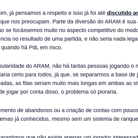
 já pensamos a respeito e isso já foi até
discutido a
 que nos preocupam. Parte da diversão do ARAM é sua 
ação se focássemos muito no aspecto competitivo do mo
ncia no resultado de uma partida, e não seria nada legal
quando há PdL em risco.
opularidade do ARAM, não há tantas pessoas jogando 
daria certo para todos, já que, se separarmos a base de
eadas, as filas seriam muito mais longas em ambas as s
 jogar por conta disso, o problema só pioraria.
aumento de abandonos ou a criação de contas com pouc
lemas já conhecidos, mesmo sem um sistema de ranqu
garantimos que não existe apenas um jogador interess