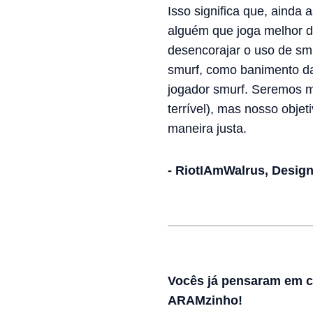
Isso significa que, ainda
alguém que joga melhor d
desencorajar o uso de sm
smurf, como banimento da
jogador smurf. Seremos m
terrível), mas nosso obje
maneira justa.
- RiotIAmWalrus, Desig
Vocês já pensaram em c
ARAMzinho!