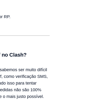
or RP.
f no Clash?
abemos ser muito difícil
f, como verificação SMS,
do isso para tentar
s medidas não são 100%
 o mais justo possível.