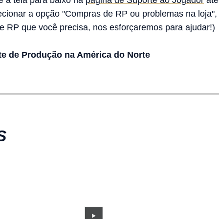
ze a tela para baixo na
página de Suporte ao Jogador
até
ecionar a opção "Compras de RP ou problemas na loja", 
 de RP que você precisa, nos esforçaremos para ajudar!)
e de Produção na América do Norte
S