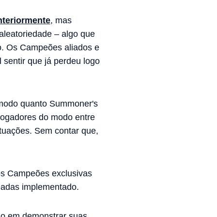
nteriormente
, mas
aleatoriedade – algo que
do. Os Campeões aliados e
 sentir que já perdeu logo
o modo quanto Summoner's
 jogadores do modo entre
ituações. Sem contar que,
os Campeões exclusivas
eadas implementado.
ado em demonstrar suas