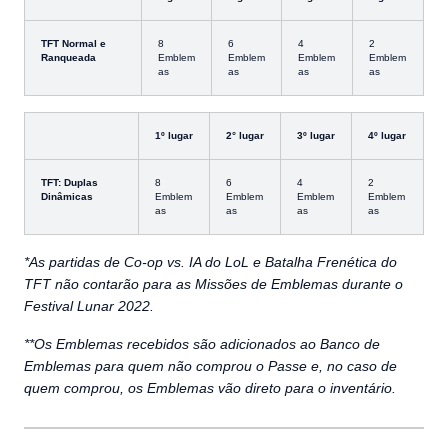
TFT Normal e
8
6
4
2
Ranqueada
Emblem
Emblem
Emblem
Emblem
as
as
as
as
1º lugar
2° lugar
3º lugar
4º lugar
TFT: Duplas
8
6
4
2
Dinâmicas
Emblem
Emblem
Emblem
Emblem
as
as
as
as
*As partidas de Co-op vs. IA do LoL e Batalha Frenética do
TFT não contarão para as Missões de Emblemas durante o
Festival Lunar 2022.
**Os Emblemas recebidos são adicionados ao Banco de
Emblemas para quem não comprou o Passe e, no caso de
quem comprou, os Emblemas vão direto para o inventário.