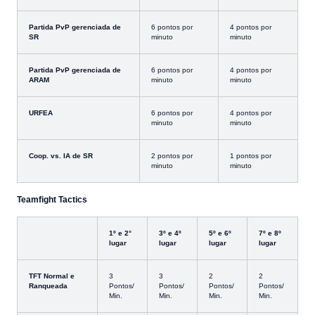
Partida PvP gerenciada de
6 pontos por
4 pontos por
SR
minuto
minuto
Partida PvP gerenciada de
6 pontos por
4 pontos por
ARAM
minuto
minuto
URFEA
6 pontos por
4 pontos por
minuto
minuto
Coop. vs. IA de SR
2 pontos por
1 pontos por
minuto
minuto
Teamfight Tactics
1º e 2°
3º e 4º
5º e 6º
7º e 8º
lugar
lugar
lugar
lugar
TFT Normal e
3
3
2
2
Ranqueada
Pontos/
Pontos/
Pontos/
Pontos/
Min.
Min.
Min.
Min.