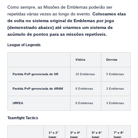
Como sempre, as Missões de Emblemas poderão ser
repetidas várias vezes ao longo do evento.
Colocamos elas
de volta no sistema original de Emblemas por jogo
(demonstrado abaixo) até criarmos um sistema de
acúmulo de pontos para as missões repetíveis.
League of Legends
Vitória
Derrota
Partida PvP gerenciada de SR
10 Emblemas
5 Emblemas
Partida PvP gerenciada de ARAM
6 Emblemas
3 Emblemas
URFEA
6 Emblemas
3 Emblemas
Teamfight Tactics
1º e 2°
3º e 4º
5º e 6º
7º e 8º
lugar
lugar
lugar
lugar