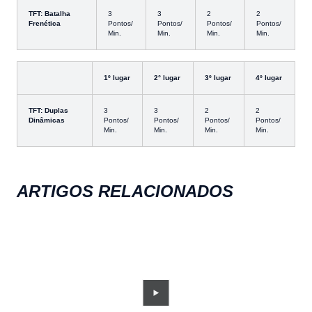
TFT: Batalha
3
3
2
2
Frenética
Pontos/
Pontos/
Pontos/
Pontos/
Min.
Min.
Min.
Min.
1º lugar
2° lugar
3º lugar
4º lugar
TFT: Duplas
3
3
2
2
Dinâmicas
Pontos/
Pontos/
Pontos/
Pontos/
Min.
Min.
Min.
Min.
ARTIGOS RELACIONADOS