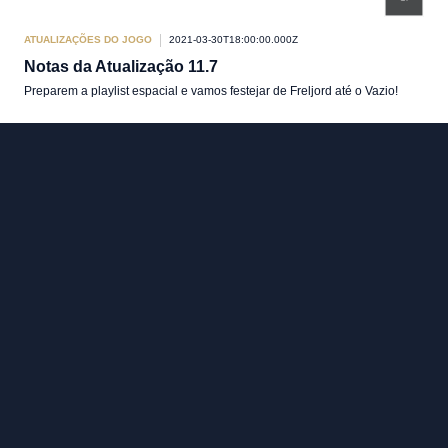
ATUALIZAÇÕES DO JOGO
2021-03-30T18:00:00.000Z
Notas da Atualização 11.7
Preparem a playlist espacial e vamos festejar de Freljord até o Vazio!