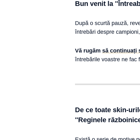
Bun venit la ''Întreab
După o scurtă pauză, reven
întrebări despre campioni,
Vă rugăm
să continuați s
întrebările voastre ne fac fe
De ce toate skin-uril
''Reginele războinic
Există o serie de motive p