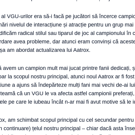
al VGU-urilor era să-i facă pe jucători să încerce campi
ări nivelul de interacțiune și atracție pentru un grup mai
icăm radical stilul sau tiparul de joc al campionului în
dare avea probleme, dar atunci eram convinși că aceste
așa am abordat actualizarea lui Aatrox.
avem un campion mult mai jucat printre fanii dedicați, ș
 la scopul nostru principal, atunci noul Aatrox ar fi fost
țiune a ajuns să îndepărteze mulți fani mai vechi de-ai lui
 teamă că un VGU le va afecta astfel campionii preferați,
jele pe care le iubeau încât n-ar mai fi avut motive să le
rox, am schimbat scopul principal cu cel secundar pentr
e în continuare) țelul nostru principal – chiar dacă asta 