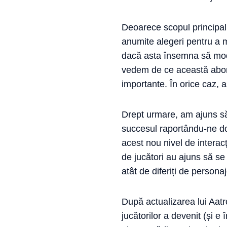
Deoarece scopul principal 
anumite alegeri pentru a m
dacă asta însemna să modif
vedem de ce această abor
importante. În orice caz, 
Drept urmare, am ajuns să 
succesul raportându-ne doar
acest nou nivel de interac
de jucători au ajuns să se
atât de diferiți de persona
După actualizarea lui Aat
jucătorilor a devenit (și 