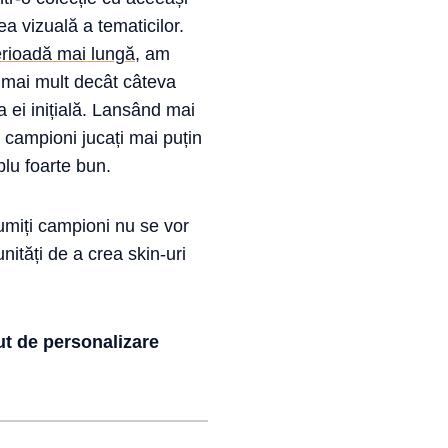
ea vizuală a tematicilor.
erioadă mai lungă
, am
m mai mult decât câteva
 ei inițială. Lansând mai
 campioni jucați mai puțin
plu foarte bun.
umiți campioni nu se vor
nități de a crea skin-uri
ut de personalizare