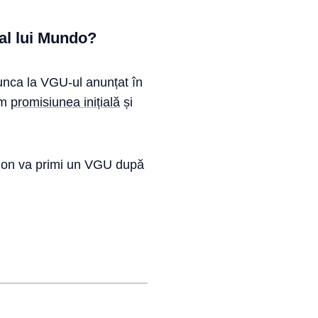
 al lui Mundo?
unca la VGU-ul anunțat în
em
promisiunea inițială
și
pion va primi un VGU după