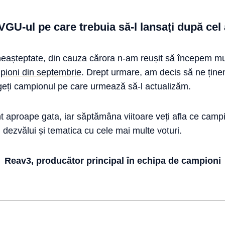
VGU-ul pe care trebuia să-l lansați după cel
i neașteptate, din cauza cărora n-am reușit să începem m
mpioni din septembrie
. Drept urmare, am decis să ne țin
geți campionul pe care urmează să-l actualizăm.
t aproape gata, iar săptămâna viitoare veți afla ce cam
 dezvălui și tematica cu cele mai multe voturi.
Reav3, producător principal în echipa de campioni