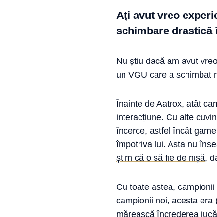
Ați avut vreo exper
schimbare drastică 
Nu știu dacă am avut vreo
un VGU care a schimbat mo
Înainte de Aatrox, atât ca
interacțiune. Cu alte cuvin
încerce, astfel încât gam
împotriva lui. Asta nu îns
știm că o să fie de nișă
, d
Cu toate astea, campionii
campionii noi, acesta era 
mărească încrederea jucăto