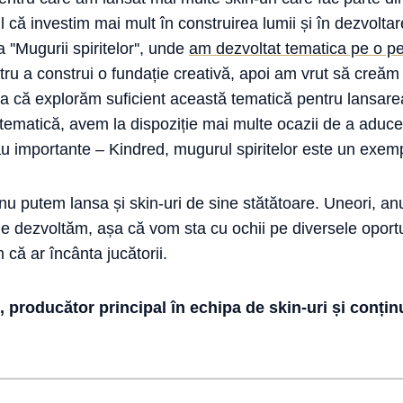
ul că investim mai mult în construirea lumii și în dezvoltar
''Mugurii spiritelor'', unde
am dezvoltat tematica pe o p
ntru a construi o fundație creativă, apoi am vrut să creă
ra că explorăm suficient această tematică pentru lansarea
 tematică, avem la dispoziție mai multe ocazii de a aduce
sau importante – Kindred, mugurul spiritelor este un exem
u putem lansa și skin-uri de sine stătătoare. Uneori, an
 le dezvoltăm, așa că vom sta cu ochii pe diversele oportu
că ar încânta jucătorii.
producător principal în echipa de skin-uri și conțin