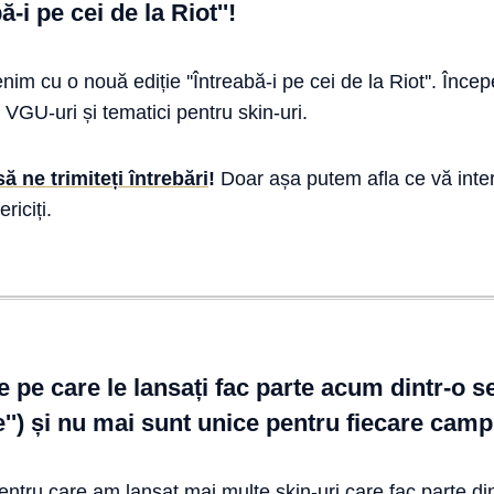
ă-i pe cei de la Riot''!
im cu o nouă ediție ''Întreabă-i pe cei de la Riot''. Înc
 VGU-uri și tematici pentru skin-uri.
ă ne trimiteți întrebări
!
Doar așa putem afla ce vă inter
riciți.
e pe care le lansați fac parte acum dintr-o se
e'') și nu mai sunt unice pentru fiecare camp
entru care am lansat mai multe skin-uri care fac parte di