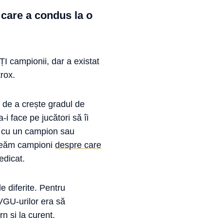
 care a condus la o
 campionii, dar a existat
rox.
, de a crește gradul de
-i face pe jucători să îi
ți cu un campion sau
 creăm campioni
despre care
edicat.
e diferite. Pentru
VGU-urilor era să
n și la curent.