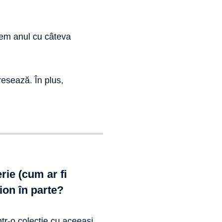
epem anul cu câteva
esează. În plus,
rie (cum ar fi
ion în parte?
ntr-o colecție cu aceeași