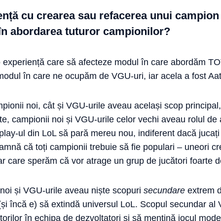
iență cu crearea sau refacerea unui campion
în abordarea tuturor campionilor?
 experiență care să afecteze modul în care abordăm TOȚI
dul în care ne ocupăm de VGU-uri, iar acela a fost Aat
mpionii noi, cât și VGU-urile aveau același scop principal
te, campionii noi și VGU-urile celor vechi aveau rolul de a
eplay-ul din LoL să pară mereu nou, indiferent dacă juca
eamnă că toți campionii trebuie să fie populari – uneori
ar care sperăm că vor atrage un grup de jucători foarte d
 noi și VGU-urile aveau niște scopuri
secundare
extrem d
(și încă e) să extindă universul LoL. Scopul secundar al 
rilor în echipa de dezvoltatori și să mențină jocul moder