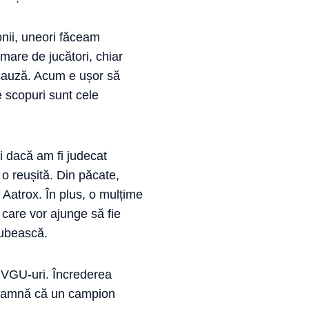
onii, uneori făceam
 mare de jucători, chiar
 cauză. Acum e ușor să
 scopuri sunt cele
i dacă am fi judecat
 o reușită. Din păcate,
 Aatrox. În plus, o mulțime
 care vor ajunge să fie
 iubească.
u VGU-uri. Încrederea
înseamnă că un campion