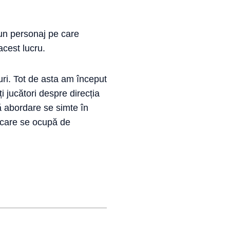
un personaj pe care
cest lucru.
ri. Tot de asta am început
 jucători despre direcția
ă abordare se simte în
 care se ocupă de