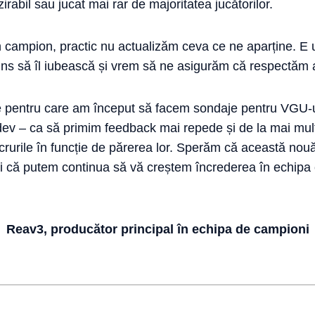
irabil sau jucat mai rar de majoritatea jucătorilor.
 campion, practic nu actualizăm ceva ce ne aparține. E 
juns să îl iubească și vrem să ne asigurăm că respectăm a
e pentru care am început să facem sondaje pentru VGU-u
/dev – ca să primim feedback mai repede și de la mai mulți
crurile în funcție de părerea lor. Sperăm că această nou
 și că putem continua să vă creștem încrederea în echipa
Reav3, producător principal în echipa de campioni