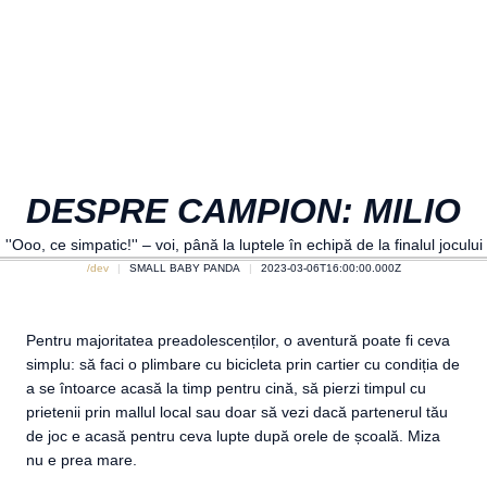
DESPRE CAMPION: MILIO
''Ooo, ce simpatic!'' – voi, până la luptele în echipă de la finalul jocului
/dev
SMALL BABY PANDA
2023-03-06T16:00:00.000Z
Pentru majoritatea preadolescenților, o aventură poate fi ceva
simplu: să faci o plimbare cu bicicleta prin cartier cu condiția de
a se întoarce acasă la timp pentru cină, să pierzi timpul cu
prietenii prin mallul local sau doar să vezi dacă partenerul tău
de joc e acasă pentru ceva lupte după orele de școală. Miza
nu e prea mare.