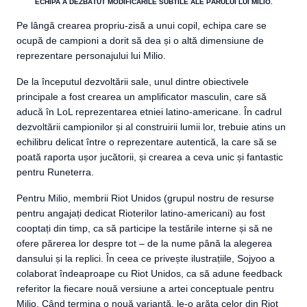
ECHIPA A DEZBĂTUT MODIFICĂRILE SUBTILE ALE PĂRULUI LUI MILIO.
Pe lângă crearea propriu-zisă a unui copil, echipa care se
ocupă de campioni a dorit să dea și o altă dimensiune de
reprezentare personajului lui Milio.
De la începutul dezvoltării sale, unul dintre obiectivele
principale a fost crearea un amplificator masculin, care să
aducă în LoL reprezentarea etniei latino-americane.
În cadrul
dezvoltării campionilor și al construirii lumii lor, trebuie atins un
echilibru delicat între o reprezentare autentică, la care să se
poată raporta ușor jucătorii, și crearea a ceva unic și fantastic
pentru Runeterra.
Pentru Milio, membrii Riot Unidos (grupul nostru de resurse
pentru angajați dedicat Rioterilor latino-americani) au fost
cooptați din timp, ca să participe la testările interne și să ne
ofere părerea lor despre tot – de la nume până la alegerea
dansului și la replici. În ceea ce privește ilustrațiile, Sojyoo a
colaborat îndeaproape cu Riot Unidos, ca să adune feedback
referitor la fiecare nouă versiune a artei conceptuale pentru
Milio. Când termina o nouă variantă, le-o arăta celor din Riot