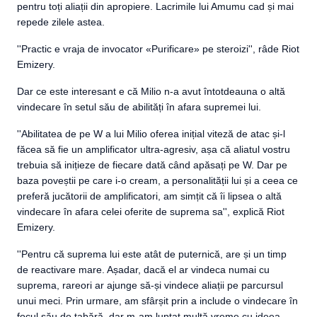
pentru toți aliații din apropiere. Lacrimile lui Amumu cad și mai
repede zilele astea.
''Practic e vraja de invocator «Purificare» pe steroizi'', râde Riot
Emizery.
Dar ce este interesant e că Milio n-a avut întotdeauna o altă
vindecare în setul său de abilități în afara supremei lui.
''Abilitatea de pe W a lui Milio oferea inițial viteză de atac și-l
făcea să fie un amplificator ultra-agresiv, așa că aliatul vostru
trebuia să inițieze de fiecare dată când apăsați pe W. Dar pe
baza poveștii pe care i-o cream, a personalității lui și a ceea ce
preferă jucătorii de amplificatori, am simțit că îi lipsea o altă
vindecare în afara celei oferite de suprema sa'', explică Riot
Emizery.
''Pentru că suprema lui este atât de puternică, are și un timp
de reactivare mare. Așadar, dacă el ar vindeca numai cu
suprema, rareori ar ajunge să-și vindece aliații pe parcursul
unui meci. Prin urmare, am sfârșit prin a include o vindecare în
focul său de tabără, dar m-am luptat multă vreme cu ideea