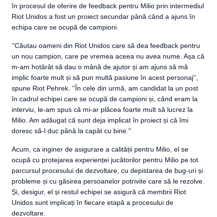
în procesul de oferire de feedback pentru Milio prin intermediul
Riot Unidos a fost un proiect secundar până când a ajuns în
echipa care se ocupă de campioni.
''Căutau oameni din Riot Unidos care să dea feedback pentru
un nou campion, care pe vremea aceea nu avea nume. Așa că
m-am hotărât să dau o mână de ajutor și am ajuns să mă
implic foarte mult și să pun multă pasiune în acest personaj'',
spune Riot Pehrek. ''În cele din urmă, am candidat la un post
în cadrul echipei care se ocupă de campioni și, când eram la
interviu, le-am spus că mi-ar plăcea foarte mult să lucrez la
Milio. Am adăugat că sunt deja implicat în proiect și că îmi
doresc să-l duc până la capăt cu bine.''
Acum, ca inginer de asigurare a calității pentru Milio, el se
ocupă cu protejarea experienței jucătorilor pentru Milio pe tot
parcursul procesului de dezvoltare, cu depistarea de bug-uri și
probleme și cu găsirea persoanelor potrivite care să le rezolve.
Și, desigur, el și restul echipei se asigură că membrii Riot
Unidos sunt implicați în fiecare etapă a procesului de
dezvoltare.