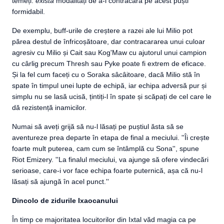
temeți:
există
modalități de a-l contracara pe acest puști
formidabil.
De exemplu, buff-urile de creștere a razei ale lui Milio pot
părea destul de înfricoșătoare, dar contracararea unui culoar
agresiv cu Milio și Cait sau Kog'Maw cu ajutorul unui campion
cu cârlig precum Thresh sau Pyke poate fi extrem de eficace.
Și la fel cum faceți cu o Soraka sâcâitoare, dacă Milio stă în
spate în timpul unei lupte de echipă, iar echipa adversă pur și
simplu nu se lasă ucisă, țintiți-l în spate și scăpați de cel care le
dă rezistență inamicilor.
Numai să aveți grijă să nu-l lăsați pe puștiul ăsta să se
aventureze prea departe în etapa de final a meciului. ''Îi crește
foarte mult puterea, cam cum se întâmplă cu Sona'', spune
Riot Emizery. ''La finalul meciului, va ajunge să ofere vindecări
serioase, care-i vor face echipa foarte puternică, așa că nu-l
lăsați să ajungă în acel punct.''
Dincolo de zidurile Ixaocanului
În timp ce majoritatea locuitorilor din Ixtal văd magia ca pe