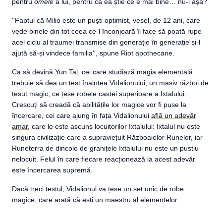
pentru
omele
a lui, pentru că ea știe ce e mai bine… nu-i așa?
''Faptul că Milio este un puști optimist, vesel, de 12 ani, care
vede binele din tot ceea ce-l înconjoară îl face să poată rupe
acel ciclu al traumei transmise din generație în generație și-l
ajută să-și vindece familia'', spune Riot apothecarie.
Ca să devină Yun Tal, cei care studiază magia elementală
trebuie să dea un test înaintea Vidalionului, un masiv război de
țesut magic, ce țese robele castei superioare a Ixtalului.
Crescuți să creadă că abilitățile lor magice vor fi puse la
încercare, cei care ajung în fața Vidalionului
află un adevăr
amar
, care le este ascuns locuitorilor Ixtalului: Ixtalul nu este
singura civilizație care a supraviețuit Războaielor Runelor, iar
Runeterra de dincolo de granițele Ixtalului nu este un pustiu
nelocuit. Felul în care fiecare reacționează la acest adevăr
este încercarea supremă.
Dacă treci testul, Vidalionul va țese un set unic de robe
magice, care arată că ești un maestru al elementelor.