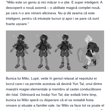
''Milio este un geniu și nici măcar n-o știe. E super inteligent. A
descoperit o nouă axiomă – o abilitate magică complet nouă,
pe care n-o are nimeni altcineva. Nu-și dă seama că este
inteligent, pentru că intuiește lucruri și apoi i se pare că sunt
foarte ușoare.''
Bunica lui Milio, Lupé, vede în geniul relaxat al nepotului ei
lucrul care-i va permite acestuia să devină Yun Tal, unul dintre
maeștrii magiei elementale și membru al castei conducătoare
din Ixtal. Odinioară ea însăși Yun Tal, dar exilată între timp,
bunica lui Milio speră cu disperare că el va restabili fosta
onoare și situație a familiei sale. Iar Milio va face tot ce poate el