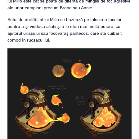
lui Milio este cât se poate de diferită de mingile de foc agresive
ale unor campioni precum Brand sau Annie.
Setul de abilități al lui Milio se bazează pe folosirea focului
pentru a-și vindeca aliații și a le oferi mai multă putere, cu
ajutorul uriașului său focovarăș pântecos, care stă cuibărit
comod în rucsacul lui.