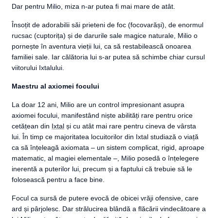
Dar pentru Milio, miza n-ar putea fi mai mare de atât.
Însoțit de adorabilii săi prieteni de foc (focovarăși), de enormul
rucsac (cuptorița) și de darurile sale magice naturale, Milio o
pornește în aventura vieții lui, ca să restabilească onoarea
familiei sale. Iar călătoria lui s-ar putea să schimbe chiar cursul
viitorului Ixtalului.
Maestru al axiomei focului
La doar 12 ani, Milio are un control impresionant asupra
axiomei focului, manifestând niște abilități rare pentru orice
cetățean din
Ixtal
și cu atât mai rare pentru cineva de vârsta
lui. În timp ce majoritatea locuitorilor din Ixtal studiază o viață
ca să înțeleagă axiomata – un sistem complicat, rigid, aproape
matematic, al magiei elementale –, Milio posedă o înțelegere
inerentă a puterilor lui, precum și a faptului că trebuie să le
folosească pentru a face bine.
Focul ca sursă de putere evocă de obicei vrăji ofensive, care
ard și pârjolesc. Dar strălucirea blândă a flăcării vindecătoare a