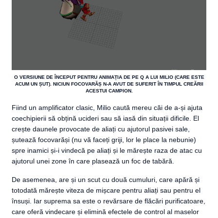
O VERSIUNE DE ÎNCEPUT PENTRU ANIMAȚIA DE PE Q A LUI MILIO (CARE ESTE
ACUM UN ȘUT). NICIUN FOCOVARĂȘ N-A AVUT DE SUFERIT ÎN TIMPUL CREĂRII
ACESTUI CAMPION.
Fiind un amplificator clasic, Milio caută mereu căi de a-și ajuta
coechipierii să obțină ucideri sau să iasă din situații dificile. El
crește daunele provocate de aliați cu ajutorul pasivei sale,
șutează focovarăși (nu vă faceți griji, lor le place la nebunie)
spre inamici și-i vindecă pe aliați și le mărește raza de atac cu
ajutorul unei zone în care plasează un foc de tabără.
De asemenea, are și un scut cu două cumuluri, care apără și
totodată mărește viteza de mișcare pentru aliați sau pentru el
însuși. Iar suprema sa este o revărsare de flăcări purificatoare,
care oferă vindecare și elimină efectele de control al maselor