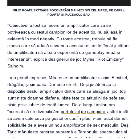
MILIO POATE EXTRAGE FOCOVARĂȘI MAI MICI DIN CEL MARE, PE CARE-L
POARTĂ ÎN RUCSACUL SĂU.
''
Obiectivul a fost să facem un amplificator care să se
potrivească cu restul campionilor de acest tip, nu să iasă în
evidență în mod negativ. Cu toate acestea, trebuia să fie
cineva care să aducă ceva nou acestui rol, astfel încât jucătorii
de amplificatori să aibă o experiență de gameplay nouă și
interesantă'',
explică designerul de joc Myles ''Riot Emizery''
Salholm.
La o primă impresie, Milio este un amplificator clasic. E mititel,
drăgălaș și simpatic. Dar este un EL. Deși jucătorii au la
dispoziție destui amplificatori dintre care să aleagă în joc, toți
sunt niște doamne diafane, niște fete cu atitudini de șefe sau
niște pisici iubite de toată lumea. De-a lungul anilor, am
încercat să ne diversificăm
portofoliul
de
campioni
, astfel încât
să avem câte ceva pe gustul oricui. În plus, v-am auzit demult
solicitările de a avea un nou amplificator de sex masculin. Deși
Taric mânuiește puterea supremă a Targonului spectaculos și