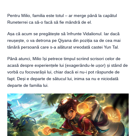
Pentru Milio, familia este totul – ar merge până la capătul
Runeterrei ca să-o facă să fie mândră de el.
Așa că acum se pregătește să înfrunte Vidalionul. Iar dacă
reușește, o va detrona pe Qiyana din poziția sa de cea mai
tânără persoană care s-a alăturat vreodată castei Yun Tal.
Până atunci, Milio își petrece timpul scriind scrisori celor de
acasă despre experiențele lui (exagerându-le
ușor
) și stând de
vorbă cu focovarășii lui, chiar dacă ei nu-i pot răspunde de
fapt. Deși e departe de sătucul lui, inima sa nu e niciodată
departe de familia lui.