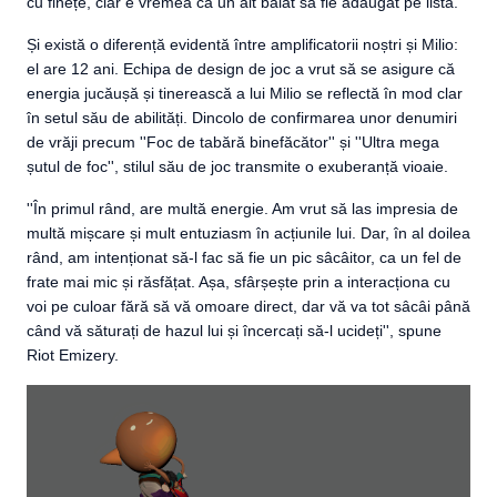
cu finețe, clar e vremea ca un alt băiat să fie adăugat pe listă.
Și există o diferență evidentă între amplificatorii noștri și Milio:
el are 12 ani. Echipa de design de joc a vrut să se asigure că
energia jucăușă și tinerească a lui Milio se reflectă în mod clar
în setul său de abilități. Dincolo de confirmarea unor denumiri
de vrăji precum ''Foc de tabără binefăcător'' și ''Ultra mega
șutul de foc'', stilul său de joc transmite o exuberanță vioaie.
''În primul rând, are multă energie. Am vrut să las impresia de
multă mișcare și mult entuziasm în acțiunile lui. Dar, în al doilea
rând, am intenționat să-l fac să fie un pic sâcâitor, ca un fel de
frate mai mic și răsfățat. Așa, sfârșește prin a interacționa cu
voi pe culoar fără să vă omoare direct, dar vă va tot sâcâi până
când vă săturați de hazul lui și încercați să-l ucideți'', spune
Riot Emizery.