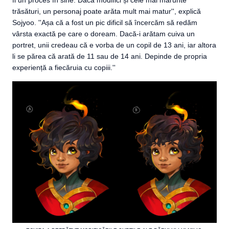
fi un proces în sine. Dacă modifici și cele mai mărunte
trăsături, un personaj poate arăta mult mai matur'', explică
Sojyoo. ''Așa că a fost un pic dificil să încercăm să redăm
vârsta exactă pe care o doream. Dacă-i arătam cuiva un
portret, unii credeau că e vorba de un copil de 13 ani, iar altora
li se părea că arată de 11 sau de 14 ani. Depinde de propria
experiență a fiecăruia cu copiii.''