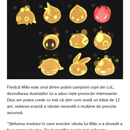
Fiindcă Milio este unul dintre puținii campioni copii din LoL,
dezvoltarea ilustrațiilor lui a adus niște provocări interesante.
Deși am putea crede cu toții că știm cum arată un băiat de 12
ani, redarea exactă a vârstei necesită o mulțime de precizie
ascunsă.
''Șlefuirea modului în care evocăm vârsta lui Milio s-a dovedit a