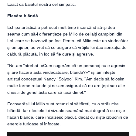
Exact ca băiatul nostru cel simpatic.
Flacăra blândă
Echipa artistică a petrecut mult timp încercând să-și dea
seama cum să-l diferențieze pe Milio de ceilalți campioni din
LoL care se bazează pe foc. Pentru că Milio este un vindecător
și un ajutor, au vrut să se asigure că vrăjile lui dau senzația de
căldură plăcută, în loc să fie dure și agresive.
''Ne-am întrebat: «Cum sugerăm că un personaj nu e agresiv
și are flacăra asta vindecătoare, blândă?»'' își amintește
artistul conceptual Nancy ''Sojyoo'' Kim. ''Am decis să folosim
multe forme rotunde și ne-am asigurat că nu are țepi sau alte
chestii de genul ăsta care să iasă din el.''
Focovarășii lui Milio sunt rotunzi și săltăreți, cu o strălucire
blândă. Iar efectele lui vizuale seamănă mai degrabă cu niște
flăcări blânde, care încălzesc plăcut, decât cu niște izbucniri de
energie furioase și înfocate.