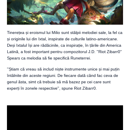
Tinerețea și eroismul lui Milio sunt stâlpii melodiei sale, la fel ca
și originile lui din Ixtal, inspirate de culturile latino-americane.
Deși Ixtalul își are rădăcinile, ca inspirație, în țările din America
Latină, a fost important pentru compozitorul J.D. ''Riot Zibarr0''
Spears ca melodia să fie specifică Runeterrei.
''Știam că vreau să includ niște instrumente unice și mai puțin
întâlnite din aceste regiuni. De fiecare dată când fac ceva de
genul ăsta, simt că trebuie să mă bazez pe cei care sunt
experți în zonele respective'', spune Riot Zibarr0.