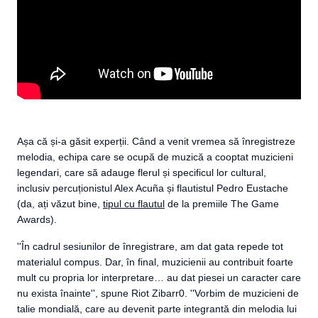
Așa că și-a găsit experții. Când a venit vremea să înregistreze
melodia, echipa care se ocupă de muzică a cooptat muzicieni
legendari, care să adauge flerul și specificul lor cultural,
inclusiv percuționistul Alex Acuña și flautistul Pedro Eustache
(da, ați văzut bine,
tipul cu flautul
de la premiile The Game
Awards).
''În cadrul sesiunilor de înregistrare, am dat gata repede tot
materialul compus. Dar, în final, muzicienii au contribuit foarte
mult cu propria lor interpretare… au dat piesei un caracter care
nu exista înainte'', spune Riot Zibarr0. ''Vorbim de muzicieni de
talie mondială, care au devenit parte integrantă din melodia lui