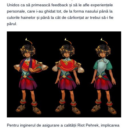
Unidos ca să primească feedback și să le afle experiențele
personale, care i-au ghidat tot, de la forma nasului până la
culorile hainelor și până la cât de cârlionțat ar trebui să-i fie
părul.
Pentru inginerul de asigurare a calității Riot Pehrek, implicarea