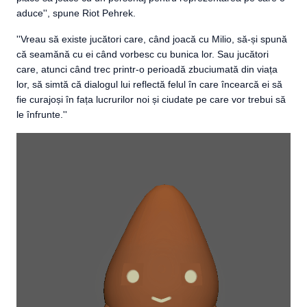
aduce'', spune Riot Pehrek.
''Vreau să existe jucători care, când joacă cu Milio, să-și spună
că seamănă cu ei când vorbesc cu bunica lor. Sau jucători
care, atunci când trec printr-o perioadă zbuciumată din viața
lor, să simtă că dialogul lui reflectă felul în care încearcă ei să
fie curajoși în fața lucrurilor noi și ciudate pe care vor trebui să
le înfrunte.''