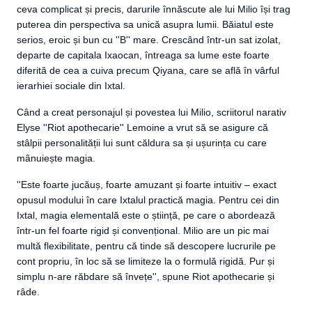
ceva complicat și precis, darurile înnăscute ale lui Milio își trag
puterea din perspectiva sa unică asupra lumii. Băiatul este
serios, eroic și bun cu ''B'' mare. Crescând într-un sat izolat,
departe de capitala Ixaocan, întreaga sa lume este foarte
diferită de cea a cuiva precum Qiyana, care se află în vârful
ierarhiei sociale din Ixtal.
Când a creat personajul și povestea lui Milio, scriitorul narativ
Elyse ''Riot apothecarie'' Lemoine a vrut să se asigure că
stâlpii personalității lui sunt căldura sa și ușurința cu care
mânuiește magia.
''Este foarte jucăuș, foarte amuzant și foarte intuitiv – exact
opusul modului în care Ixtalul practică magia. Pentru cei din
Ixtal, magia elementală este o știință, pe care o abordează
într-un fel foarte rigid și convențional. Milio are un pic mai
multă flexibilitate, pentru că tinde să descopere lucrurile pe
cont propriu, în loc să se limiteze la o formulă rigidă. Pur și
simplu n-are răbdare să învețe'', spune Riot apothecarie și
râde.