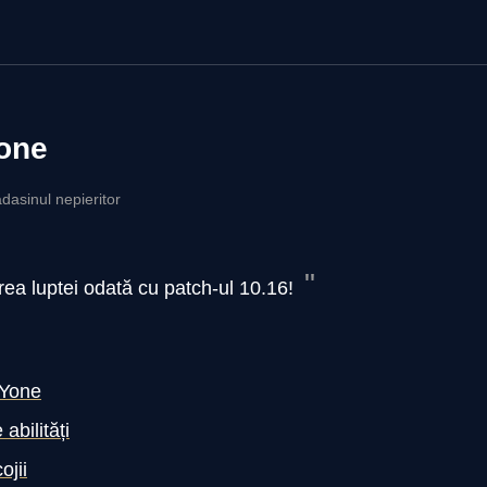
one
dasinul nepieritor
rea luptei odată cu patch-ul 10.16!
 Yone
abilități
ojii