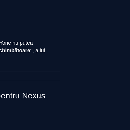
 Yone nu putea
schimbătoare''
, a lui
 pentru Nexus