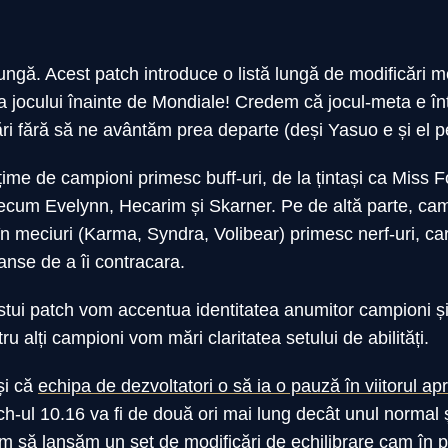
lungă. Acest patch introduce o listă lungă de modificări m
jocului înainte de Mondiale! Credem că jocul-meta e într
i fără să ne avântăm prea departe (deși Yasuo e și el p
țime de campioni primesc buff-uri, de la țintași ca Miss F
precum Evelynn, Hecarim și Skarner. Pe de altă parte, cam
n meciuri (Karma, Syndra, Volibear) primesc nerf-uri, care
anse de a îi contracara.
stui patch vom accentua identitatea anumitor campioni și
tru alți campioni vom mări claritatea setului de abilități.
și că
echipa de dezvoltatori o să ia o pauză în viitorul ap
h-ul 10.16 va fi de două ori mai lung decât unul normal 
m să lansăm un set de modificări de echilibrare cam în p