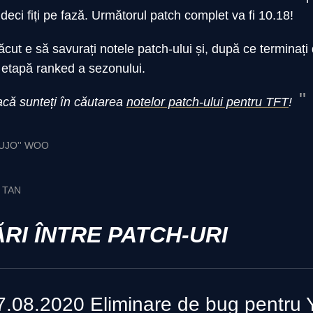
deci fiți pe fază. Următorul patch complet va fi 10.18!
ut e să savurați notele patch-ului și, după ce terminați de
a etapă ranked a sezonului.
dacă sunteți în căutarea
notelor patch-ului pentru TFT
!
UJO'' WOO
' TAN
RI ÎNTRE PATCH-URI
7.08.2020 Eliminare de bug pentru