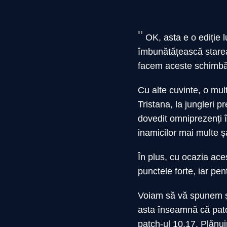
OK, asta e o ediție 
îmbunătățească starea 
facem aceste schimbăr
Cu alte cuvinte, o mul
Tristana, la jungleri 
dovedit omniprezenți î
inamicilor mai multe ș
În plus, cu ocazia ace
punctele forte, iar pen
Voiam să vă spunem 
asta înseamnă că patc
patch-ul 10.17. Plănui