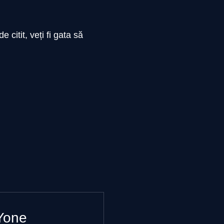
 citit, veți fi gata să
 Yone