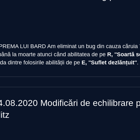
UPREMA LUI BARD
Am eliminat un bug din cauza căruia
 până la moarte atunci când abilitatea de pe
R, ''Soartă 
a dintre folosirile abilității de pe
E, ''Suflet dezlănțuit''
.
4.08.2020 Modificări de echilibrare
itz