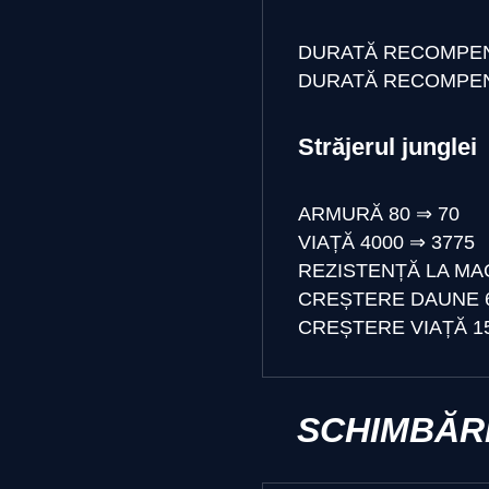
DURATĂ RECOMPENS
DURATĂ RECOMPEN
Străjerul junglei
ARMURĂ
80
⇒
70
VIAȚĂ
4000
⇒
3775
REZISTENȚĂ LA MA
CREȘTERE DAUNE
CREȘTERE VIAȚĂ
1
SCHIMBĂRI