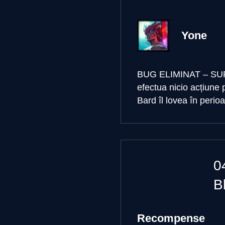
Yone
BUG ELIMINAT – S
efectua nicio acțiune
Bard îl lovea în perioad
0
Bl
Recompense