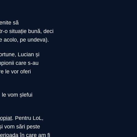
enite să
-o situație bună, deci
e acolo, pe undeva).
ortune, Lucian și
pionii care s-au
 le vor oferi
 le vom șlefui
ropiat
. Pentru LoL,
și vom sări peste
erioada în care am fi