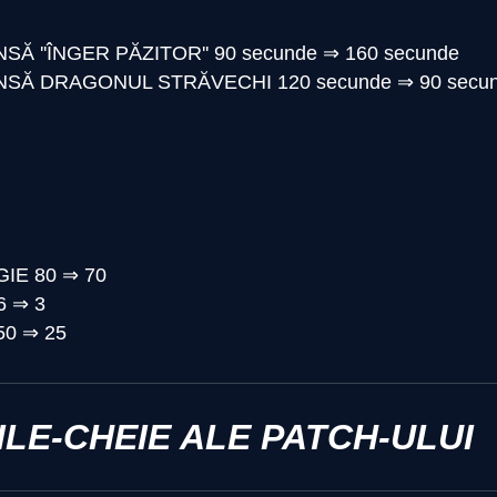
Ă ''ÎNGER PĂZITOR''
90 secunde
⇒
160 secunde
SĂ DRAGONUL STRĂVECHI
120 secunde
⇒
90 secu
GIE
80
⇒
70
6
⇒
3
50
⇒
25
LE-CHEIE ALE PATCH-ULUI