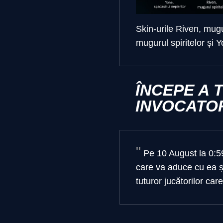
Skin-urile Riven, mugur
mugurul spiritelor și 
ÎNCEPE A 
INVOCATO
Pe 10 August la 0:5
care va aduce cu ea ș
tuturor jucătorilor ca