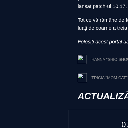
lansat patch-ul 10.17, 
Tot ce vă rămâne de făc
luați de coarne a trei
Folosiți acest portal 
HANNA ''SHIO SHO
TRICIA ''MOM CAT'
ACTUALIZĂ
0