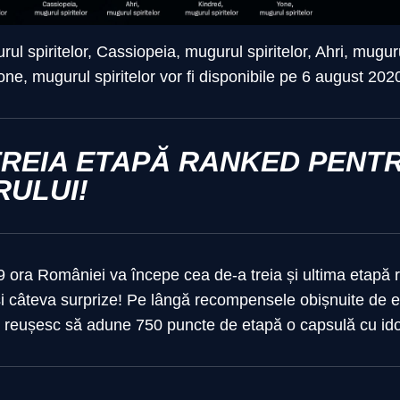
ul spiritelor, Cassiopeia, mugurul spiritelor, Ahri, muguru
Yone, mugurul spiritelor vor fi disponibile pe 6 august 202
TREIA ETAPĂ RANKED PENTR
RULUI!
9 ora României va începe cea de-a treia și ultima etapă 
i câteva surprize! Pe lângă recompensele obișnuite de e
re reușesc să adune 750 puncte de etapă o capsulă cu idoli