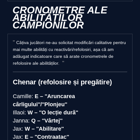
CRONOMETRE ALE
ABILITĂȚILOR
CAMPIONILOR
Câțiva jucători ne-au solicitat modificări calitative pentru
mai multe abilități cu reactivări/refolosiri, așa că am
adăugat indicatoare care să arate cronometrele de
refolosire ale abilităților.
Chenar (refolosire și pregătire)
Camille:
E – ''Aruncarea
cârligului''/''Plonjeu''
Illaoi:
W – ''O lecție dură''
Janna:
Q – ''Vârtej''
Jax:
W – ''Abilitare''
Jax:
E – ''Contraatac''