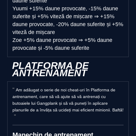
daune suferite
Yuumi
+15% daune provocate, -15% daune
suferite și +5% viteză de mișcare
⇒
+15%
daune provocate, -20% daune suferite și +5%
viteză de mișcare
Zoe
+5% daune provocate
⇒
+5% daune
provocate și -5% daune suferite
PLATFORMA DE
ANTRENAMENT
Am adăugat o serie de noi cheat-uri în Platforma de
antrenament, care să vă ajute să vă antrenați cu
butoaiele lui Gangplank și să vă puneți în aplicare
planurile de a învăța să ucideți mai eficient minionii. Baftă!
Manechin de antrenament