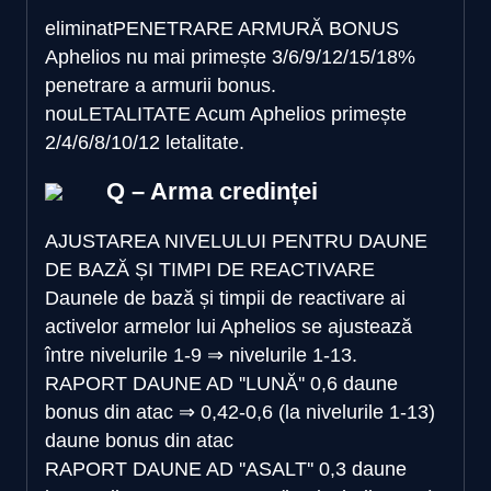
eliminat
PENETRARE ARMURĂ BONUS
Aphelios nu mai primește 3/6/9/12/15/18%
penetrare a armurii bonus.
nou
LETALITATE
Acum Aphelios primește
2/4/6/8/10/12 letalitate.
Q – Arma credinței
AJUSTAREA NIVELULUI PENTRU DAUNE
DE BAZĂ ȘI TIMPI DE REACTIVARE
Daunele de bază și timpii de reactivare ai
activelor armelor lui Aphelios se ajustează
între
nivelurile 1-9
⇒
nivelurile 1-13.
RAPORT DAUNE AD ''LUNĂ''
0,6 daune
bonus din atac
⇒
0,42-0,6 (la nivelurile 1-13)
daune bonus din atac
RAPORT DAUNE AD ''ASALT''
0,3 daune