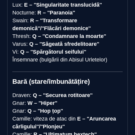
Lux:
E – ''Singularitate translucidă''
Nocturne:
R – ''Paranoia''
Swain:
R – ''Transformare
demonică''/''Flăcări demonice''
Thresh:
Q – ''Condamnare la moarte''
Varus:
Q – ''Săgeată sfredelitoare''
Vi:
Q – ''Spărgătorul seifului''
Însemnare (bulgării din Abisul Urletelor)
Bară (stare/îmbunătățire)
Draven:
Q – ''Securea rotitoare''
Gnar:
W – ''Hiper''
Gnar:
Q – ''Hop țop''
Camille: viteza de atac din
E – ''Aruncarea
cârligului''/''Plonjeu''
Camille:
R – ''Ultimatum hextech''