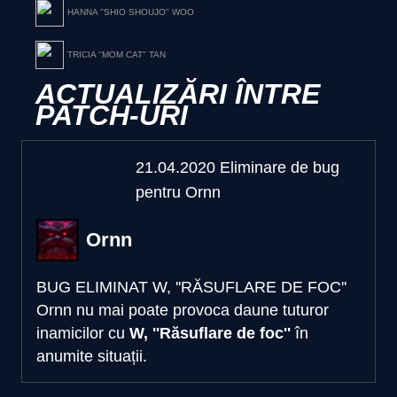
HANNA ''SHIO SHOUJO'' WOO
TRICIA ''MOM CAT'' TAN
ACTUALIZĂRI ÎNTRE
PATCH-URI
21.04.2020 Eliminare de bug
pentru Ornn
Ornn
BUG ELIMINAT W, ''RĂSUFLARE DE FOC''
Ornn nu mai poate provoca daune tuturor
inamicilor cu
W, ''Răsuflare de foc''
în
anumite situații
.