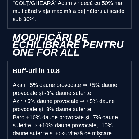
''COLȚ/GHEARĂ''
Acum vindecă cu 50% mai
mult când viața maximă a deținătorului scade
sub 30%.
MODIFICĂRI DE
ECHILIBRARE PENTRU
ONE FOR ALL
Buff-uri în 10.8
Akali
+5% daune provocate
⇒
+5% daune
provocate și -3% daune suferite
Azir
+5% daune provocate
⇒
+5% daune
provocate și -3% daune suferite
Bard
+10% daune provocate și -7% daune
suferite
⇒
+10% daune provocate, -10%
daune suferite și +5% viteză de mișcare