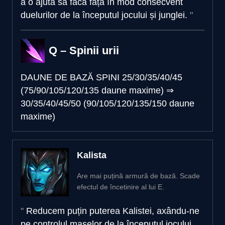
a o ajuta să facă față în mod consecvent
duelurilor de la începutul jocului și junglei.
Q – Spinii urii
DAUNE DE BAZĂ SPINI
25/30/35/40/45
(75/90/105/120/135 daune maxime)
⇒
30/35/40/45/50 (90/105/120/135/150 daune
maxime)
Kalista
Are mai puțină armură de bază. Scade
efectul de încetinire al lui E.
Reducem puțin puterea Kalistei, axându-ne
pe controlul maselor de la începutul jocului,