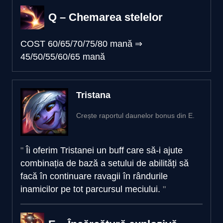
Q – Chemarea stelelor
COST
60/65/70/75/80 mană
⇒
45/50/55/60/65 mană
Tristana
Crește raportul daunelor bonus din E.
Îi oferim Tristanei un buff care să-i ajute
combinația de bază a setului de abilități să
facă în continuare ravagii în rândurile
inamicilor pe tot parcursul meciului.