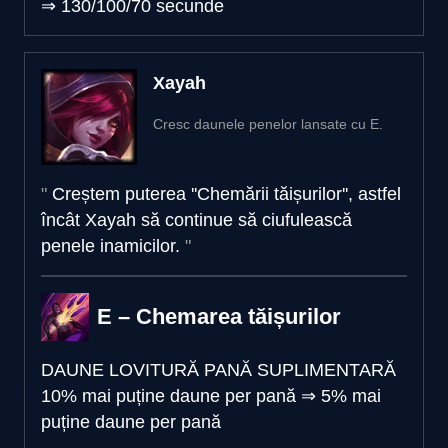
⇒
130/100/70 secunde
Xayah
Cresc daunele penelor lansate cu E.
Creștem puterea ''Chemării tăișurilor'', astfel
încât Xayah să continue să ciufulească
penele inamicilor.
E – Chemarea tăișurilor
DAUNE LOVITURĂ PANĂ SUPLIMENTARĂ
10% mai puține daune per pană
⇒
5% mai
puține daune per pană