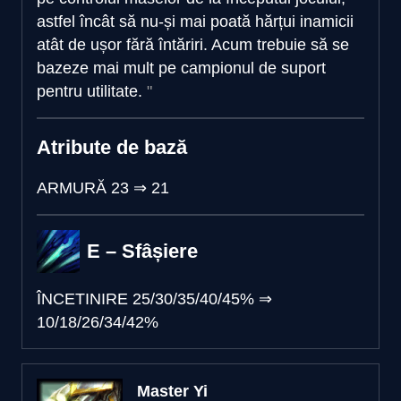
astfel încât să nu-și mai poată hărțui inamicii
atât de ușor fără întăriri. Acum trebuie să se
bazeze mai mult pe campionul de suport
pentru utilitate.
Atribute de bază
ARMURĂ
23
⇒
21
E – Sfâșiere
ÎNCETINIRE
25/30/35/40/45%
⇒
10/18/26/34/42%
Master Yi