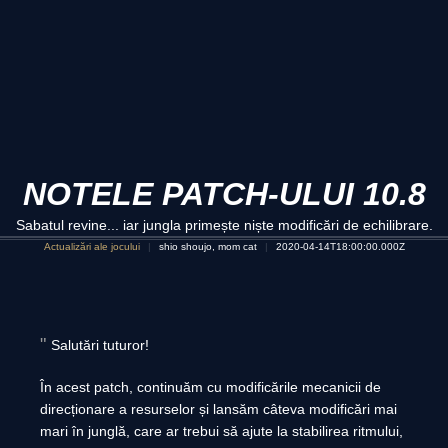
NOTELE PATCH-ULUI 10.8
Sabatul revine... iar jungla primește niște modificări de echilibrare.
Actualizări ale jocului
shio shoujo, mom cat
2020-04-14T18:00:00.000Z
Salutări tuturor!
În acest patch, continuăm cu modificările mecanicii de
direcționare a resurselor și lansăm câteva modificări mai
mari în junglă, care ar trebui să ajute la stabilirea ritmului,