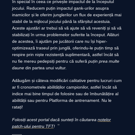
în special în ceea ce privește impactul de la începutul
jocului. Reducem puțin impactul gank-urilor asupra
inamicilor și le oferim junglerilor un flux de experiență mai
stabil de la mijlocul jocului până la sfârșitul acestuia.
Aceste ajustări ar trebui să vă ajute să vă reveniți și să vă
stabilizați în urma problemelor suferite la început. Alături
de acestea, îi ajutăm pe jucătorii care nu își hiper-
optimizează traseul prin junglă, oferindu-le puțin timp să
respire prin niște rezistență suplimentară, astfel încât să
nu fie mereu pedepsiți pentru că suferă
puțin prea multe
daune
din partea unui vultur.
Adăugăm și câteva modificări calitative pentru lucruri cum
ar fi cronometrele abilităților campionilor, astfel încât să
indice mai bine timpul de folosire sau de îmbunătățire al
abilității sau pentru Platforma de antrenament. Nu le
ratați!
Folosiți acest portal dacă sunteți în căutarea
notelor
patch-ului pentru TFT
!