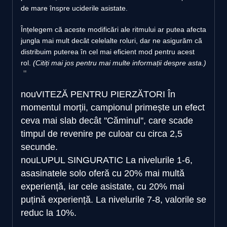
de mare înspre uciderile asistate.
Înțelegem că aceste modificări ale ritmului ar putea afecta
jungla mai mult decât celelalte roluri, dar ne asigurăm că
distribuim puterea în cel mai eficient mod pentru acest
rol.
(Citiți mai jos pentru mai multe informații despre asta.)
nou
VITEZĂ PENTRU PIERZĂTORI
În
momentul morții, campionul primește un efect
ceva mai slab decât ''Căminul'', care scade
timpul de revenire pe culoar cu circa 2,5
secunde.
nou
LUPUL SINGURATIC
La nivelurile 1-6,
asasinatele solo oferă cu 20% mai multă
experiență, iar cele asistate, cu 20% mai
puțină experiență. La nivelurile 7-8, valorile se
reduc la 10%.