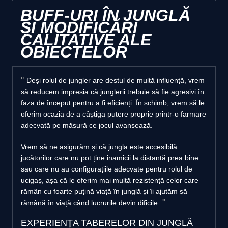
BUFF-URI ÎN JUNGLĂ
ȘI MODIFICĂRI
CALITATIVE ALE
OBIECTELOR
Deși rolul de jungler are destul de multă influență, vrem
să reducem impresia că junglerii trebuie să fie agresivi în
faza de început pentru a fi eficienți. În schimb, vrem să le
oferim ocazia de a câștiga putere proprie printr-o farmare
adecvată pe măsură ce jocul avansează.
Vrem să ne asigurăm și că jungla este accesibilă
jucătorilor care nu pot ține inamicii la distanță prea bine
sau care nu au configurațiile adecvate pentru rolul de
ucigaș, așa că le oferim mai multă rezistență celor care
rămân cu foarte puțină viață în junglă și îi ajutăm să
rămână în viață când lucrurile devin dificile.
EXPERIENȚA TABERELOR DIN JUNGLĂ