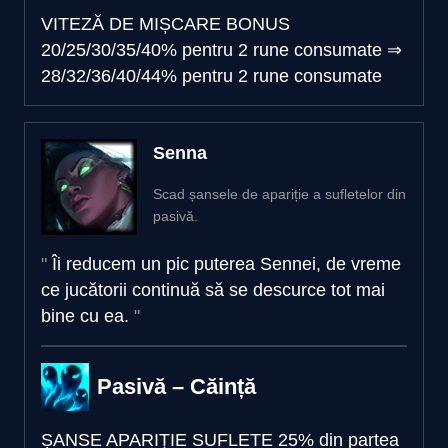
VITEZĂ DE MIȘCARE BONUS
20/25/30/35/40% pentru 2 rune consumate
⇒
28/32/36/40/44% pentru 2 rune consumate
Senna
Scad șansele de apariție a sufletelor din
pasivă.
Îi reducem un pic puterea Sennei, de vreme
ce jucătorii continuă să se descurce tot mai
bine cu ea.
Pasivă – Căință
ȘANSE APARIȚIE SUFLETE
25% din partea