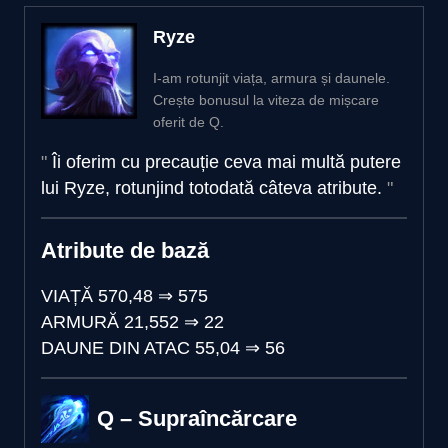
Ryze
I-am rotunjit viața, armura și daunele.
Crește bonusul la viteza de mișcare
oferit de Q.
Îi oferim cu precauție ceva mai multă putere
lui Ryze, rotunjind totodată câteva atribute.
Atribute de bază
VIAȚĂ
570,48
⇒
575
ARMURĂ
21,552
⇒
22
DAUNE DIN ATAC
55,04
⇒
56
Q – Supraîncărcare