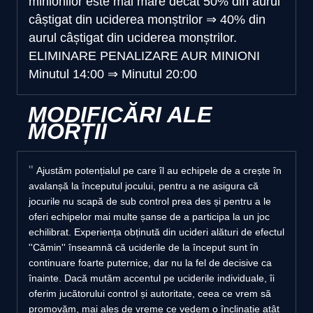
minionilor este mai mare decât
50% din aurul
câștigat din uciderea monștrilor
⇒
40% din
aurul câștigat din uciderea monștrilor.
ELIMINARE PENALIZARE AUR MINIONI
Minutul 14:00
⇒
Minutul 20:00
MODIFICĂRI ALE
MORȚII
Ajustăm potențialul pe care îl au echipele de a crește în
avalanșă la începutul jocului, pentru a ne asigura că
jocurile nu scapă de sub control prea des și pentru a le
oferi echipelor mai multe șanse de a participa la un joc
echilibrat. Experiența obținută din ucideri alături de efectul
''Cămin'' înseamnă că uciderile de la început sunt în
continuare foarte puternice, dar nu la fel de decisive ca
înainte. Dacă mutăm accentul pe uciderile individuale, îi
oferim jucătorului control și autoritate, ceea ce vrem să
promovăm, mai ales de vreme ce vedem o înclinație atât