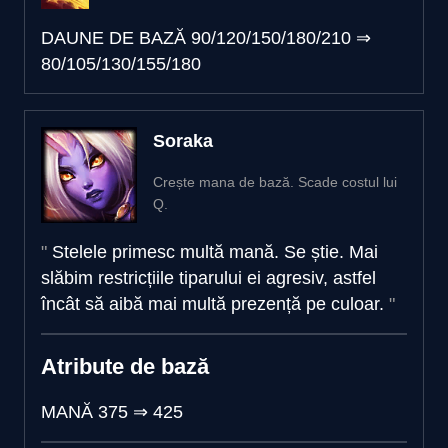
DAUNE DE BAZĂ
90/120/150/180/210
⇒
80/105/130/155/180
Soraka
Crește mana de bază. Scade costul lui
Q.
Stelele primesc multă mană. Se știe. Mai
slăbim restricțiile tiparului ei agresiv, astfel
încât să aibă mai multă prezență pe culoar.
Atribute de bază
MANĂ
375
⇒
425