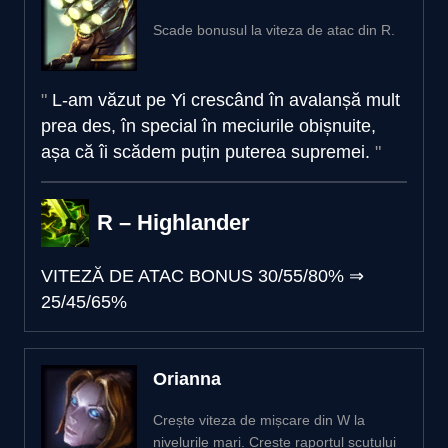
Scade bonusul la viteza de atac din R.
L-am văzut pe Yi crescând în avalanșă mult
prea des, în special în meciurile obișnuite,
așa că îi scădem puțin puterea supremei.
R – Highlander
VITEZĂ DE ATAC BONUS
30/55/80%
⇒
25/45/65%
Orianna
Crește viteza de mișcare din W la
nivelurile mari. Crește raportul scutului