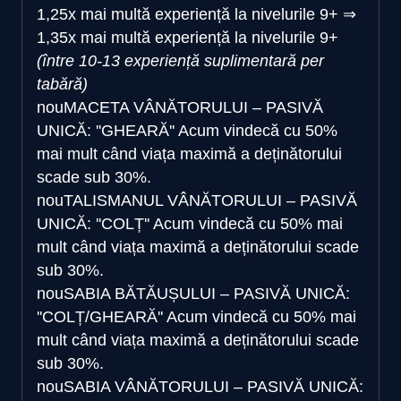
1,25x mai multă experiență la nivelurile 9+
⇒
1,35x mai multă experiență la nivelurile 9+
(între 10-13 experiență suplimentară per
tabără)
nou
MACETA VÂNĂTORULUI – PASIVĂ
UNICĂ: ''GHEARĂ''
Acum vindecă cu 50%
mai mult când viața maximă a deținătorului
scade sub 30%.
nou
TALISMANUL VÂNĂTORULUI – PASIVĂ
UNICĂ: ''COLȚ''
Acum vindecă cu 50% mai
mult când viața maximă a deținătorului scade
sub 30%.
nou
SABIA BĂTĂUȘULUI – PASIVĂ UNICĂ:
''COLȚ/GHEARĂ''
Acum vindecă cu 50% mai
mult când viața maximă a deținătorului scade
sub 30%.
nou
SABIA VÂNĂTORULUI – PASIVĂ UNICĂ: