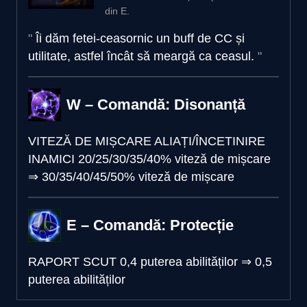
din E.
Îi dăm fetei-ceasornic un buff de CC și
utilitate, astfel încât să meargă ca ceasul.
W – Comandă: Disonanță
VITEZĂ DE MIȘCARE ALIAȚI/ÎNCETINIRE
INAMICI
20/25/30/35/40% viteză de mișcare
⇒
30/35/40/45/50% viteză de mișcare
E – Comandă: Protecție
RAPORT SCUT
0,4 puterea abilităților
⇒
0,5
puterea abilităților