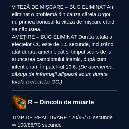
VITEZĂ DE MIȘCARE – BUG ELIMINAT
Am
eliminat o problemă din cauza căreia Urgot
nu primea bonusul la viteza de mișcare când
se năpustea.
AMEȚIRE – BUG ELIMINAT
Durata totală a
efectelor CC este de 1,5 secunde, incluzând
atât durata amețirii, cât și timpul scurs de la
aruncarea campionului inamic, după cum
intenționam în patch-ul 10.6.
(De asemenea,
căsuța de informații afișează acum durata
totală a efectelor CC.)
R – Dincolo de moarte
TIMP DE REACTIVARE
120/95/70 secunde
⇒
100/85/70 secunde