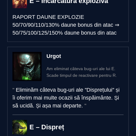
E – Încărcătură explozivă
RAPORT DAUNE EXPLOZIE
50/70/90/110/130% daune bonus din atac
⇒
50/75/100/125/150% daune bonus din atac
Urgot
Am eliminat câteva bug-uri ale lui E.
Scade timpul de reactivare pentru R.
Eliminăm câteva bug-uri ale ''Disprețului'' și
îi oferim mai multe ocazii să înspăimânte. Și
să ucidă. Și așa mai departe.
E – Dispreț