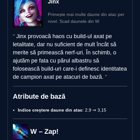
Jinx
Primește mai multe daune din atac per
nivel. Scad daunele din W.
Jinx provoacă haos cu build-ul axat pe
letalitate, dar nu suficient de mult încât să
merite să primească nerf-uri. În schimb, o
ajutăm pe fata cu părul albastru să
folosească build-uri care-i definesc identitatea
de campion axat pe atacuri de bază.
Atribute de bază
Indice creștere daune din atac
: 2,9 ⇒ 3,15
W – Zap!