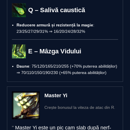
Q – Salivă caustică
Reducere armură și rezistență la magie
:
23/25/27/29/31% ⇒ 16/20/24/28/32%
E – Mâzga Vidului
Daune
: 75/120/165/210/255 (+70% puterea abilităților)
⇒ 70/110/150/190/230 (+65% puterea abilităților)
Master Yi
Crește bonusul la viteza de atac din R.
Master Yi este un pic cam slab după nerf-