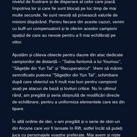
nivelul de frustrare și de disperare al celor care joacă
împotriva lor și care fie sunt blocați pe loc timp de mai
multe secunde, fie sunt nevoiți să privească valurile de
minioni dispărând. Pentru fiecare din aceste cazuri, venim
cu buff-uri compensatorii și le oferim acestor campioni
spațiul de care au nevoie pentru a fi mai echilibrați pe
viitor.
Ajustăm și câteva obiecte pentru daune din atac dedicate
campionilor de distanță – ''Sabia-fantomă a lui Youmuu'',
''Săgețile din Yun Tal'' și ''Recuperatorul''. Vrem să mărim
semnificativ puterea ''Săgeților din Yun Tal'', schimbare
după care obiectul va fi mult mai bun pentru campionii
axați pe atacuri de bază și lovituri critice. Nu în ultimul
rând, am pregătit și seria obișnuită de modificări directe
de echilibrare, pentru a uniformiza elementele care ies din
tipare.
În altă ordine de idei, v-am pregătit și o serie de skin-uri
din Arcane care vor fi lansate în Rift, astfel încât să puteți
juca cu personajele voastre preferate. Mai avem și niște