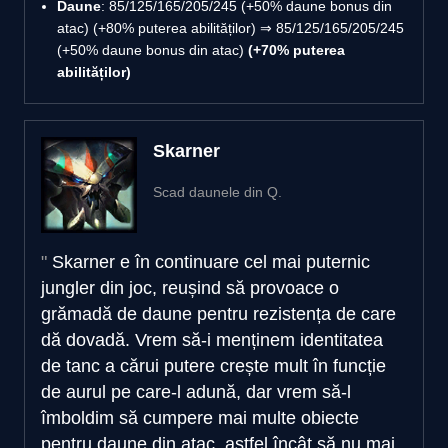
Daune
: 85/125/165/205/245 (+50% daune bonus din
atac) (+80% puterea abilităților) ⇒ 85/125/165/205/245
(+50% daune bonus din atac)
(+70% puterea
abilităților)
Skarner
Scad daunele din Q.
Skarner e în continuare cel mai puternic
jungler din joc, reușind să provoace o
grămadă de daune pentru rezistența de care
dă dovadă. Vrem să-i menținem identitatea
de tanc a cărui putere crește mult în funcție
de aurul pe care-l adună, dar vrem să-l
îmboldim să cumpere mai multe obiecte
pentru daune din atac, astfel încât să nu mai