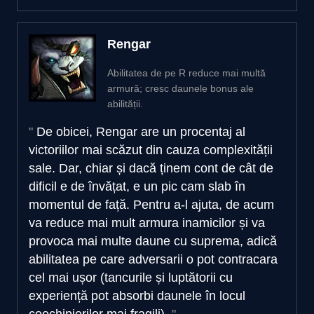
Rengar
Abilitatea de pe R reduce mai multă
armură; cresc daunele bonus ale
abilității.
De obicei, Rengar are un procentaj al
victoriilor mai scăzut din cauza complexității
sale. Dar, chiar și dacă ținem cont de cât de
dificil e de învățat, e un pic cam slab în
momentul de față. Pentru a-l ajuta, de acum
va reduce mai mult armura inamicilor și va
provoca mai multe daune cu suprema, adică
abilitatea pe care adversarii o pot contracara
cel mai ușor (tancurile și luptătorii cu
experiență pot absorbi daunele în locul
coechipierilor mai fragili).