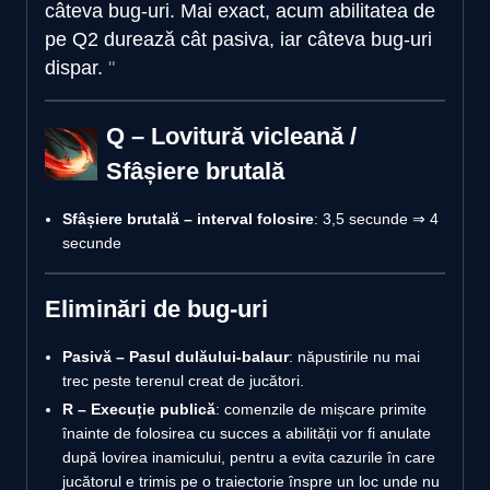
câteva bug-uri. Mai exact, acum abilitatea de
pe Q2 durează cât pasiva, iar câteva bug-uri
dispar.
Q – Lovitură vicleană /
Sfâșiere brutală
Sfâșiere brutală – interval folosire
: 3,5 secunde ⇒ 4
secunde
Eliminări de bug-uri
Pasivă – Pasul dulăului-balaur
: năpustirile nu mai
trec peste terenul creat de jucători.
R – Execuție publică
: comenzile de mișcare primite
înainte de folosirea cu succes a abilității vor fi anulate
după lovirea inamicului, pentru a evita cazurile în care
jucătorul e trimis pe o traiectorie înspre un loc unde nu