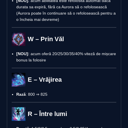
[NOU]:
acum abilitatea este refolosită automat dacă
durata sa expiră, fără ca Aurora să o refolosească
(Aurora poate în continuare să o refolosească pentru a
o încheia mai devreme)
W – Prin Văl
[NOU]:
acum oferă 20/25/30/35/40% viteză de mișcare
bonus la folosire
E – Vrăjirea
Rază
: 800 ⇒ 825
R – Între lumi