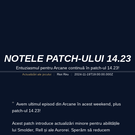
NOTELE PATCH-ULUI 14.23
Entuziasmul pentru Arcane continuă în patch-ul 14.23!
Actualizări ale jocului
Riot Riru
2024-11-19T19:00:00.000Z
Avem ultimul episod din Arcane în acest weekend, plus
patch-ul 14.23!
Acest patch introduce actualizări minore pentru abilitățile
lui Smolder, Rell și ale Aurorei. Sperăm să reducem