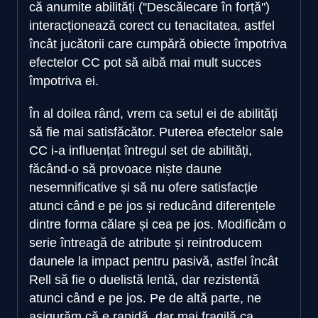
că anumite abilități (''Descălecare în forță'')
interacționează corect cu tenacitatea, astfel
încât jucătorii care cumpără obiecte împotriva
efectelor CC pot să aibă mai mult succes
împotriva ei.
În al doilea rând, vrem ca setul ei de abilități
să fie mai satisfăcător. Puterea efectelor sale
CC i-a influențat întregul set de abilități,
făcând-o să provoace niște daune
nesemnificative și să nu ofere satisfacție
atunci când e pe jos și reducând diferențele
dintre forma călare și cea pe jos. Modificăm o
serie întreagă de atribute și reintroducem
daunele la impact pentru pasivă, astfel încât
Rell să fie o duelistă lentă, dar rezistentă
atunci când e pe jos. Pe de altă parte, ne
asigurăm că e rapidă, dar mai fragilă ca