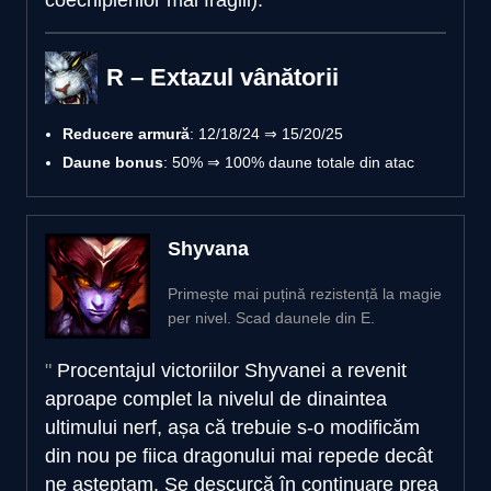
R – Extazul vânătorii
Reducere armură
: 12/18/24 ⇒ 15/20/25
Daune bonus
: 50% ⇒ 100% daune totale din atac
Shyvana
Primește mai puțină rezistență la magie
per nivel. Scad daunele din E.
Procentajul victoriilor Shyvanei a revenit
aproape complet la nivelul de dinaintea
ultimului nerf, așa că trebuie s-o modificăm
din nou pe fiica dragonului mai repede decât
ne așteptam. Se descurcă în continuare prea