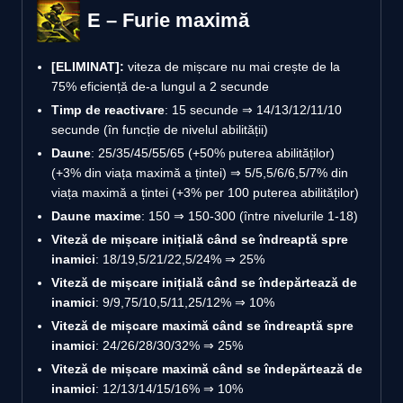
E – Furie maximă
[ELIMINAT]:
viteza de mișcare nu mai crește de la
75% eficiență de-a lungul a 2 secunde
Timp de reactivare
: 15 secunde ⇒ 14/13/12/11/10
secunde (în funcție de nivelul abilității)
Daune
: 25/35/45/55/65 (+50% puterea abilităților)
(+3% din viața maximă a țintei) ⇒ 5/5,5/6/6,5/7% din
viața maximă a țintei (+3% per 100 puterea abilităților)
Daune maxime
: 150 ⇒ 150-300 (între nivelurile 1-18)
Viteză de mișcare inițială când se îndreaptă spre
inamici
: 18/19,5/21/22,5/24% ⇒ 25%
Viteză de mișcare inițială când se îndepărtează de
inamici
: 9/9,75/10,5/11,25/12% ⇒ 10%
Viteză de mișcare maximă când se îndreaptă spre
inamici
: 24/26/28/30/32% ⇒ 25%
Viteză de mișcare maximă când se îndepărtează de
inamici
: 12/13/14/15/16% ⇒ 10%