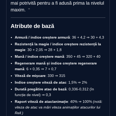
mai potrivită pentru a fi adusă prima la nivelul
maxim.
Atribute de bază
Armură / indice creștere armură
: 36 + 4,2 ⇒ 30 + 4,3
Rezistență la magie / indice creștere rezistență la
magie
: 30 + 2,05 ⇒ 28 + 1,8
Mană / indice creștere mană
: 350 + 45 ⇒ 320 + 40
Regenerare mană și indice creștere regenerare
mană
: 6 + 0,35 ⇒ 7 + 0,7
Viteză de mișcare
: 330 ⇒ 315
Indice creștere viteză de atac
: 1,5% ⇒ 2%
Durată pregătire atac de bază
: 0,336-0,312 (în
funcție de nivel) ⇒ 0,3
Raport viteză de atac/animație
: 40% ⇒ 100%
(notă:
viteza de atac va mări viteza animațiilor atacurilor lui
Rell.)