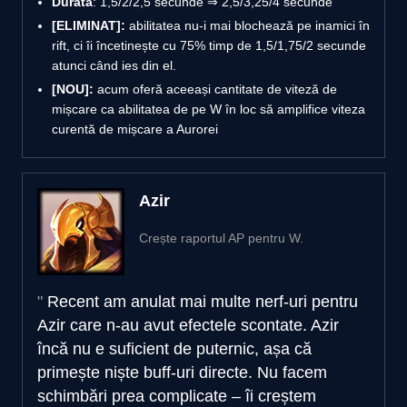
Durată
: 1,5/2/2,5 secunde ⇒ 2,5/3,25/4 secunde
[ELIMINAT]:
abilitatea nu-i mai blochează pe inamici în
rift, ci îi încetinește cu 75% timp de 1,5/1,75/2 secunde
atunci când ies din el.
[NOU]:
acum oferă aceeași cantitate de viteză de
mișcare ca abilitatea de pe W în loc să amplifice viteza
curentă de mișcare a Aurorei
Azir
Crește raportul AP pentru W.
Recent am anulat mai multe nerf-uri pentru
Azir care n-au avut efectele scontate. Azir
încă nu e suficient de puternic, așa că
primește niște buff-uri directe. Nu facem
schimbări prea complicate – îi creștem