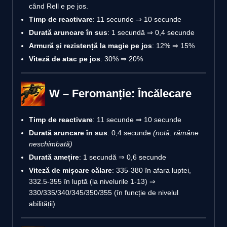
când Rell e pe jos.
Timp de reactivare
: 11 secunde ⇒ 10 secunde
Durată aruncare în sus
: 1 secundă ⇒ 0,4 secunde
Armură și rezistență la magie pe jos
: 12% ⇒ 15%
Viteză de atac pe jos
: 30% ⇒ 20%
W – Feromanție: Încălecare
Timp de reactivare
: 11 secunde ⇒ 10 secunde
Durată aruncare în sus
: 0,4 secunde
(notă: rămâne
neschimbată)
Durată amețire
: 1 secundă ⇒ 0,6 secunde
Viteză de mișcare călare
: 335-380 în afara luptei,
332.5-355 în luptă (la nivelurile 1-13) ⇒
330/335/340/345/350/355 (în funcție de nivelul
abilității)