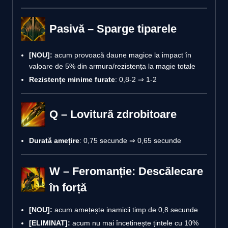
Pasivă – Sparge tiparele
[NOU]:
acum provoacă daune magice la impact în
valoare de 5% din armura/rezistența la magie totale
Rezistențe minime furate
: 0,8-2 ⇒ 1-2
Q – Lovitură zdrobitoare
Durată amețire
: 0,75 secunde ⇒ 0,65 secunde
W – Feromanție: Descălecare
în forță
[NOU]:
acum amețește inamicii timp de 0,8 secunde
[ELIMINAT]:
acum nu mai încetinește țintele cu 10%