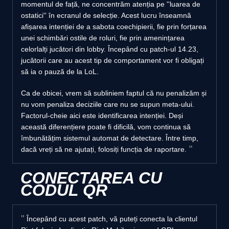
momentul de față, ne concentrăm atenția pe ''luarea de
ostatici'' în ecranul de selecție. Acest lucru înseamnă
afișarea intenției de a sabota coechipierii, fie prin forțarea
unei schimbări ostile de roluri, fie prin amenințarea
celorlalți jucători din lobby. Începând cu patch-ul 14.23,
jucătorii care au acest tip de comportament vor fi obligați
să ia o pauză de la LoL.
Ca de obicei, vrem să subliniem faptul că nu penalizăm și
nu vom penaliza deciziile care nu se supun meta-ului.
Factorul-cheie aici este identificarea intenției. Deși
această diferențiere poate fi dificilă, vom continua să
îmbunătățim sistemul automat de detectare. Între timp,
dacă vreți să ne ajutați, folosiți funcția de raportare.
CONECTAREA CU
CODUL QR
Începând cu acest patch, vă puteți conecta la clientul