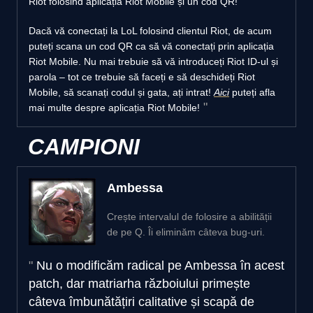
Riot folosind aplicația Riot Mobile și un cod QR!
Dacă vă conectați la LoL folosind clientul Riot, de acum
puteți scana un cod QR ca să vă conectați prin aplicația
Riot Mobile. Nu mai trebuie să vă introduceți Riot ID-ul și
parola – tot ce trebuie să faceți e să deschideți Riot
Mobile, să scanați codul și gata, ați intrat!
Aici
puteți afla
mai multe despre aplicația Riot Mobile!
CAMPIONI
Ambessa
Crește intervalul de folosire a abilității
de pe Q. Îi eliminăm câteva bug-uri.
Nu o modificăm radical pe Ambessa în acest
patch, dar matriarha războiului primește
câteva îmbunătățiri calitative și scapă de