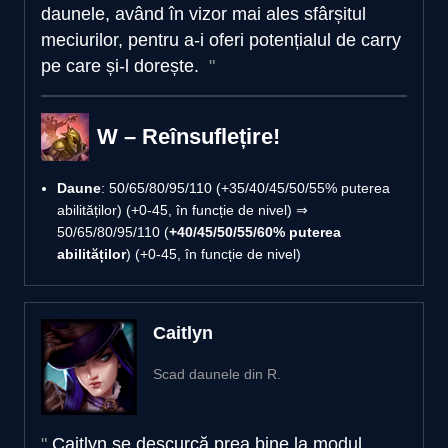
daunele, având în vizor mai ales sfârșitul
meciurilor, pentru a-i oferi potențialul de carry
pe care și-l dorește.
W – Reînsuflețire!
Daune
: 50/65/80/95/110 (+35/40/45/50/55% puterea
abilităților) (+0-45, în funcție de nivel) ⇒
50/65/80/95/110 (
+40/45/50/55/60% puterea
abilităților
) (+0-45, în funcție de nivel)
Caitlyn
Scad daunele din R.
Caitlyn se descurcă prea bine la modul