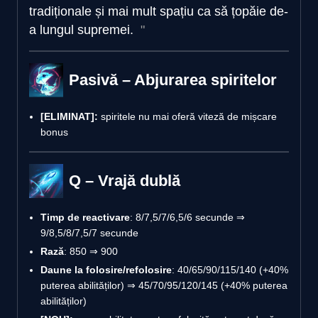
tradiționale și mai mult spațiu ca să țopăie de-
a lungul supremei.
Pasivă – Abjurarea spiritelor
[ELIMINAT]:
spiritele nu mai oferă viteză de mișcare
bonus
Q – Vrajă dublă
Timp de reactivare
: 8/7,5/7/6,5/6 secunde ⇒
9/8,5/8/7,5/7 secunde
Rază
: 850 ⇒ 900
Daune la folosire/refolosire
: 40/65/90/115/140 (+40%
puterea abilităților) ⇒ 45/70/95/120/145 (+40% puterea
abilităților)