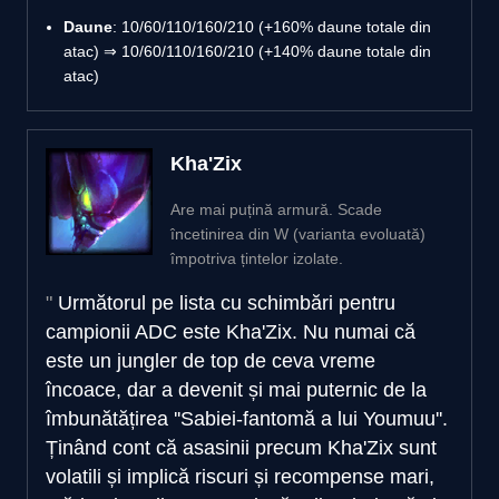
Daune
: 10/60/110/160/210 (+160% daune totale din
atac) ⇒ 10/60/110/160/210 (+140% daune totale din
atac)
Kha'Zix
Are mai puțină armură. Scade
încetinirea din W (varianta evoluată)
împotriva țintelor izolate.
Următorul pe lista cu schimbări pentru
campionii ADC este Kha'Zix. Nu numai că
este un jungler de top de ceva vreme
încoace, dar a devenit și mai puternic de la
îmbunătățirea ''Sabiei-fantomă a lui Youmuu''.
Ținând cont că asasinii precum Kha'Zix sunt
volatili și implică riscuri și recompense mari,