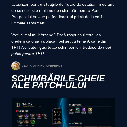
actualizări pentru situațiile de ''luare de ostatici'' în ecranul
de selecție și o mulțime de schimbări pentru Podul
Progresului bazate pe feedback-ul primit de la voi în
ultimele săptămâni.
Vreți și mai mult Arcane? Dacă răspunsul este ''da'',
credem că o să vă placă noul set cu tema Arcane din
TFT!
Aici
puteți găsi toate schimbările introduse de
noul
patch pentru TFT!
LILU ''RIOT RIRU'' CABREROS
SCHIMBĂRILE-CHEIE
ALE PATCH-ULUI