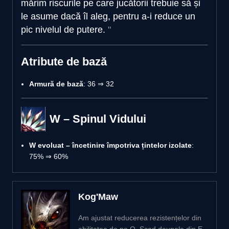
mărim riscurile pe care jucătorii trebuie să și
le asume dacă îl aleg, pentru a-i reduce un
pic nivelul de putere.
Atribute de bază
Armură de bază
: 36 ⇒ 32
W – Spinul Vidului
W evoluat – încetinire împotriva țintelor izolate
:
75% ⇒ 60%
Kog'Maw
Am ajustat reducerea rezistențelor din
abilitatea de pe Q. Scad daunele din E.