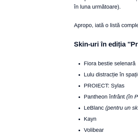
în luna următoare).
Apropo, iată o listă comple
Skin-uri în ediția ''
Fiora bestie selenară
Lulu distracție în spaț
PROIECT: Sylas
Pantheon înfrânt
(în 
LeBlanc
(pentru un sk
Kayn
Volibear