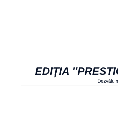
EDIȚIA ''PREST
Dezvăluim 