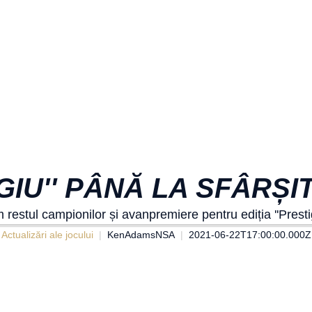
IGIU'' PÂNĂ LA SFÂRȘI
restul campionilor și avanpremiere pentru ediția ''Presti
Actualizări ale jocului
KenAdamsNSA
2021-06-22T17:00:00.000Z