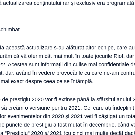
 actualizarea conținutului rar și exclusiv era programată 
 schimbat.
 la această actualizare s-au alăturat altor echipe, care au
urăm că vă oferim cât mai mult în toate jocurile Riot, d
. Acestea sunt informații din culise mai confidențiale de
t, dar, având în vedere provocările cu care ne-am confru
t mai exact despre ceea ce se întâmplă.
de prestigiu 2020 vor fi extinse până la sfârșitul anului 2
să creăm o versiune pentru 2021. Cei care ați îndeplinit 
lor evenimentelor din 2020 și 2021 veți fi câștigat un to
 de puncte de prestigiu a fost mutat în decembrie, când v
a ''Prestigiu'' 2020
și
2021 (cu cinci mai multe decât dac