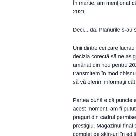
În martie, am menționat că
2021.
Deci... da. Planurile s-au
Unii dintre cei care lucrau
decizia corectă să ne asig
amânat din nou pentru 2022
transmitem în mod obișnui
să vă oferim informații câ
Partea bună e că punctele 
acest moment, am fi putut 
praguri din cadrul permise
prestigiu. Magazinul final
complet de skin-uri în ediți