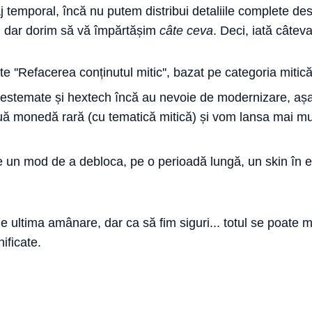
j temporal, încă nu putem distribui detaliile complete de
iv, dar dorim să vă împărtășim
câte ceva
. Deci, iată câteva
e ''Refacerea conținutul mitic'', bazat pe categoria mitică 
 nestemate și hextech încă au nevoie de modernizare, a
uă monedă rară (cu tematică mitică) și vom lansa mai mul
 un mod de a debloca, pe o perioadă lungă, un skin în ediț
 ultima amânare, dar ca să fim siguri... totul se poate mo
ificate.