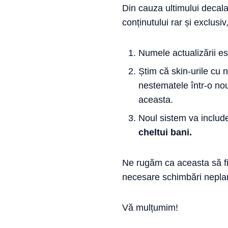
Din cauza ultimului decala
conținutului rar și exclus
Numele actualizării est
Știm că skin-urile cu
nestematele într-o no
aceasta.
Noul sistem va include
cheltui bani.
Ne rugăm ca aceasta să fie
necesare schimbări neplan
Vă mulțumim!