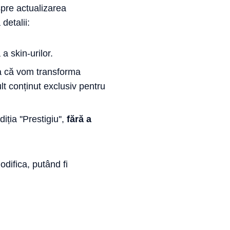
spre actualizarea
 detalii:
a skin-urilor.
șa că vom transforma
t conținut exclusiv pentru
ia ''Prestigiu'',
fără a
difica, putând fi