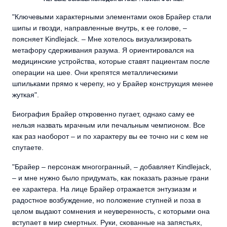
"Ключевыми характерными элементами оков Брайер стали
шипы и гвозди, направленные внутрь, к ее голове, –
поясняет Kindlejack. – Мне хотелось визуализировать
метафору сдерживания разума. Я ориентировался на
медицинские устройства, которые ставят пациентам после
операции на шее. Они крепятся металлическими
шпильками прямо к черепу, но у Брайер конструкция менее
жуткая".
Биография Брайер откровенно пугает, однако саму ее
нельзя назвать мрачным или печальным чемпионом. Все
как раз наоборот – и по характеру вы ее точно ни с кем не
спутаете.
"Брайер – персонаж многогранный, – добавляет Kindlejack,
– и мне нужно было придумать, как показать разные грани
ее характера. На лице Брайер отражается энтузиазм и
радостное возбуждение, но положение ступней и поза в
целом выдают сомнения и неуверенность, с которыми она
вступает в мир смертных. Руки, скованные на запястьях,