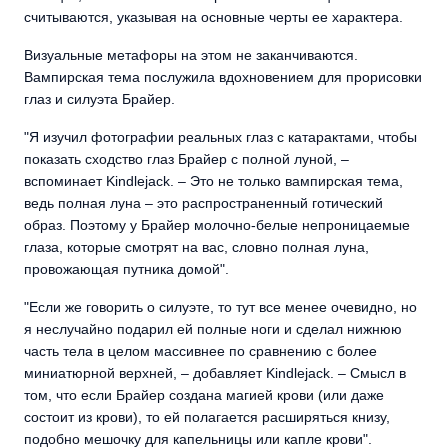
считываются, указывая на основные черты ее характера.
Визуальные метафоры на этом не заканчиваются.
Вампирская тема послужила вдохновением для прорисовки
глаз и силуэта Брайер.
"Я изучил фотографии реальных глаз с катарактами, чтобы
показать сходство глаз Брайер с полной луной, –
вспоминает Kindlejack. – Это не только вампирская тема,
ведь полная луна – это распространенный готический
образ. Поэтому у Брайер молочно-белые непроницаемые
глаза, которые смотрят на вас, словно полная луна,
провожающая путника домой".
"Если же говорить о силуэте, то тут все менее очевидно, но
я неслучайно подарил ей полные ноги и сделал нижнюю
часть тела в целом массивнее по сравнению с более
миниатюрной верхней, – добавляет Kindlejack. – Смысл в
том, что если Брайер создана магией крови (или даже
состоит из крови), то ей полагается расширяться книзу,
подобно мешочку для капельницы или капле крови".