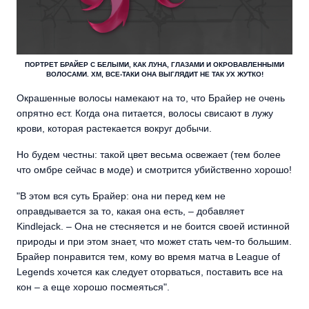
ПОРТРЕТ БРАЙЕР С БЕЛЫМИ, КАК ЛУНА, ГЛАЗАМИ И ОКРОВАВЛЕННЫМИ
ВОЛОСАМИ. ХМ, ВСЕ-ТАКИ ОНА ВЫГЛЯДИТ НЕ ТАК УХ ЖУТКО!
Окрашенные волосы намекают на то, что Брайер не очень
опрятно ест. Когда она питается, волосы свисают в лужу
крови, которая растекается вокруг добычи.
Но будем честны: такой цвет весьма освежает (тем более
что омбре сейчас в моде) и смотрится убийственно хорошо!
"В этом вся суть Брайер: она ни перед кем не
оправдывается за то, какая она есть, – добавляет
Kindlejack. – Она не стесняется и не боится своей истинной
природы и при этом знает, что может стать чем-то большим.
Брайер понравится тем, кому во время матча в League of
Legends хочется как следует оторваться, поставить все на
кон – а еще хорошо посмеяться".