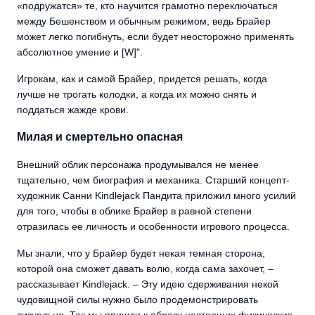
«подружатся» те, кто научится грамотно переключаться
между Бешенством и обычным режимом, ведь Брайер
может легко погибнуть, если будет неосторожно применять
абсолютное умение и [W]".
Игрокам, как и самой Брайер, придется решать, когда
лучше не трогать колодки, а когда их можно снять и
поддаться жажде крови.
Милая и смертельно опасная
Внешний облик персонажа продумывался не менее
тщательно, чем биография и механика. Старший концепт-
художник Санни Kindlejack Пандита приложил много усилий
для того, чтобы в облике Брайер в равной степени
отразилась ее личность и особенности игрового процесса.
Мы знали, что у Брайер будет некая темная сторона,
которой она сможет давать волю, когда сама захочет, –
рассказывает Kindlejack. – Эту идею сдерживания некой
чудовищной силы нужно было продемонстрировать
визуально. Так мы пришли к образу настоящих физических