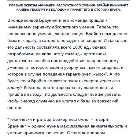
ПЕРВЫЕ ЭСКИЗЫ АНИМАЦИИ АБСОЛЮТНОГО УМЕНИЯ: БРАЙАР ВЫНИМАЕТ
КАМЕНЬ-ГЕМОЛИТ ИЗ КОЛОДОК И ПИНАЕТ ЕГО В СТОРОНУ ВРАГА.
В конце концов Браунинг и его команда пришли к
нынешнему варианту абсолютного умения. Теперь это
направленное умение, заставляющее Брайер немедленно
бежать к врагу, в которого попадает ее снаряд. Изначально
его дальность составляла всего 1000 ед., однако
разработчики решили, что у команды противника
достаточно способов противодействия направленному
умению, от которого можно увернуться, как от снаряда, и
которое в случае попадания гарантирует "нырок". А что
будет, если Брайер сможет запускать снаряд
через всю
карту
? Команда протестировала эту возможность и
пришла к выводу, что дальность следует все же урезать,
чтобы снаряд случайно не улетал с базы во вражеский
фонтан.
"Технически играть за Брайер несложно, – говорит
Браунинг, – однако нужна максимальная внимательность и
умение принимать решения. С этим чемпионом