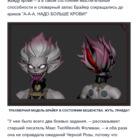
жажду крови – а в таком состоянии мыслительные
способности и словарный запас Брайер сокращались до
криков "А-А-А, НАДО БОЛЬШЕ КРОВИ!"
ТРЕХМЕРНАЯ МОДЕЛЬ БРАЙЕР В СОСТОЯНИИ БЕШЕНСТВА. ЖУТЬ, ПРАВДА?
"У нее было всего два боевых задания, – рассказывает
старший писатель Макс TwoWeevils Фолкман, – и оба раза
она не оправдала ожиданий Черной Розы, потому что