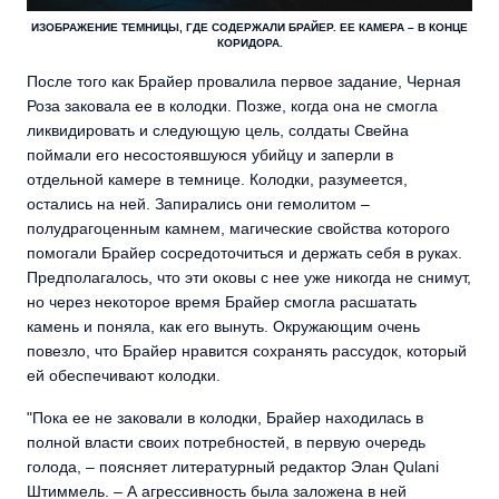
ИЗОБРАЖЕНИЕ ТЕМНИЦЫ, ГДЕ СОДЕРЖАЛИ БРАЙЕР. ЕЕ КАМЕРА – В КОНЦЕ
КОРИДОРА.
После того как Брайер провалила первое задание, Черная
Роза заковала ее в колодки. Позже, когда она не смогла
ликвидировать и следующую цель, солдаты Свейна
поймали его несостоявшуюся убийцу и заперли в
отдельной камере в темнице. Колодки, разумеется,
остались на ней. Запирались они гемолитом –
полудрагоценным камнем, магические свойства которого
помогали Брайер сосредоточиться и держать себя в руках.
Предполагалось, что эти оковы с нее уже никогда не снимут,
но через некоторое время Брайер смогла расшатать
камень и поняла, как его вынуть. Окружающим очень
повезло, что Брайер нравится сохранять рассудок, который
ей обеспечивают колодки.
"Пока ее не заковали в колодки, Брайер находилась в
полной власти своих потребностей, в первую очередь
голода, – поясняет литературный редактор Элан Qulani
Штиммель. – А агрессивность была заложена в ней