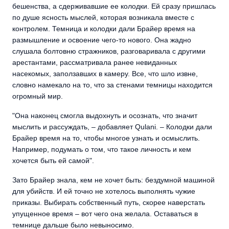
бешенства, а сдерживавшие ее колодки. Ей сразу пришлась
по душе ясность мыслей, которая возникала вместе с
контролем. Темница и колодки дали Брайер время на
размышление и освоение чего-то нового. Она жадно
слушала болтовню стражников, разговаривала с другими
арестантами, рассматривала ранее невиданных
насекомых, заползавших в камеру. Все, что шло извне,
словно намекало на то, что за стенами темницы находится
огромный мир.
"Она наконец смогла выдохнуть и осознать, что значит
мыслить и рассуждать, – добавляет Qulani. – Колодки дали
Брайер время на то, чтобы многое узнать и осмыслить.
Например, подумать о том, что такое личность и кем
хочется быть ей самой".
Зато Брайер знала, кем не хочет быть: бездумной машиной
для убийств. И ей точно не хотелось выполнять чужие
приказы. Выбирать собственный путь, скорее наверстать
упущенное время – вот чего она желала. Оставаться в
темнице дальше было невыносимо.