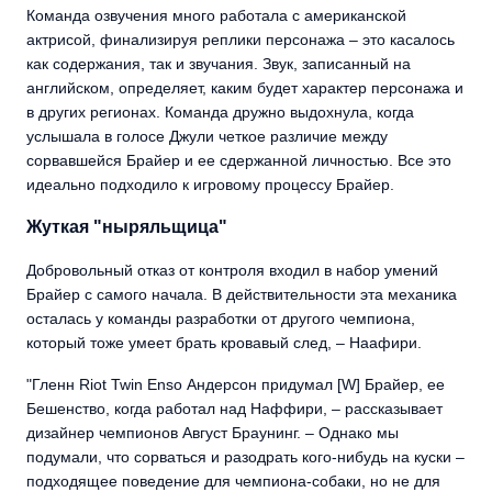
Команда озвучения много работала с американской
актрисой, финализируя реплики персонажа – это касалось
как содержания, так и звучания. Звук, записанный на
английском, определяет, каким будет характер персонажа и
в других регионах. Команда дружно выдохнула, когда
услышала в голосе Джули четкое различие между
сорвавшейся Брайер и ее сдержанной личностью. Все это
идеально подходило к игровому процессу Брайер.
Жуткая "ныряльщица"
Добровольный отказ от контроля входил в набор умений
Брайер с самого начала. В действительности эта механика
осталась у команды разработки от другого чемпиона,
который тоже умеет брать кровавый след, – Наафири.
"Гленн Riot Twin Enso Андерсон придумал [W] Брайер, ее
Бешенство, когда работал над Наффири, – рассказывает
дизайнер чемпионов Август Браунинг. – Однако мы
подумали, что сорваться и разодрать кого-нибудь на куски –
подходящее поведение для чемпиона-собаки, но не для