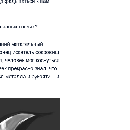
одкрадываться к вам
есчаных гончих?
евний метательный
конец искатель сокровищ
, человек мог коснуться
ек прекрасно знал, что
ся металла и рукояти – и