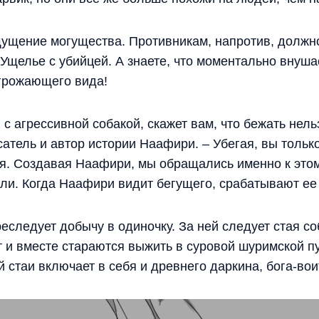
щущение могущества. Противникам, напротив, должн
 Ущелье с убийцей. А знаете, что моментально внуша
грожающего вида!
 с агрессивной собакой, скажет вам, что бежать нел
атель и автор истории Наафири. – Убегая, вы только
ия. Создавая Наафири, мы обращались именно к эт
али. Когда Наафири видит бегущего, срабатывают ее
еследует добычу в одиночку. За ней следует стая со
т и вместе стараются выжить в суровой шуримской п
 стаи включает в себя и древнего даркина, бога-вои