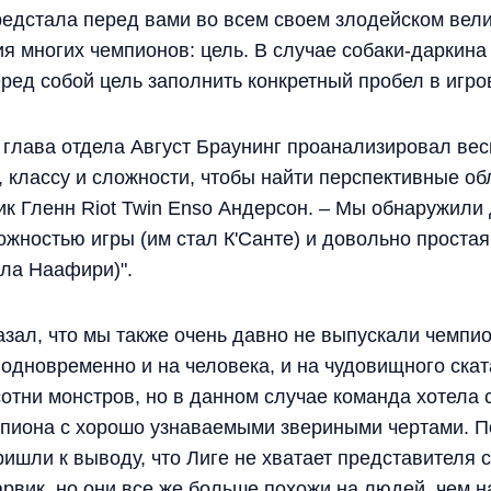
дстала перед вами во всем своем злодейском вели
ия многих чемпионов: цель. В случае собаки-даркин
ред собой цель заполнить конкретный пробел в игро
 глава отдела Август Браунинг проанализировал вес
 классу и сложности, чтобы найти перспективные об
ик Гленн Riot Twin Enso Андерсон. – Мы обнаружили
ложностью игры (им стал К'Санте) и довольно проста
ала Наафири)".
зал, что мы также очень давно не выпускали чемпи
 одновременно и на человека, и на чудовищного скат
сотни монстров, но в данном случае команда хотела 
пиона с хорошо узнаваемыми звериными чертами. П
ишли к выводу, что Лиге не хватает представителя 
арвик, но они все же больше похожи на людей, чем н