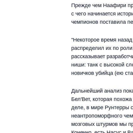
Прежде чем Наафири пре
с чего начинается истор
чемпионов поставила пе
"Некоторое время назад
распределил их по роли,
рассказывает разработч
ниши: танк с высокой с
новичков убийца (ею ст
Дальнейший анализ пока
Бел'Вет, которая похожа
деле, в мире Рунтерры 
неантропоморфного чем
мозговых штурмов мы пр
Конечно, есть Насус и В