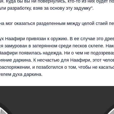
. Куда бы вы ни повернулись, кто-то из них будет п
ли разработку, взяв за основу эту задумку".
ина мог оказаться разделенным между целой стаей п
дух Наафири привязан к оружию. В ее случае это др
ся замурован в затерянном среди песков склепе. На
 Наафири появилась надежда. Ни о чем не подозревая
ияние даркина. К несчастью для Наафири, этот челов
распоряжении, и позаботился о том, чтобы не касать
телем духа даркина.