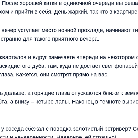
… После хорошей катки в одиночной очереди вы реша
м и прийти в себя. День жаркий, так что в квартире
 вечер уступает место ночной прохладе, начинают ти
о странно для такого приятного вечера.
кварталов и вдруг замечаете впереди на некотором о
раскидистого дуба, там, куда не достает свет фонаре
лаза. Кажется, они смотрят прямо на вас.
ь дальше, а горящие глаза опускаются ближе к земл
бта, а внизу – четыре лапы. Наконец в темноте выр
 у соседа сбежал с поводка золотистый ретривер? С
ости и неуверенности. Наверное, ей страшно!