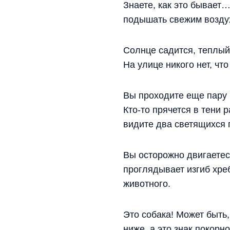
Знаете, как это бывает
подышать свежим воздухо
Солнце садится, теплый
На улице никого нет, чт
Вы проходите еще пару 
Кто-то прячется в тени 
видите два светящихся г
Вы осторожно двигаетес
проглядывает изгиб хре
животного.
Это собака! Может быть,
ниже, а это знак покорн