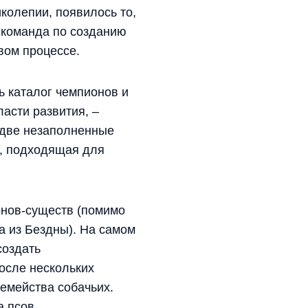
колепии, появилось то,
а команда по созданию
вом процессе.
ь каталог чемпионов и
ласти развития, –
 две незаполненные
я, подходящая для
онов-существ (помимо
а из Бездны). На самом
создать
осле нескольких
семейства собачьих.
а псов.