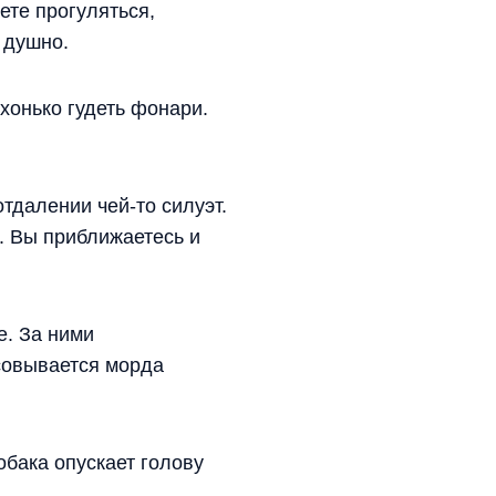
ете прогуляться,
 душно.
хонько гудеть фонари.
тдалении чей-то силуэт.
й. Вы приближаетесь и
е. За ними
исовывается морда
обака опускает голову