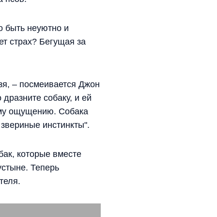
о быть неуютно и
ет страх? Бегущая за
ьзя, – посмеивается Джон
 дразните собаку, и ей
ому ощущению. Собака
 звериные инстинкты".
бак, которые вместе
устыне. Теперь
теля.