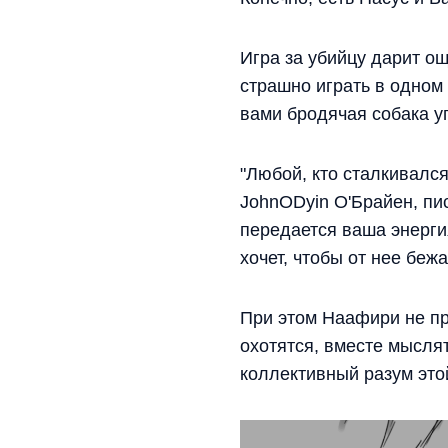
Игра за убийцу дарит о
страшно играть в одном
вами бродячая собака у
"Любой, кто сталкивался
JohnODyin О'Брайен, пис
передается ваша энерг
хочет, чтобы от нее беж
При этом Наафири не пр
охотятся, вместе мысля
коллективный разум этой