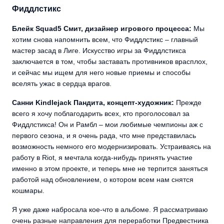
Фиддлстикс
Блейк Squad5 Смит, дизайнер игрового процесса:
Мы
хотим снова напомнить всем, что Фиддлстикс – главный
мастер засад в Лиге. Искусство игры за Фиддлстикса
заключается в том, чтобы заставать противников врасплох,
и сейчас мы ищем для него новые приемы и способы
вселять ужас в сердца врагов.
Санни Kindlejack Пандита, концепт-художник:
Прежде
всего я хочу поблагодарить всех, кто проголосовал за
Фиддлстикса! Он и Рамбл – мои любимые чемпионы аж с
первого сезона, и я очень рада, что мне представилась
возможность немного его модернизировать. Устраиваясь на
работу в Riot, я мечтала когда-нибудь принять участие
именно в этом проекте, и теперь мне не терпится заняться
работой над обновлением, о котором всем нам снятся
кошмары.
Я уже даже набросала кое-что в альбоме. Я рассматриваю
очень разные направления для переработки Предвестника