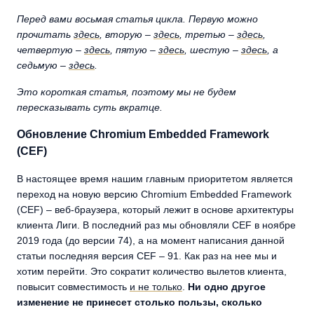
Перед вами восьмая статья цикла. Первую можно
прочитать
здесь
, вторую –
здесь
, третью –
здесь
,
четвертую –
здесь
, пятую –
здесь
, шестую –
здесь
, а
седьмую –
здесь
.
Это короткая статья, поэтому мы не будем
пересказывать суть вкратце.
Обновление Chromium Embedded Framework
(CEF)
В настоящее время нашим главным приоритетом является
переход на новую версию Chromium Embedded Framework
(CEF) – веб-браузера, который лежит в основе архитектуры
клиента Лиги. В последний раз мы обновляли CEF в ноябре
2019 года (до версии 74), а на момент написания данной
статьи последняя версия CEF – 91. Как раз на нее мы и
хотим перейти. Это сократит количество вылетов клиента,
повысит совместимость
и не только
.
Ни одно другое
изменение не принесет столько пользы, сколько