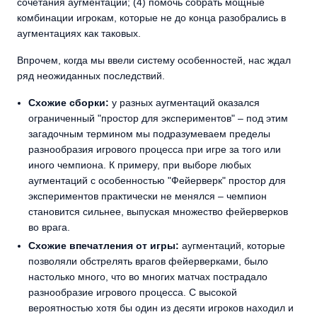
сочетания аугментаций; (4) помочь собрать мощные
комбинации игрокам, которые не до конца разобрались в
аугментациях как таковых.
Впрочем, когда мы ввели систему особенностей, нас ждал
ряд неожиданных последствий.
Схожие сборки:
у разных аугментаций оказался
ограниченный "простор для экспериментов" – под этим
загадочным термином мы подразумеваем пределы
разнообразия игрового процесса при игре за того или
иного чемпиона. К примеру, при выборе любых
аугментаций с особенностью "Фейерверк" простор для
экспериментов практически не менялся – чемпион
становится сильнее, выпуская множество фейерверков
во врага.
Схожие впечатления от игры:
аугментаций, которые
позволяли обстрелять врагов фейерверками, было
настолько много, что во многих матчах пострадало
разнообразие игрового процесса. С высокой
вероятностью хотя бы один из десяти игроков находил и