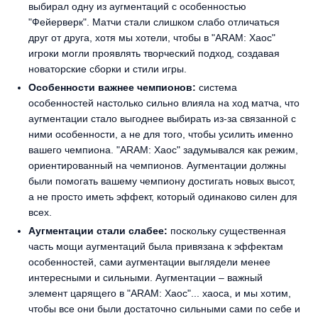
выбирал одну из аугментаций с особенностью
"Фейерверк". Матчи стали слишком слабо отличаться
друг от друга, хотя мы хотели, чтобы в "ARAM: Хаос"
игроки могли проявлять творческий подход, создавая
новаторские сборки и стили игры.
Особенности важнее чемпионов:
система
особенностей настолько сильно влияла на ход матча, что
аугментации стало выгоднее выбирать из-за связанной с
ними особенности, а не для того, чтобы усилить именно
вашего чемпиона. "ARAM: Хаос" задумывался как режим,
ориентированный на чемпионов. Аугментации должны
были помогать вашему чемпиону достигать новых высот,
а не просто иметь эффект, который одинаково силен для
всех.
Аугментации стали слабее:
поскольку существенная
часть мощи аугментаций была привязана к эффектам
особенностей, сами аугментации выглядели менее
интересными и сильными. Аугментации – важный
элемент царящего в "ARAM: Хаос"... хаоса, и мы хотим,
чтобы все они были достаточно сильными сами по себе и