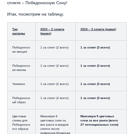
сплите – Победоносную Сону!
Итак, посмотрим на таблицу.
Тип
2023 – 2 сплита
2024 – 3 сплита (новое)
награды
(ранее)
Победоносн
1 за сплит (2 всего)
1 за сплит (3 всего)
ая эмоция
Победоносн
1 за сплит (2 всего)
1 за сплит (3 всего)
ая иконка
Чемпион
1 за сплит (2 всего)
1 за сплит (3 всего)
Победоносн
1 за сплит (2 всего)
1 за сплит (3 всего)
ый образ
Цветовые
Максимум 9
Максимум 9 цветовых
схемы для
цветовых схем за
схем за все ранги (всего
Победоносн
все ранги в каждом
27 потенциальных схем)
ого образа
сплите после
появления Изумруда