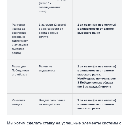
(всего 17
потенциальных
схем)
Ранговая
1 за сплит (2 всего)
1 за сезон (за все сплиты)
иконка за
в зависимости от
в зависимости от самого
окончание
ранга в конце
высокого ранга
сезона
(в
сплита
зависимост
и от самого
высокого
ранга
)
Рамка для
Ранее не
1 за сезон (за все сплиты)
Победоносн
выдавалась
в зависимости от самого
ого образа
высокого ранга.
Необходимо получить все
3 Победоносных образа
(по 1 за каждый сплит).
Ранговая
Выдавалась ранее
1 за сезон (за все сплиты)
эмоция
за каждый сплит
в зависимости от самого
высокого ранга
Мы хотим сделать ставку на успешные элементы системы с