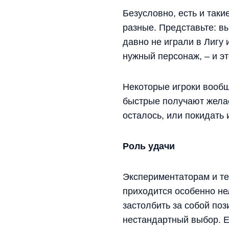
Безусловно, есть и таки
разные. Представьте: вы
давно не играли в Лигу 
нужный персонаж, – и эт
Некоторые игроки вообщ
быстрые получают желае
осталось, или покидать и
Роль удачи
Экспериментаторам и те
приходится особенно не
застолбить за собой поз
нестандартный выбор. Ес