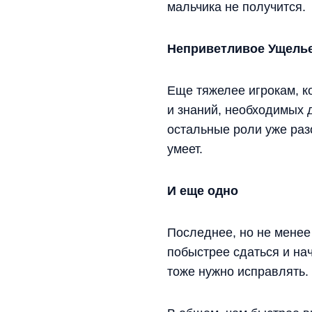
мальчика не получится.
Неприветливое Ущель
Еще тяжелее игрокам, ко
и знаний, необходимых д
остальные роли уже разо
умеет.
И еще одно
Последнее, но не менее 
побыстрее сдаться и на
тоже нужно исправлять.