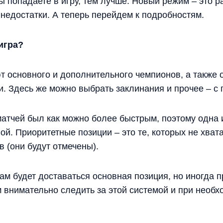
ы попадаете в игру, тем лучше. Новый режим – это 
 недостатки. А теперь перейдем к подробностям.
игра?
т основного и дополнительного чемпионов, а также 
. Здесь же можно выбрать заклинания и прочее – с
матчей был как можно более быстрым, поэтому одна 
й. Приоритетные позиции – это те, которых не хват
 (они будут отмечены).
м будет доставаться основная позиция, но иногда п
 внимательно следить за этой системой и при необх