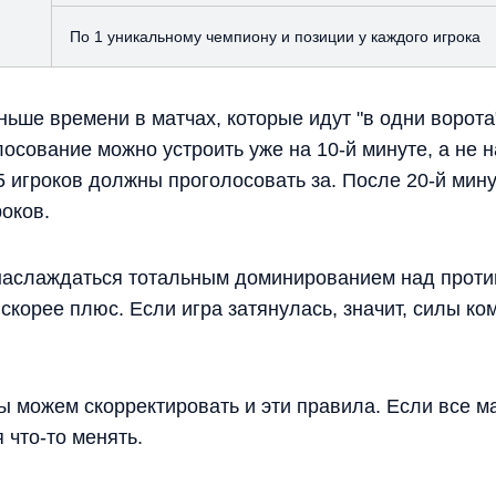
По 1 уникальному чемпиону и позиции у каждого игрока
ьше времени в матчах, которые идут "в одни ворота
осование можно устроить уже на 10-й минуте, а не н
 5 игроков должны проголосовать за. После 20-й мин
роков.
наслаждаться тотальным доминированием над проти
скорее плюс. Если игра затянулась, значит, силы к
ы можем скорректировать и эти правила. Если все м
 что-то менять.