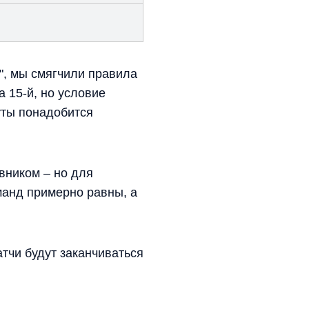
", мы смягчили правила
а 15-й, но условие
уты понадобится
вником – но для
оманд примерно равны, а
атчи будут заканчиваться