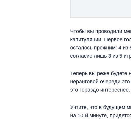
Чтобы вы проводили мен
капитуляции. Первое гол
осталось прежним: 4 из
согласие лишь 3 из 5 иг
Теперь вы реже будете 
неранговой очереди это 
это гораздо интереснее.
Учтите, что в будущем м
на 10-й минуте, придется