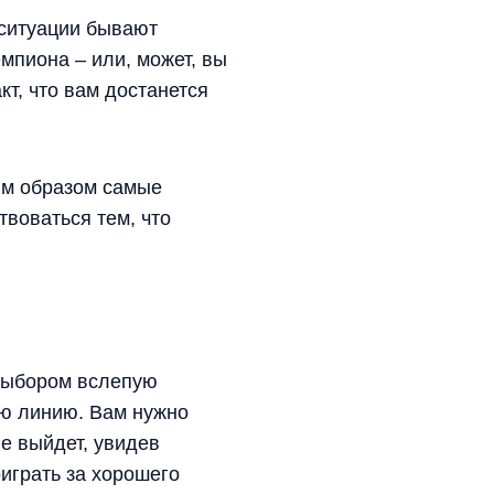
о ситуации бывают
мпиона – или, может, вы
кт, что вам достанется
им образом самые
воваться тем, что
 выбором вслепую
юю линию. Вам нужно
не выйдет, увидев
оиграть за хорошего