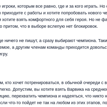
е игроки, которым все равно, где и за кого играть. Н
 приходите с работы и хотите попробовать нового че
и хотите взять комфортного для себя героя. Но не фа
о притом, что в выборе вслепую нет блокировок.
е ничего не пишут, а сразу выбирают чемпиона. Так
мое, а другим членам команды приходится довольст
гру.
м, кто хочет потренироваться, в обычной очереди с
легко. Допустим, вы хотите взять Варвика на средн
ицию, перехватить чемпиона и надеяться, что никто 
ли что-то пойдет не так на любом из этих этапов, п