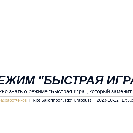
ЕЖИМ "БЫСТРАЯ ИГР
жно знать о режиме "Быстрая игра", который замени
разработчиков
Riot Sailormoon, Riot Crabdust
2023-10-12T17:30