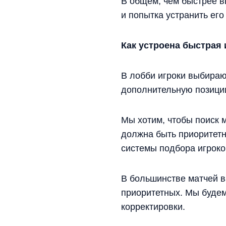
В общем, чем быстрее в
и попытка устранить его
Как устроена быстрая 
В лобби игроки выбираю
дополнительную позиции
Мы хотим, чтобы поиск 
должна быть приоритетно
системы подбора игроков
В большинстве матчей ва
приоритетных. Мы будем
корректировки.