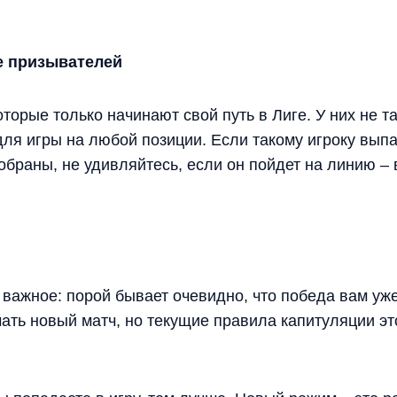
е призывателей
торые только начинают свой путь в Лиге. У них не т
ля игры на любой позиции. Если такому игроку выпа
браны, не удивляйтесь, если он пойдет на линию – в
важное: порой бывает очевидно, что победа вам уже 
чать новый матч, но текущие правила капитуляции эт