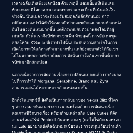
เวลาเฉลี่ยเดิมเพียงเล็กน้อย ด้วยเหตุนี้ แชมเปี้ยนที่เน้นเล่น
ท้ายเกมจะมีโอกาสชนะเกมมากกว่าแชมเปี้ยนที่เน้นเล่นใน
ช่วงต้น นั่นแปลว่าจะต้องปรับสมดุลกันอีกสักหน่อย การ
เปลี่ยนแปลงป่าได้ทำให้เหล่าตัวป่าถอยขยับลงมาตามตำแหน่ง
อื่นในช่วงต้นเกมมากขึ้น แต่ก็กระทบกับตัวป่าพลังโจมตีอยู่
เช่นกัน ดังนั้นเราจึงบัฟพวกเขาเพิ่ม ท้ายสุดนี้ การอัปเดตชุด
สกิลให้กับ K'Sante ที่เราทำไปนั้นประสบความสำเร็จในการ
เปิดโอกาสให้แก้ทางตัวเขามากขึ้น แต่ก็ยังมอบพลังให้กับเขา
ได้ไม่มากพออย่างที่เราต้องการ ดังนั้นเราจึงดันเขาขึ้นด้วยกา
รบัฟเขาอีกสักหน่อย
นอกเหนือจากการติดตามเรื่องการเปลี่ยนแปลงแล้ว เรายังมอง
ไปที่การทำให้ Morgana, Seraphine, Brand และ Zyra
สามารถเล่นได้หลากหลายตำแหน่งมากขึ้น
อีกทั้งในแพตช์นี้ ยังถือเป็นการกลับมาของ Nexus Blitz ที่ใคร
ๆ ต่างรอคอยกันมาอย่างยาวนานพร้อมด้วยการพัฒนาเรื่อง
คุณภาพชีวิตบางเรื่อง พร้อมด้วยเหล่าสกิน Cafe Cuties ที่จัด
จานพร้อมเสิร์ฟ Pentakill กันแบบงาม ๆ (แต่ไม่ใช่กับเธอหรอก
นะ Lulu อย่ามาแย่งคิลฉันหมดเชียวนะ) การหมุนเวียนร้านค้า
Mythic ใหม่ และตบท้ายด้วยการปรับสมดุล ARAM กันอีกสัก