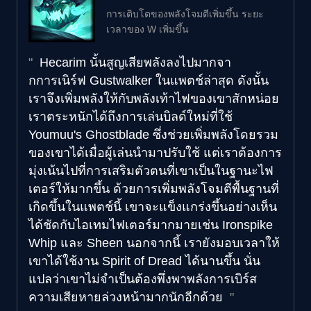
การเติบโตของพลังโจมตีเพิ่มขึ้น ระยะ
เวลาของ W เพิ่มขึ้น
Hecarim นั้นสูญเสียพลังลงไปมากจา
กการเนิร์ฟ Gustwalker ในแพตช์ล่าสุด ดังนั้น
เราจึงเพิ่มพลังให้กับพลังเท้าไฟของเขาสักหน่อย
เราตระหนักได้ถึงการเล่นบิลด์ใหม่ที่ใช้
Youmuu's Ghostblade ซึ่งช่วยเพิ่มพลังโดยรวม
ของเขาได้เมื่อผู้เล่นนำมาปรับใช้ แต่เราต้องการ
มุ่งเน้นไปที่การเสริมตัวตนที่เขาเป็นในฐานะไฟ
เตอร์ให้มากขึ้น ด้วยการเพิ่มพลังโจมตีพื้นฐานที่
เกิดขึ้นในแพตช์นี้ เขาจะแข็งแกร่งขึ้นอย่างเห็น
ได้ชัดกับไอเทมไฟเตอร์มากมายเช่น Ironspike
Whip และ Sheen นอกจากนี้ เรายังมอบเวลาให้
เขาได้ใช้งาน Spirit of Dread ได้นานขึ้น นั่น
แปลว่าเขาไม่จำเป็นต้องพึ่งพาพลังการเบิร์ส
ความเสียหายล่วงหน้ามากนักอีกด้วย