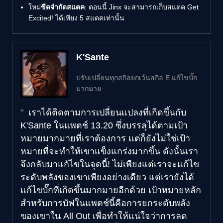
ใหม่
ขีดจำกัดสแตค
: ตอนนี้ Jinx จะสามารถเก็บสแตค Get
Excited! ได้เพียง 5 สแตคเท่านั้น
K'Sante
ปรับเปลี่ยนทุกสกิลยกเว้นสกิล E แก้ไขบั๊ก
มากมาย
เราได้ติดตามการเปลี่ยนแปลงที่เกิดขึ้นกับ
K'Sante ในแพตช์ 13.20 ซึ่งบรรลุได้ตามเป้า
หมายมากมายที่เราต้องการ แต่ก็ยังไม่ใช่เป้า
หมายที่จะทำให้เขาแข็งแกร่งมากขึ้น ดังนั้นเรา
จึงกลับมาแก้ไขในจุดนี้! ไม่เพียงแต่เราจะแก้ไข
ระดับพลังของเขาเพียงอย่างเดียว แต่เรายังได้
แก้ไขบั๊กที่เกิดขึ้นมากมายอีกด้วย เป้าหมายหลัก
สำหรับการบัฟในแพตช์นี้คือการยกระดับพลัง
ของเขาใน All Out เพื่อทำให้แน่ใจว่าการลด