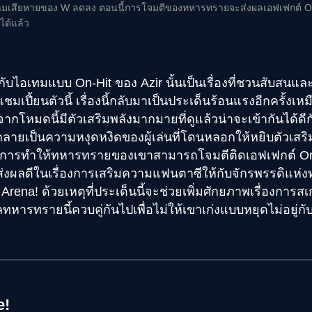
มเสียหายของ W ลดลง ตอนนี้การโจมตีของทหารทรายจะส่งผลเอฟเฟกต์ On
ได้แล้ว
ไอเทมแบบ On-Hit ของ Azir นั้นเป็นเรื่องที่ชวนสับสนและ
นแชมเปี้ยนตัวนี้ เรื่องนี้กลับมาเป็นประเด็นร้อนแรงอีกครั้งเ
งจากโหมดนี้มีตัวเสริมพลังมากมายที่ดูแล้วน่าจะเข้ากันได้ดีกั
ลายเป็นความหงุดหงิดของผู้เล่นที่โดนหลอกให้หยิบตัวเสริ
ึงการทำให้ทหารทรายของเขาสามารถโจมตีติดเอฟเฟกต์ On-
จะส่งผลดีในเรื่องการเสริมความแฟนตาซีให้กับจักรพรรดิแห่งท
rena! ด้วยเหตุที่ประเด็นนี้จะช่วยเพิ่มศักยภาพเรื่องกา
ทหารทรายนี้ควบคู่กันไปเพื่อไม่ให้เขาเก่งแบบหยุดไม่อยู่กับ
e!