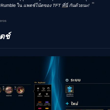
ix Rumble ใน
แพตช์โน้ตของ TFT
ที่นี่
กันด้วยนะ!
reros
ตช์