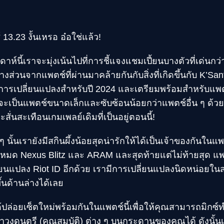
13.23 งั้นเหรอ อ๋อใช่แล้ว!
์นี้เราจะมุ่งเน้นไปที่การชี้แจงแชมเปี้ยนบางตัวที่เด่นกว่
งส่วนจากแพตช์ที่ผ่านมาคล้ายกันกับสิ่งที่เกิดขึ้นกับ K’S
การเปลี่ยนแปลงสำหรับปี 2024 และเตรียมพร้อมสำหรับแพ
นจะเป็นแพตช์ขนาดเล็กและซับซ้อนน้อยกว่าแพตช์อื่น ๆ ด้วยเ
ั่นสะเทือนเกมเพลย์เดิมที่เป็นอยู่ตอนนี้!
 นั้นเรายังมีสกินผึ้งน้อยสุดน่ารักให้ได้เป็นเจ้าของกันในแ
มด Nexus Blitz และ ARAM และสุดท้ายแต่ไม่ท้ายสุด แพตช์
ี่ยนแปลง Riot ID อีกด้วย เรามีการเปลี่ยนแปลงนิดหน่อยในส่
ึ้นด้านล่างได้เลย
ด้ปล่อยเซ็ตใหม่พร้อมกันในแพตช์นี้เพื่อให้คุณสามารถมิก
วงดนตรี (คุณสมบัติ) ต่าง ๆ บนกระดานของคุณได้ ดังนั้นเ