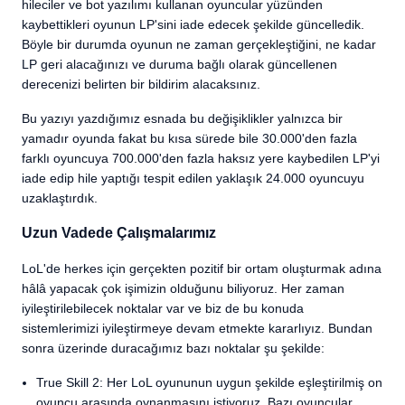
hileciler ve bot yazılımı kullanan oyuncular yüzünden
kaybettikleri oyunun LP'sini iade edecek şekilde güncelledik.
Böyle bir durumda oyunun ne zaman gerçekleştiğini, ne kadar
LP geri alacağınızı ve duruma bağlı olarak güncellenen
derecenizi belirten bir bildirim alacaksınız.
Bu yazıyı yazdığımız esnada bu değişiklikler yalnızca bir
yamadır oyunda fakat bu kısa sürede bile 30.000'den fazla
farklı oyuncuya 700.000'den fazla haksız yere kaybedilen LP'yi
iade edip hile yaptığı tespit edilen yaklaşık 24.000 oyuncuyu
uzaklaştırdık.
Uzun Vadede Çalışmalarımız
LoL'de herkes için gerçekten pozitif bir ortam oluşturmak adına
hâlâ yapacak çok işimizin olduğunu biliyoruz. Her zaman
iyileştirilebilecek noktalar var ve biz de bu konuda
sistemlerimizi iyileştirmeye devam etmekte kararlıyız. Bundan
sonra üzerinde duracağımız bazı noktalar şu şekilde:
True Skill 2: Her LoL oyununun uygun şekilde eşleştirilmiş on
oyuncu arasında oynanmasını istiyoruz. Bazı oyuncular