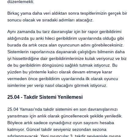
düzenlemekti.
Birkaç yama daha veri aldıktan sonra tespitlerimizin gerçek bir
sonucu olacak ve sıradaki adımları atacağız.
Aynı zamanda bu tarz davranışlar için bir rapor geribildirimi
aldığınızda şu anki hileci geribildirim uyarılarında olduğu gibi
burada da artık ceza alan oyuncunun adını görebileceksiniz.
Sistemlerin raporlarınıza dayanarak çalıştığını bilmenin daha
iyi hissettirdiğine dair geribildirimlerinize kulak veriyoruz ve biz
de bu geribildirim döngüsünü sağlıklı tutmak istiyoruz. Bu
yüzden bu yöntemle kalıcı olarak devam etmeye karar
vermeden önce geribildirim uyarılarında ilk olarak oyuncu
isimlerine yer verip nasıl olacağını görmek istiyoruz.
25.04 - Takdir Sistemi Yenilemesi
25.04 Yaması'nda takdir sistemini en son davranışlarınızı
yansıtması için anlık olarak güncellenecek şekilde yeniledik.
Böylece artık sadece oynadığınız oyun sayısını hesaba
katmıyor. Güncel takdir seviyeniz sezondan sezona
sıfırlanmayacak. Yeni oyuncular 3. takdir seviyesiyle oyuna