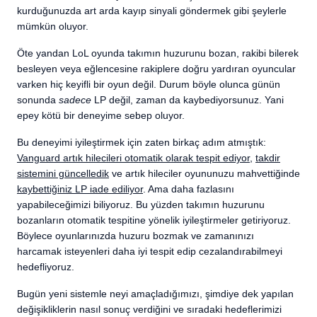
kurduğunuzda art arda kayıp sinyali göndermek gibi şeylerle
mümkün oluyor.
Öte yandan LoL oyunda takımın huzurunu bozan, rakibi bilerek
besleyen veya eğlencesine rakiplere doğru yardıran oyuncular
varken hiç keyifli bir oyun değil. Durum böyle olunca günün
sonunda
sadece
LP değil, zaman da kaybediyorsunuz. Yani
epey kötü bir deneyime sebep oluyor.
Bu deneyimi iyileştirmek için zaten birkaç adım atmıştık:
Vanguard artık hilecileri otomatik olarak tespit ediyor
,
takdir
sistemini güncelledik
ve artık hileciler oyununuzu mahvettiğinde
kaybettiğiniz LP iade ediliyor
. Ama daha fazlasını
yapabileceğimizi biliyoruz. Bu yüzden takımın huzurunu
bozanların otomatik tespitine yönelik iyileştirmeler getiriyoruz.
Böylece oyunlarınızda huzuru bozmak ve zamanınızı
harcamak isteyenleri daha iyi tespit edip cezalandırabilmeyi
hedefliyoruz.
Bugün yeni sistemle neyi amaçladığımızı, şimdiye dek yapılan
değişikliklerin nasıl sonuç verdiğini ve sıradaki hedeflerimizi