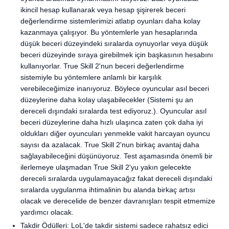
ikincil hesap kullanarak veya hesap şişirerek beceri
değerlendirme sistemlerimizi atlatıp oyunları daha kolay
kazanmaya çalışıyor. Bu yöntemlerle yan hesaplarında
düşük beceri düzeyindeki sıralarda oynuyorlar veya düşük
beceri düzeyinde sıraya girebilmek için başkasının hesabını
kullanıyorlar. True Skill 2'nun beceri değerlendirme
sistemiyle bu yöntemlere anlamlı bir karşılık
verebileceğimize inanıyoruz. Böylece oyuncular asıl beceri
düzeylerine daha kolay ulaşabilecekler (Sistemi şu an
dereceli dışındaki sıralarda test ediyoruz.). Oyuncular asıl
beceri düzeylerine daha hızlı ulaşınca zaten çok daha iyi
oldukları diğer oyuncuları yenmekle vakit harcayan oyuncu
sayısı da azalacak. True Skill 2'nun birkaç avantaj daha
sağlayabileceğini düşünüyoruz. Test aşamasında önemli bir
ilerlemeye ulaşmadan True Skill 2'yu yakın gelecekte
dereceli sıralarda uygulamayacağız fakat dereceli dışındaki
sıralarda uygulanma ihtimalinin bu alanda birkaç artısı
olacak ve derecelide de benzer davranışları tespit etmemize
yardımcı olacak.
Takdir Ödülleri: LoL'de takdir sistemi sadece rahatsız edici