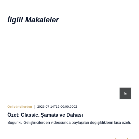
İlgili Makaleler
Geliştiricilerden
2026-07-14T15:00:00.000Z
Geliş
Özet: Classic, Şamata ve Dahası
Gel
Bugünkü Geliştiricilerden videosunda paylaşılan değişikliklerin kısa özeti.
Pabr
ve d