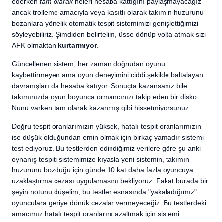
ederken
tam olarak
neleri hesaba kattığını paylaşmayacağız
ancak trolleme amacıyla veya kasıtlı olarak takımın huzurunu
bozanlara yönelik otomatik tespit sistemimizi genişlettiğimizi
söyleyebiliriz. Şimdiden belirtelim, üsse dönüp volta atmak sizi
AFK olmaktan
kurtarmıyor
.
Güncellenen sistem, her zaman doğrudan oyunu
kaybettirmeyen ama oyun deneyimini ciddi şekilde baltalayan
davranışları da hesaba katıyor. Sonuçta kazansanız bile
takımınızda oyun boyunca ormancınızı takip eden bir disko
Nunu varken tam olarak kazanmış gibi hissetmiyorsunuz.
Doğru tespit oranlarımızın yüksek, hatalı tespit oranlarımızın
ise düşük olduğundan emin olmak için birkaç yamadır sistemi
test ediyoruz. Bu testlerden edindiğimiz verilere göre şu anki
oynanış tespiti sistemimize kıyasla yeni sistemin, takımın
huzurunu bozduğu için günde 10 kat daha fazla oyuncuya
uzaklaştırma cezası uygulamasını bekliyoruz. Fakat burada bir
şeyin notunu düşelim, bu testler esnasında "yakaladığımız"
oyunculara geriye dönük cezalar vermeyeceğiz. Bu testlerdeki
amacımız hatalı tespit oranlarını azaltmak için sistemi