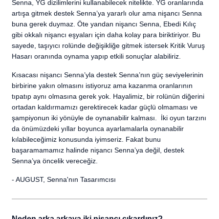
Senna, YG dizilimlerini kullanabilecek nitelikte. YG oranlarında
artışa gitmek destek Senna’ya yararlı olur ama nişancı Senna
buna gerek duymaz. Öte yandan nişancı Senna, Ebedi Kılıç
gibi okkalı nişancı eşyaları için daha kolay para biriktiriyor. Bu
sayede, taşıyıcı rolünde değişikliğe gitmek istersek Kritik Vuruş
Hasarı oranında oynama yapıp etkili sonuçlar alabiliriz.
Kısacası nişancı Senna’yla destek Senna’nın güç seviyelerinin
birbirine yakın olmasını istiyoruz ama kazanma oranlarının
tıpatıp aynı olmasına gerek yok. Hayalimiz, bir rolünün diğerini
ortadan kaldırmamızı gerektirecek kadar güçlü olmaması ve
şampiyonun iki yönüyle de oynanabilir kalması. İki oyun tarzını
da önümüzdeki yıllar boyunca ayarlamalarla oynanabilir
kılabileceğimiz konusunda iyimseriz. Fakat bunu
başaramamamız halinde nişancı Senna’ya değil, destek
Senna’ya öncelik vereceğiz.
- AUGUST, Senna'nın Tasarımcısı
Neden arka arkaya iki nişancı çıkardınız?