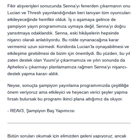
Fikir alışverişleri sonucunda Senna’yı fenerden çıkarmanın onu
Lucian ve Thresh yayınlandığından beri tanıyan tüm oyuncuları
etkileyeceğinde hemfikir olduk. İş o aşamaya gelince de
şampiyon yayın programımıza uymaya değil, Senna’yı doğru
yansıtmaya odaklandık. Senna, eski hikâyelerin hepsinde
nişancı olarak anlatılıyordu. Bu rolde oynanacağına karar
vermemiz uzun sürmedi. Koridorda Lucian’la oynayabilmesi ve
etkileşime girebilmesi de bizim için önemliydi. Bu yüzden, bu yıl
zaten destek olan Yuumi’yi çıkarmamıza ve yılın sonunda da
Aphelios’u çıkarmayı planlamamıza rağmen Senna’yı nişancı-
destek yapma kararı aldık.
Neyse, sonuçta şampiyon yayınlama programımızda çeşitliliğe
önem veriyoruz ama etkileyici ve heyecan verici şeyler yapma
fırsatı bulursak bu programı ikinci plana attığımız da oluyor.
- REAV3, Şampiyon Baş Yapımcısı
Bütün soruları okumak için elimizden geleni yapıyoruz; ancak