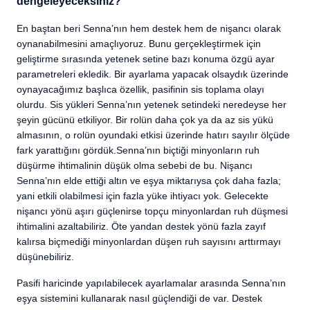
dengeleyeceksiniz?
En baştan beri Senna’nın hem destek hem de nişancı olarak
oynanabilmesini amaçlıyoruz. Bunu gerçekleştirmek için
geliştirme sırasında yetenek setine bazı konuma özgü ayar
parametreleri ekledik. Bir ayarlama yapacak olsaydık üzerinde
oynayacağımız başlıca özellik, pasifinin sis toplama olayı
olurdu. Sis yükleri Senna’nın yetenek setindeki neredeyse her
şeyin gücünü etkiliyor. Bir rolün daha çok ya da az sis yükü
almasının, o rolün oyundaki etkisi üzerinde hatırı sayılır ölçüde
fark yarattığını gördük.Senna’nın biçtiği minyonların ruh
düşürme ihtimalinin düşük olma sebebi de bu. Nişancı
Senna’nın elde ettiği altın ve eşya miktarıysa çok daha fazla;
yani etkili olabilmesi için fazla yüke ihtiyacı yok. Gelecekte
nişancı yönü aşırı güçlenirse topçu minyonlardan ruh düşmesi
ihtimalini azaltabiliriz. Öte yandan destek yönü fazla zayıf
kalırsa biçmediği minyonlardan düşen ruh sayısını arttırmayı
düşünebiliriz.
Pasifi haricinde yapılabilecek ayarlamalar arasında Senna’nın
eşya sistemini kullanarak nasıl güçlendiği de var. Destek