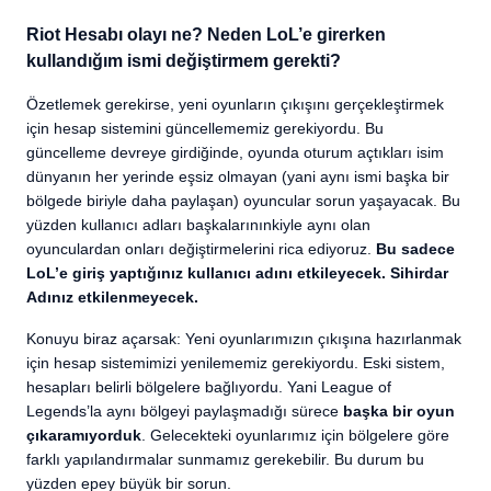
Riot Hesabı olayı ne? Neden LoL’e girerken
kullandığım ismi değiştirmem gerekti?
Özetlemek gerekirse, yeni oyunların çıkışını gerçekleştirmek
için hesap sistemini güncellememiz gerekiyordu. Bu
güncelleme devreye girdiğinde, oyunda oturum açtıkları isim
dünyanın her yerinde eşsiz olmayan (yani aynı ismi başka bir
bölgede biriyle daha paylaşan) oyuncular sorun yaşayacak. Bu
yüzden kullanıcı adları başkalarınınkiyle aynı olan
oyunculardan onları değiştirmelerini rica ediyoruz.
Bu sadece
LoL’e giriş yaptığınız kullanıcı adını etkileyecek. Sihirdar
Adınız etkilenmeyecek.
Konuyu biraz açarsak: Yeni oyunlarımızın çıkışına hazırlanmak
için hesap sistemimizi yenilememiz gerekiyordu. Eski sistem,
hesapları belirli bölgelere bağlıyordu. Yani League of
Legends’la aynı bölgeyi paylaşmadığı sürece
başka bir oyun
çıkaramıyorduk
. Gelecekteki oyunlarımız için bölgelere göre
farklı yapılandırmalar sunmamız gerekebilir. Bu durum bu
yüzden epey büyük bir sorun.