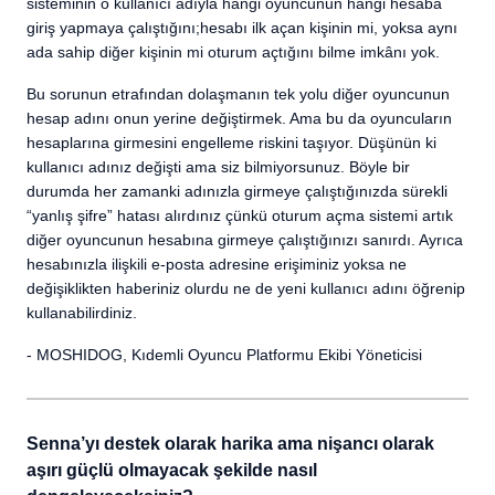
sisteminin o kullanıcı adıyla hangi oyuncunun hangi hesaba
giriş yapmaya çalıştığını;hesabı ilk açan kişinin mi, yoksa aynı
ada sahip diğer kişinin mi oturum açtığını bilme imkânı yok.
Bu sorunun etrafından dolaşmanın tek yolu diğer oyuncunun
hesap adını onun yerine değiştirmek. Ama bu da oyuncuların
hesaplarına girmesini engelleme riskini taşıyor. Düşünün ki
kullanıcı adınız değişti ama siz bilmiyorsunuz. Böyle bir
durumda her zamanki adınızla girmeye çalıştığınızda sürekli
“yanlış şifre” hatası alırdınız çünkü oturum açma sistemi artık
diğer oyuncunun hesabına girmeye çalıştığınızı sanırdı. Ayrıca
hesabınızla ilişkili e-posta adresine erişiminiz yoksa ne
değişiklikten haberiniz olurdu ne de yeni kullanıcı adını öğrenip
kullanabilirdiniz.
- MOSHIDOG, Kıdemli Oyuncu Platformu Ekibi Yöneticisi
Senna’yı destek olarak harika ama nişancı olarak
aşırı güçlü olmayacak şekilde nasıl