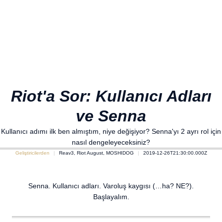
Riot'a Sor: Kullanıcı Adları
ve Senna
Kullanıcı adımı ilk ben almıştım, niye değişiyor? Senna'yı 2 ayrı rol için
nasıl dengeleyeceksiniz?
Geliştiricilerden
Reav3, Riot August, MOSHIDOG
2019-12-26T21:30:00.000Z
Senna. Kullanıcı adları. Varoluş kaygısı (…ha? NE?).
Başlayalım.