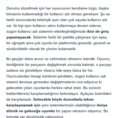
Durumu düzeltmek için her oyuncunun kendisine özgü, başka
kimsenin kullanmadığı bir kullanıcı adı olması gerekiyor. Şu an
farklı sunucularda birbiriyle aynı olan çok sayıda kullanıcı adı
var. İki kişi aynı kullanıcı adını kullanmaya devam ederse,
özgün kullanıcı adı sistemini etkinleştirdiğimizde
ikisi de giriş
yapamayacak
. Sistemin farklı bir şekilde çalışması için epey
bir uğraştık ama çok oyunlu bir platformda güvenilir, güvenli ve
sürdürülebilir olacak bir çözüm bulamadık.
Bu geçişin daha acısız ve zahmetsiz olmasını isterdik. Oyuncu
kimliğinizin bir parçasını değiştirmek zorunda kalmak, o parçayı
sadece siz görebiliyor olsanız bile epey tatsız bir his.
Oyunculardan hesap isimlerini şimdiden, özgün kullanıcı adı
sistemi devreye girmeden değiştirmelerini rica ediyoruz ki
gelecekte çıkan oyunlarda herkes rahat etsin. Bu sürecin
beklentilerinizi karşılamadığının farkındayız. Açıkçası bizimkileri
de karşılamadı.
Gelecekte böyle durumlarla tekrar
karşılaşmamak için
yeni sistemlerimizin olabildiğince
ileriye
dönük ve geleceğe uyumlu
bir yapısı olmasını istiyoruz. Bu
konuda var gücümüzle çalışıyoruz.