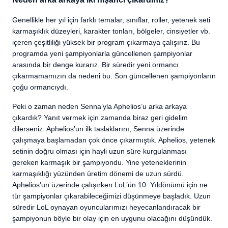
Genellikle her yıl için farklı temalar, sınıflar, roller, yetenek seti
karmaşıklık düzeyleri, karakter tonları, bölgeler, cinsiyetler vb.
içeren çeşitliliği yüksek bir program çıkarmaya çalışırız. Bu
programda yeni şampiyonlarla güncellenen şampiyonlar
arasında bir denge kurarız. Bir süredir yeni ormancı
çıkarmamamızın da nedeni bu. Son güncellenen şampiyonların
çoğu ormancıydı.
Peki o zaman neden Senna’yla Aphelios’u arka arkaya
çıkardık? Yanıt vermek için zamanda biraz geri gidelim
dilerseniz. Aphelios’un ilk taslaklarını, Senna üzerinde
çalışmaya başlamadan çok önce çıkarmıştık. Aphelios, yetenek
setinin doğru olması için hayli uzun süre kurgulanması
gereken karmaşık bir şampiyondu. Yine yeteneklerinin
karmaşıklığı yüzünden üretim dönemi de uzun sürdü.
Aphelios’un üzerinde çalışırken LoL’ün 10. Yıldönümü için ne
tür şampiyonlar çıkarabileceğimizi düşünmeye başladık. Uzun
süredir LoL oynayan oyuncularımızı heyecanlandıracak bir
şampiyonun böyle bir olay için en uygunu olacağını düşündük.