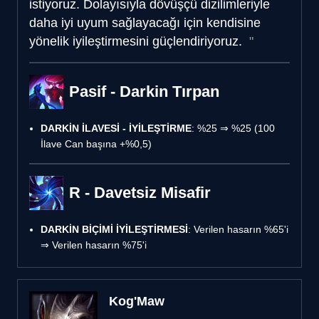
istiyoruz. Dolayısıyla dövüşçü dizilimleriyle
daha iyi uyum sağlayacağı için kendisine
yönelik iyileştirmesini güçlendiriyoruz.
Pasif - Darkin Tırpan
DARKİN İLAVESİ - İYİLEŞTİRME
: %25 ⇒ %25 (100
İlave Can başına +%0,5)
R - Davetsiz Misafir
DARKİN BİÇİMİ İYİLEŞTİRMESİ
: Verilen hasarın %65'i
⇒ Verilen hasarın %75'i
Kog'Maw