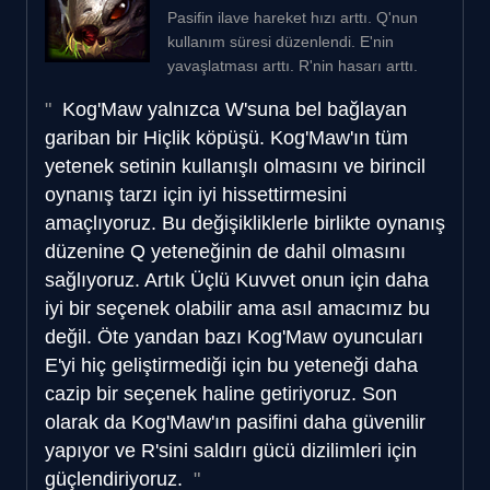
Pasifin ilave hareket hızı arttı. Q'nun
kullanım süresi düzenlendi. E'nin
yavaşlatması arttı. R'nin hasarı arttı.
Kog'Maw yalnızca W'suna bel bağlayan
gariban bir Hiçlik köpüşü. Kog'Maw'ın tüm
yetenek setinin kullanışlı olmasını ve birincil
oynanış tarzı için iyi hissettirmesini
amaçlıyoruz. Bu değişikliklerle birlikte oynanış
düzenine Q yeteneğinin de dahil olmasını
sağlıyoruz. Artık Üçlü Kuvvet onun için daha
iyi bir seçenek olabilir ama asıl amacımız bu
değil. Öte yandan bazı Kog'Maw oyuncuları
E'yi hiç geliştirmediği için bu yeteneği daha
cazip bir seçenek haline getiriyoruz. Son
olarak da Kog'Maw'ın pasifini daha güvenilir
yapıyor ve R'sini saldırı gücü dizilimleri için
güçlendiriyoruz.