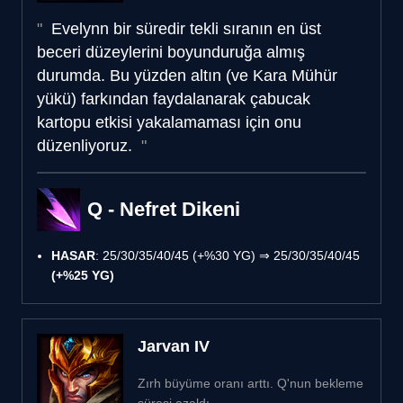
Evelynn bir süredir tekli sıranın en üst
beceri düzeylerini boyunduruğa almış
durumda. Bu yüzden altın (ve Kara Mühür
yükü) farkından faydalanarak çabucak
kartopu etkisi yakalamaması için onu
düzenliyoruz.
Q - Nefret Dikeni
HASAR
: 25/30/35/40/45 (+%30 YG) ⇒ 25/30/35/40/45
(+%25 YG)
Jarvan IV
Zırh büyüme oranı arttı. Q'nun bekleme
süresi azaldı.