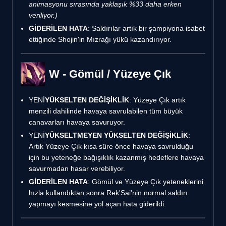
animasyonu sırasında yaklaşık %33 daha erken
veriliyor.)
GİDERİLEN HATA
: Saldırılar artık bir şampiyona isabet
ettiğinde Shojin'in Mızrağı yükü kazandırıyor.
W - Gömül / Yüzeye Çık
YENİ
YÜKSELTEN DEĞİŞİKLİK
: Yüzeye Çık artık
menzili dahilinde havaya savrulabilen tüm büyük
canavarları havaya savuruyor.
YENİ
YÜKSELTMEYEN YÜKSELTEN DEĞİŞİKLİK
:
Artık Yüzeye Çık kısa süre önce havaya savrulduğu
için bu yeteneğe bağışıklık kazanmış hedeflere havaya
savurmadan hasar verebiliyor.
GİDERİLEN HATA
: Gömül ve Yüzeye Çık yeteneklerini
hızla kullandıktan sonra Rek'Sai'nin normal saldırı
yapmayı kesmesine yol açan hata giderildi.