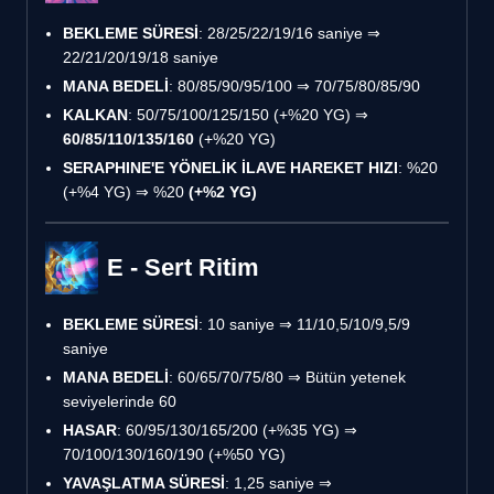
BEKLEME SÜRESİ
: 28/25/22/19/16 saniye ⇒
22/21/20/19/18 saniye
MANA BEDELİ
: 80/85/90/95/100 ⇒ 70/75/80/85/90
KALKAN
: 50/75/100/125/150 (+%20 YG) ⇒
60/85/110/135/160
(+%20 YG)
SERAPHINE'E YÖNELİK İLAVE HAREKET HIZI
: %20
(+%4 YG) ⇒ %20
(+%2 YG)
E - Sert Ritim
BEKLEME SÜRESİ
: 10 saniye ⇒ 11/10,5/10/9,5/9
saniye
MANA BEDELİ
: 60/65/70/75/80 ⇒ Bütün yetenek
seviyelerinde 60
HASAR
: 60/95/130/165/200 (+%35 YG) ⇒
70/100/130/160/190 (+%50 YG)
YAVAŞLATMA SÜRESİ
: 1,25 saniye ⇒