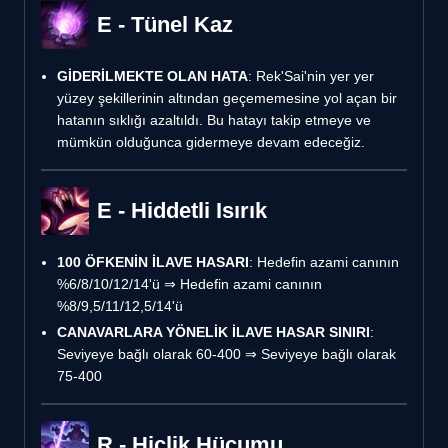
E - Tünel Kaz
GİDERİLMEKTE OLAN HATA
: Rek'Sai'nin yer yer
yüzey şekillerinin altından geçememesine yol açan bir
hatanın sıklığı azaltıldı. Bu hatayı takip etmeye ve
mümkün olduğunca gidermeye devam edeceğiz.
E - Hiddetli Isırık
100 ÖFKENİN İLAVE HASARI
: Hedefin azami canının
%6/8/10/12/14'ü ⇒ Hedefin azami canının
%8/9,5/11/12,5/14'ü
CANAVARLARA YÖNELİK İLAVE HASAR SINIRI
:
Seviyeye bağlı olarak 60-400 ⇒ Seviyeye bağlı olarak
75-400
R - Hiçlik Hücumu