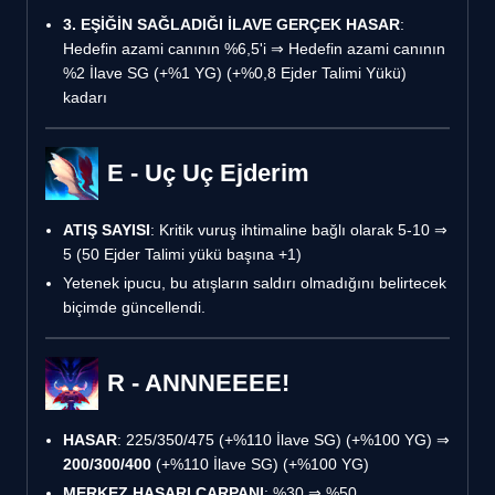
3. EŞİĞİN SAĞLADIĞI İLAVE GERÇEK HASAR
:
Hedefin azami canının %6,5'i ⇒ Hedefin azami canının
%2 İlave SG (+%1 YG) (+%0,8 Ejder Talimi Yükü)
kadarı
E - Uç Uç Ejderim
ATIŞ SAYISI
: Kritik vuruş ihtimaline bağlı olarak 5-10 ⇒
5 (50 Ejder Talimi yükü başına +1)
Yetenek ipucu, bu atışların saldırı olmadığını belirtecek
biçimde güncellendi.
R - ANNNEEEE!
HASAR
: 225/350/475 (+%110 İlave SG) (+%100 YG) ⇒
200/300/400
(+%110 İlave SG) (+%100 YG)
MERKEZ HASARI ÇARPANI
: %30 ⇒ %50