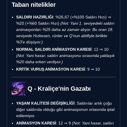
Taban nitelikler
SALDIRI HAZIRLIĞI
: %26,67 (+%100 Saldırı Hızı) ⇒
%20 (+%60 Saldırı Hızı)
(Not: Yani 1. seviyedeki saldırı
animasyonları %25 daha az zaman alıyor. Bu oran 18.
seviyede Hızkesen, rünler ve Q'nun aktifiyle birlikte
%3'e düşüyor.)
NORMAL SALDIRI ANİMASYON KARESİ
: 12 ⇒ 10
(Not: Yani hasar, saldırı animasyonu sırasında yaklaşık
%20 daha erken veriliyor.)
KRİTİK VURUŞ ANİMASYON KARESİ
: 9 ⇒ 10
Q - Kraliçe'nin Gazabı
YAŞAM KALİTESİ DEĞİŞİKLİĞİ
: Saldırılar artık çoğu
diğer saldırıda olduğu gibi animasyonun ortasında iptal
edilemiyor.
ANİMASYON KARESİ
: 12 ⇒ 9
(Not: Yani hasar, saldırı