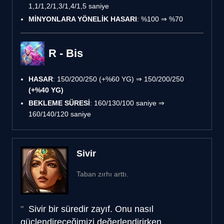
1,1/1,2/1,3/1,4/1,5 saniye
MİNYONLARA YÖNELİK HASARI
: %100 ⇒ %70
R - Bis
HASAR
: 150/200/250 (+%60 YG) ⇒ 150/200/250
(+%40 YG)
BEKLEME SÜRESİ
: 160/130/100 saniye ⇒
160/140/120 saniye
Sivir
Taban zırhı arttı.
Sivir bir süredir zayıf. Onu nasıl
güçlendireceğimizi değerlendirirken