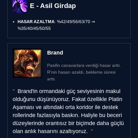
E - Asil Girdap
HASAR AZALTMA
: %42/49/56/63/70 ⇒
%35/40/45/50/55
Brand
Pasifin canavarlara verdiği hasar arttı.
R'nin hasarı azaldı, bekleme süresi
arttı.
Brand'in ormandaki güç seviyesinin makul
olduğunu düşünüyoruz. Fakat özellikle Platin
Aşaması ve altındaki orta koridor ile destek
rollerinde fazlasıyla baskın. Haliyle bu beceri
düzeylerinde orantısız bir biçimde daha güçlü
olan anlık hasarını azaltıyoruz.