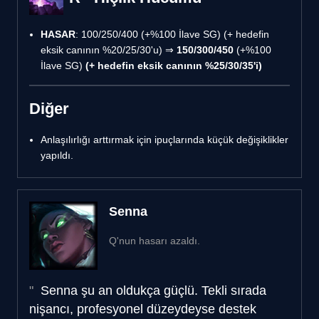
HASAR
: 100/250/400 (+%100 İlave SG) (+ hedefin
eksik canının %20/25/30'u) ⇒
150/300/450
(+%100
İlave SG)
(+ hedefin eksik canının %25/30/35'i)
Diğer
Anlaşılırlığı arttırmak için ipuçlarında küçük değişiklikler
yapıldı.
Senna
Q'nun hasarı azaldı.
Senna şu an oldukça güçlü. Tekli sırada
nişancı, profesyonel düzeydeyse destek