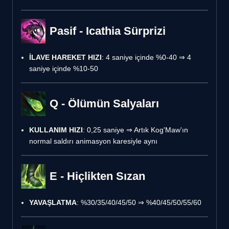
Pasif - Icathia Sürprizi
İLAVE HAREKET HIZI
: 4 saniye içinde %0-40 ⇒ 4
saniye içinde %10-50
Q - Ölümün Salyaları
KULLANIM HIZI
: 0,25 saniye ⇒ Artık Kog'Maw'ın
normal saldırı animasyon karesiyle aynı
E - Hiçlikten Sızan
YAVAŞLATMA
: %30/35/40/45/50 ⇒ %40/45/50/55/60