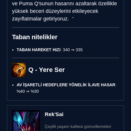
ve Puma Q'sunun hasarını azaltarak özellikle
yüksek beceri düzeylerini etkileyecek
zayıflatmalar getiriyoruz.
Taban nitelikler
TABAN HAREKET HIZI
: 340 ⇒ 335
Q - Yere Ser
AV İŞARETLİ HEDEFLERE YÖNELİK İLAVE HASAR
:
%40 ⇒ %30
Rek'Sai
Çeşitli yaşam kalitesi güncellemeleri