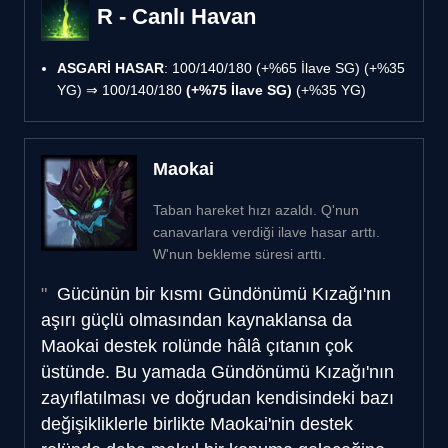
R - Canlı Havan
ASGARİ HASAR
: 100/140/180 (+%65 İlave SG) (+%35
YG) ⇒ 100/140/180
(+%75 İlave SG)
(+%35 YG)
Maokai
Taban hareket hızı azaldı. Q'nun
canavarlara verdiği ilave hasar arttı.
W'nun bekleme süresi arttı.
Gücünün bir kısmı Gündönümü Kızağı'nın
aşırı güçlü olmasından kaynaklansa da
Maokai destek rolünde hâlâ çıtanın çok
üstünde. Bu yamada Gündönümü Kızağı'nın
zayıflatılması ve doğrudan kendisindeki bazı
değişikliklerle birlikte Maokai'nin destek