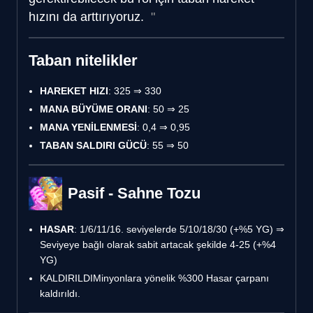
hızını da arttırıyoruz.
Taban nitelikler
HAREKET HIZI
: 325 ⇒ 330
MANA BÜYÜME ORANI
: 50 ⇒ 25
MANA YENİLENMESİ
: 0,4 ⇒ 0,95
TABAN SALDIRI GÜCÜ
: 55 ⇒ 50
Pasif - Sahne Tozu
HASAR
: 1/6/11/16. seviyelerde 5/10/18/30 (+%5 YG) ⇒
Seviyeye bağlı olarak sabit artacak şekilde 4-25 (+%4
YG)
KALDIRILDI
Minyonlara yönelik %300 Hasar çarpanı
kaldırıldı.