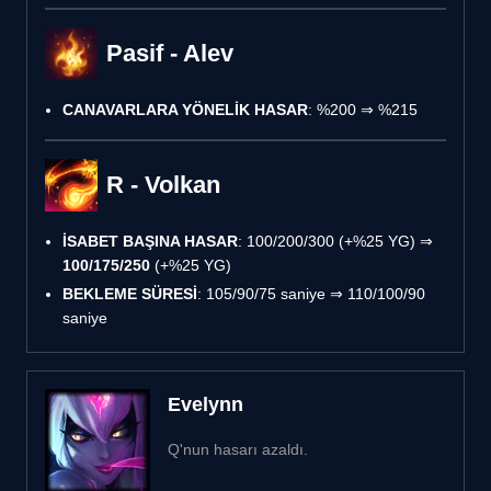
Pasif - Alev
CANAVARLARA YÖNELİK HASAR
: %200 ⇒ %215
R - Volkan
İSABET BAŞINA HASAR
: 100/200/300 (+%25 YG) ⇒
100/175/250
(+%25 YG)
BEKLEME SÜRESİ
: 105/90/75 saniye ⇒ 110/100/90
saniye
Evelynn
Q'nun hasarı azaldı.