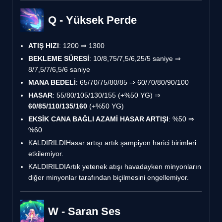
Q - Yüksek Perde
ATIŞ HIZI
: 1200 ⇒ 1300
BEKLEME SÜRESİ
: 10/8,75/7,5/6,25/5 saniye ⇒
8/7,5/7/6,5/6 saniye
MANA BEDELİ
: 65/70/75/80/85 ⇒ 60/70/80/90/100
HASAR
: 55/80/105/130/155 (+%50 YG) ⇒
60/85/110/135/160
(+%50 YG)
EKSİK CANA BAĞLI AZAMİ HASAR ARTIŞI
: %50 ⇒
%60
KALDIRILDI
Hasar artışı artık şampiyon harici birimleri
etkilemiyor.
KALDIRILDI
Artık yetenek atışı havadayken minyonların
diğer minyonlar tarafından biçilmesini engellemiyor.
W - Saran Ses