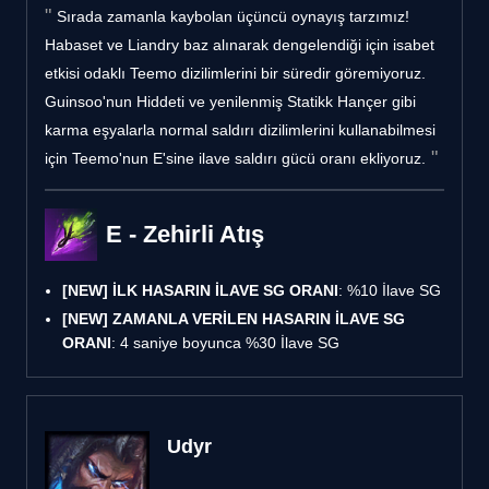
Sırada zamanla kaybolan üçüncü oynayış tarzımız!
Habaset ve Liandry baz alınarak dengelendiği için isabet
etkisi odaklı Teemo dizilimlerini bir süredir göremiyoruz.
Guinsoo'nun Hiddeti ve yenilenmiş Statikk Hançer gibi
karma eşyalarla normal saldırı dizilimlerini kullanabilmesi
için Teemo'nun E'sine ilave saldırı gücü oranı ekliyoruz.
E - Zehirli Atış
[NEW]
İLK HASARIN İLAVE SG ORANI
: %10 İlave SG
[NEW]
ZAMANLA VERİLEN HASARIN İLAVE SG
ORANI
: 4 saniye boyunca %30 İlave SG
Udyr