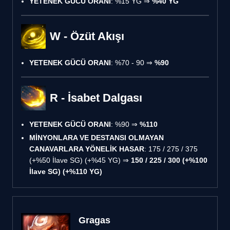
YETENEK GÜCÜ ORANI
: %15 YG ⇒
%40 YG
W - Özüt Akışı
YETENEK GÜCÜ ORANI
: %70 - 90 ⇒
%90
R - İsabet Dalgası
YETENEK GÜCÜ ORANI
: %90 ⇒
%110
MİNYONLARA VE DESTANSI OLMAYAN
CANAVARLARA YÖNELİK HASAR
: 175 / 275 / 375
(+%50 İlave SG) (+%45 YG) ⇒
150 / 225 / 300 (+%100
İlave SG) (+%110 YG)
Gragas