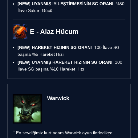
[NEW]
UYANMIŞ İYİLEŞTİRMESİNİN SG ORANI
: %50
İlave Saldırı Gücü
E - Alaz Hücum
[NEW]
HAREKET HIZININ SG ORANI
: 100 İlave SG
başına %5 Hareket Hızı
[NEW]
UYANMIŞ HAREKET HIZININ SG ORANI
: 100
İlave SG başına %10 Hareket Hızı
Warwick
En sevdiğimiz kurt adam Warwick oyun ilerledikçe