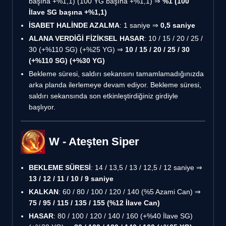
başına +%1,1) (100 YG başına +%1,1) ⇒
%1 (100
İlave SG başına +%1,1)
İSABET HALİNDE AZALMA
: 1 saniye ⇒
0,5 saniye
ALANA VERDİĞİ FİZİKSEL HASAR
: 10 / 15 / 20 / 25 /
30 (+%110 SG) (+%25 YG) ⇒
10 / 15 / 20 / 25 / 30
(+%110 SG) (+%30 YG)
Bekleme süresi, saldırı sekansını tamamlamadığınızda
arka planda ilerlemeye devam ediyor. Bekleme süresi,
saldırı sekansında son etkinleştirdiğiniz girdiyle
başlıyor.
W - Ateşten Siper
BEKLEME SÜRESİ
: 14 / 13,5 / 13 / 12,5 / 12 saniye ⇒
13 / 12 / 11 / 10 / 9 saniye
KALKAN
: 60 / 80 / 100 / 120 / 140 (%5 Azami Can) ⇒
75 / 95 / 115 / 135 / 155 (%12 İlave Can)
HASAR
: 80 / 100 / 120 / 140 / 160 (+%40 İlave SG)