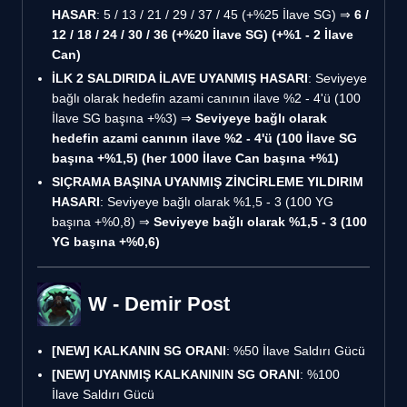
HASAR
: 5 / 13 / 21 / 29 / 37 / 45 (+%25 İlave SG) ⇒
6 /
12 / 18 / 24 / 30 / 36 (+%20 İlave SG) (+%1 - 2 İlave
Can)
İLK 2 SALDIRIDA İLAVE UYANMIŞ HASARI
: Seviyeye
bağlı olarak hedefin azami canının ilave %2 - 4'ü (100
İlave SG başına +%3) ⇒
Seviyeye bağlı olarak
hedefin azami canının ilave %2 - 4'ü (100 İlave SG
başına +%1,5) (her 1000 İlave Can başına +%1)
SIÇRAMA BAŞINA UYANMIŞ ZİNCİRLEME YILDIRIM
HASARI
: Seviyeye bağlı olarak %1,5 - 3 (100 YG
başına +%0,8) ⇒
Seviyeye bağlı olarak %1,5 - 3 (100
YG başına +%0,6)
W - Demir Post
[NEW]
KALKANIN SG ORANI
: %50 İlave Saldırı Gücü
[NEW]
UYANMIŞ KALKANININ SG ORANI
: %100
İlave Saldırı Gücü