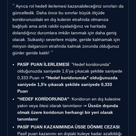
Ayrıca rol hedefi ilerlemesi kazanabileceğiniz sınırları da
güncelledik. Daha önce bu sınırlar büyük ölçüde
koridorunuzdaki en dış kulenin etrafında olmanıza
bağlıydı ama artık rakibi oyaladığınız ve haritada
dolandığınız durumlara imkân tanımak için daha geniş
olacak. Suikastçı severlere müjde, geride kalmamak için
minyon dalganızın etrafında kalmak zorunda olduğunuz
günler geride kaldı!
PASİF PUAN İLERLEMESİ
: "Hedef koridorunda"
olduğunuzda saniyede 1,6'ya çıkacak şekilde saniyede
0,333 Puan ⇒
"Hedef koridorunda" olduğunuzda
saniyede 1,5'e çıkacak şekilde saniyede 0,333
Puan
"HEDEF KORİDORUNDA"
: Koridorun en dış kulesine
yakın veya ötesi olarak tanımlanır ⇒
Üssün dışında
olmak üzere koridorun herhangi bir yeri olarak
tanımlanır
PASİF PUAN KAZANIMINDA ÜSSE DÖNME CEZASI
:
Pasif puan kazanımı en dıştaki kuleye kadar azaltıldığı