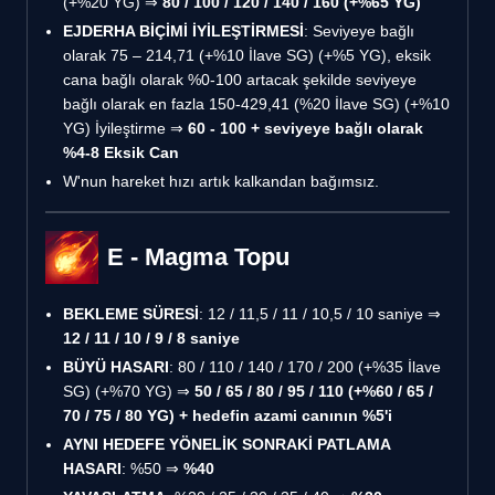
(+%20 YG) ⇒
80 / 100 / 120 / 140 / 160 (+%65 YG)
EJDERHA BİÇİMİ İYİLEŞTİRMESİ
: Seviyeye bağlı
olarak 75 – 214,71 (+%10 İlave SG) (+%5 YG), eksik
cana bağlı olarak %0-100 artacak şekilde seviyeye
bağlı olarak en fazla 150-429,41 (%20 İlave SG) (+%10
YG) İyileştirme ⇒
60 - 100 + seviyeye bağlı olarak
%4-8 Eksik Can
W'nun hareket hızı artık kalkandan bağımsız.
E - Magma Topu
BEKLEME SÜRESİ
: 12 / 11,5 / 11 / 10,5 / 10 saniye ⇒
12 / 11 / 10 / 9 / 8 saniye
BÜYÜ HASARI
: 80 / 110 / 140 / 170 / 200 (+%35 İlave
SG) (+%70 YG) ⇒
50 / 65 / 80 / 95 / 110 (+%60 / 65 /
70 / 75 / 80 YG) + hedefin azami canının %5'i
AYNI HEDEFE YÖNELİK SONRAKİ PATLAMA
HASARI
: %50 ⇒
%40