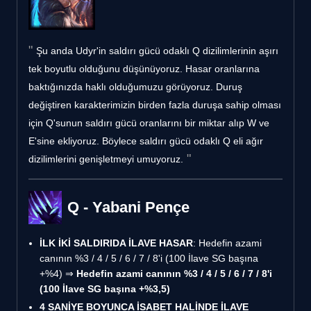
Şu anda Udyr'in saldırı gücü odaklı Q dizilimlerinin aşırı
tek boyutlu olduğunu düşünüyoruz. Hasar oranlarına
baktığınızda haklı olduğumuzu görüyoruz. Duruş
değiştiren karakterimizin birden fazla duruşa sahip olması
için Q'sunun saldırı gücü oranlarını bir miktar alıp W ve
E'sine ekliyoruz. Böylece saldırı gücü odaklı Q eli ağır
dizilimlerini genişletmeyi umuyoruz.
Q - Yabani Pençe
İLK İKİ SALDIRIDA İLAVE HASAR
: Hedefin azami
canının %3 / 4 / 5 / 6 / 7 / 8'i (100 İlave SG başına
+%4) ⇒
Hedefin azami canının %3 / 4 / 5 / 6 / 7 / 8'i
(100 İlave SG başına +%3,5)
4 SANİYE BOYUNCA İSABET HALİNDE İLAVE