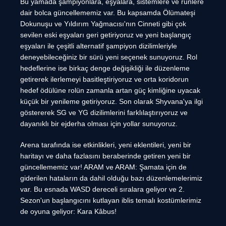
Bu yamada şampiyonlara, eşyalara, sistemlere ve rünlere
dair bolca güncellememiz var. Bu kapsamda Ölümateşi
Dokunuşu ve Yıldırım Yağmacısı'nın Cinneti gibi çok
sevilen eski eşyaları geri getiriyoruz ve yeni başlangıç
eşyaları ile çeşitli alternatif şampiyon dizilimleriyle
deneyebileceğiniz bir sürü yeni seçenek sunuyoruz. Rol
hedeflerine ise birkaç denge değişikliği ile düzenleme
getirerek ilerlemeyi basitleştiriyoruz ve orta koridorun
hedef ödülüne rolün zamanla artan güç kimliğine uyacak
küçük bir yenileme getiriyoruz. Son olarak Shyvana'ya ilgi
göstererek SG ve YG dizilimlerini farklılaştırıyoruz ve
dayanıklı bir ejderha olması için yollar sunuyoruz.
Arena tarafında ise etkinlikleri, yeni eklentileri, yeni bir
haritayı ve daha fazlasını beraberinde getiren yeni bir
güncellememiz var! ARAM ve ARAM: Şamata için de
giderilen hataların da dahil olduğu bazı düzenlemelerimiz
var. Bu esnada WASD dereceli sıralara geliyor ve 2.
Sezon'un başlangıcını kutlayan iblis temalı kostümlerimiz
de oyuna geliyor: Kara Kâbus!