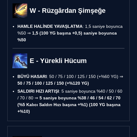
W - Rüzgârdan Şimşeğe
HAMLE HALİNDE YAVAŞLATMA
: 1,5 saniye boyunca
%50 ⇒
1,5 (100 YG başına +0,5) saniye boyunca
%50
E - Yürekli Hücum
BÜYÜ HASARI
: 50 / 75 / 100 / 125 / 150 (+%60 YG) ⇒
50 / 75 / 100 / 125 / 150 (+%120 YG)
SALDIRI HIZI ARTIŞI
: 5 saniye boyunca %40 / 50 / 60
/ 70 / 80 ⇒
5 saniye boyunca %38 / 46 / 54 / 62 / 70
(%5 Kalıcı Saldırı Hızı başına +%1) (100 YG başına
+%10)