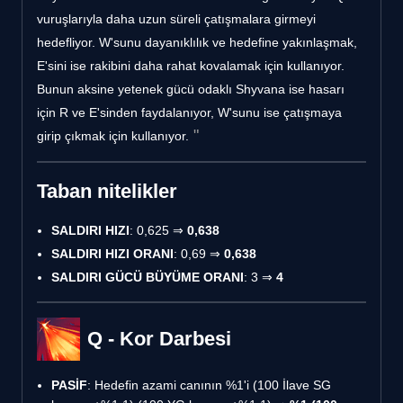
vuruşlarıyla daha uzun süreli çatışmalara girmeyi
hedefliyor. W'sunu dayanıklılık ve hedefine yakınlaşmak,
E'sini ise rakibini daha rahat kovalamak için kullanıyor.
Bunun aksine yetenek gücü odaklı Shyvana ise hasarı
için R ve E'sinden faydalanıyor, W'sunu ise çatışmaya
girip çıkmak için kullanıyor.
Taban nitelikler
SALDIRI HIZI
: 0,625 ⇒
0,638
SALDIRI HIZI ORANI
: 0,69 ⇒
0,638
SALDIRI GÜCÜ BÜYÜME ORANI
: 3 ⇒
4
Q - Kor Darbesi
PASİF
: Hedefin azami canının %1'i (100 İlave SG