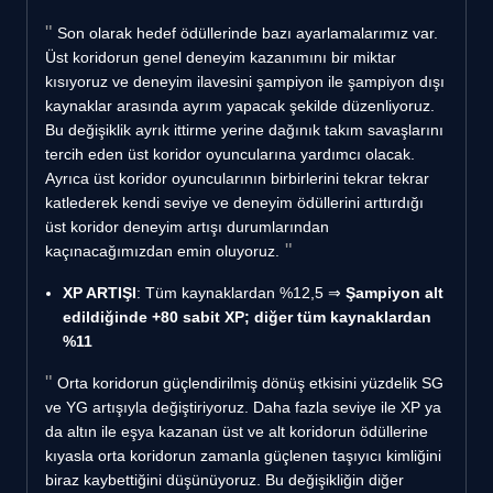
Son olarak hedef ödüllerinde bazı ayarlamalarımız var.
Üst koridorun genel deneyim kazanımını bir miktar
kısıyoruz ve deneyim ilavesini şampiyon ile şampiyon dışı
kaynaklar arasında ayrım yapacak şekilde düzenliyoruz.
Bu değişiklik ayrık ittirme yerine dağınık takım savaşlarını
tercih eden üst koridor oyuncularına yardımcı olacak.
Ayrıca üst koridor oyuncularının birbirlerini tekrar tekrar
katlederek kendi seviye ve deneyim ödüllerini arttırdığı
üst koridor deneyim artışı durumlarından
kaçınacağımızdan emin oluyoruz.
XP ARTIŞI
: Tüm kaynaklardan %12,5 ⇒
Şampiyon alt
edildiğinde +80 sabit XP; diğer tüm kaynaklardan
%11
Orta koridorun güçlendirilmiş dönüş etkisini yüzdelik SG
ve YG artışıyla değiştiriyoruz. Daha fazla seviye ile XP ya
da altın ile eşya kazanan üst ve alt koridorun ödüllerine
kıyasla orta koridorun zamanla güçlenen taşıyıcı kimliğini
biraz kaybettiğini düşünüyoruz. Bu değişikliğin diğer