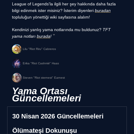
League of Legends'la ilgili her şey hakkında daha fazla
bilgi edinmek ister misiniz? İsterim diyenleri
buradan
topluluğun yönettiği wiki sayfasına alalım!
Kendinizi yanlış yama notlarında mu buldunuz?
TFT
yama notları
burada
!
Lilu "Riot Riru" Cabreros
Erika "Riot Cashmiir" Haas
Steven "Riot sternest" Earnest
Yama Ortası
Güncellemeleri
30 Nisan 2026 Güncellemeleri
Ölümateşi Dokunuşu