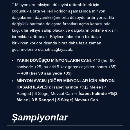
Minyonların aksiyon düzeyini arttırabilmek için
çoğunlukla orta ve ileri koridor aşamasında minyon
dalgalarının dayanıklılığını orta düzeyde arttırıyoruz. Bu
değişiklik haritada dolaşma fırsatları açma konusunda
küçük bir etkiye sahip olacak ve dalgaların birikme etkisini
bir miktar arttıracak. Böylece takımların bir dalga
birikirken koridor dışında biraz daha fazla zaman
geçirmelerine olanak sağlayacak.
YAKIN DÖVÜŞÇÜ MİNYONLARIN CANI
: 440 (her 90
saniyede +25; bu etki 5 kez gerçekleştikten sonra +35)
⇒
430 (her 90 saniyede +35)
MİNYON AVCISI (DİĞER MİNYONLAR İÇİN MİNYON
HASARI İLAVESİ)
: İsabet halinde +%[2 Melee | 4
Ranged | 6 Siege] Mevcut Can ⇒
İsabet halinde +%[2
Melee | 3.5 Ranged | 5 Siege] Mevcut Can
Şampiyonlar