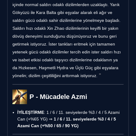
içinde normal saldırı odaklı dizilimlerden uzaklaştı. Yarık
Gökyüzü ile Kara Balta gibi eşyalar alarak eli ağır ve
saldırı gücü odaklı sahir dizilimlerine yönelmeye başladı.
Saldırı hızı odaklı Xin Zhao dizilimlerinin keyifli bir yakın
dövüş deneyimi sunduğunu düşünüyoruz ve bunu geri
getirmek istiyoruz. İster tankları eritmek için tamamen
yetenek gücü odaklı dizilimler tercih edin ister saldırı hızı
ve isabet etkisi odaklı taşıyıcı dizilimlerine odaklanın ya
da Hızkesen, Haşmetli Hydra ve Üçlü Güç gibi eşyalara
yönelin; dizilim çeşitliliğini arttırmak istiyoruz.
P - Mücadele Azmi
İYİLEŞTİRME
: 1 / 6 / 11. seviyelerde %3 / 4 / 5 Azami
Can (+%65 YG) ⇒
1 / 6 / 11. seviyelerde %3 / 4 / 5
Azami Can (+%50 / 65 / 90 YG)