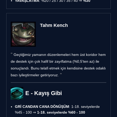
YAVAŞLATMA
: %20 / 25 / 30 / 35 / 40 ⇒
%30
Tahm Kench
Geçtiğimiz yamanın düzenlemeleri hem üst koridor hem
de destek için çok hafif bir zayıflatma (%0,5'ten az) ile
sonuçlandı. Bunu telafi etmek için kendisine destek odaklı
bazı iyileştirmeler getiriyoruz.
E - Kayış Gibi
GRİ CANDAN CANA DÖNÜŞÜM
: 1-18. seviyelerde
%45 - 100 ⇒
1-18. seviyelerde %60 - 100