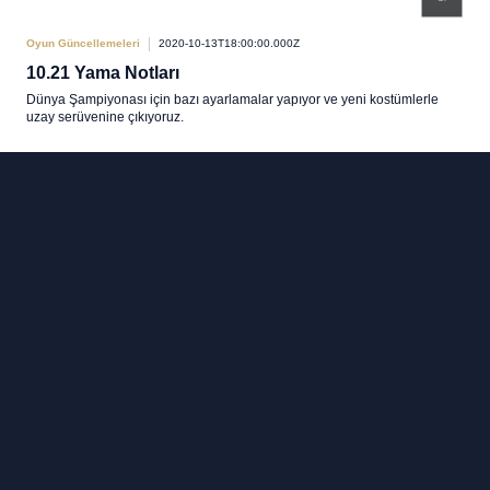
Oyun Güncellemeleri
2020-10-13T18:00:00.000Z
10.21 Yama Notları
Dünya Şampiyonası için bazı ayarlamalar yapıyor ve yeni kostümlerle
uzay serüvenine çıkıyoruz.