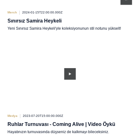
Merch
2024-01-15T22:00:00.000Z
Sınırsız Samira Heykeli
Yeni Sınırsız Samira Heykeli'yle koleksiyonunun stil notunu yükselt!
Medya
2023-07-20T15:00:00.000Z
Ruhlar Turnuvası - Coming Alive | Video Öykü
Hayatınızın turnuvasında düşseniz de kalkmayı bileceksiniz.