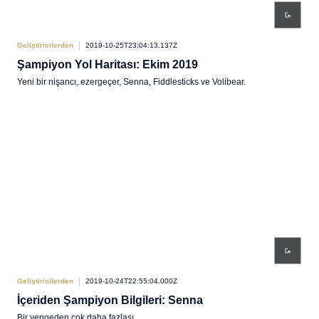
Geliştiricilerden
2019-10-25T23:04:13.137Z
Şampiyon Yol Haritası: Ekim 2019
Yeni bir nişancı, ezergeçer, Senna, Fiddlesticks ve Volibear.
Geliştiricilerden
2019-10-24T22:55:04.000Z
İçeriden Şampiyon Bilgileri: Senna
Bir yengeden çok daha fazlası.