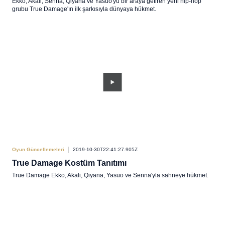
Ekko, Akali, Senna, Qiyana ve Yasuo'yu bir araya getiren yeni hip-hop
grubu True Damage'ın ilk şarkısıyla dünyaya hükmet.
Oyun Güncellemeleri
2019-10-30T22:41:27.905Z
True Damage Kostüm Tanıtımı
True Damage Ekko, Akali, Qiyana, Yasuo ve Senna'yla sahneye hükmet.