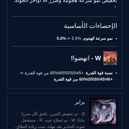
تخفيض نمو سرعة هجومه وضرر W أواخر الجولة.
الإحصاءات الأساسية
نمو سرعة الهجوم
: 5.5% ⇐
5.0%
W - انهضوا!
نسبة قوة القدرة
: +45\50\55\60\65% من قوة القدرة ⇐
+40\45\50\55\60% من قوة القدرة
براير
Q - تم تخفيض الضرر، تلحق الآن ضررًا
ماديًا. W - تم إصلاح عيب. R - سيشتغل
صوت التحذير بعد مهلة، تمت زيادة النطاق،