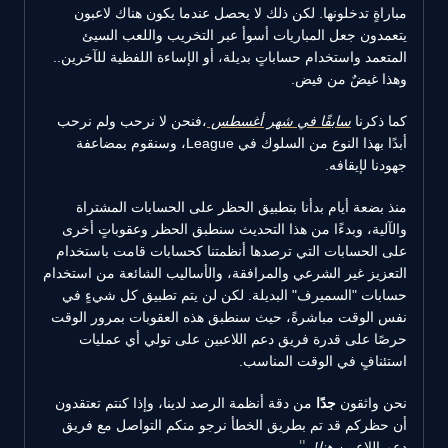
مباراةٍ تدخلونها. لكن ذلك لا يحصل عندما يكون هناك لاعبون
يتعمدون جعل المباريات أسوأ عبر التخريب واللعب السيئ
المتعمد واستخدام حساباتٍ بديلة، أو الإساءة اللفظية للآخرين..
وهذا غيضٌ من فيض.
كما ذكرنا
سابقًا في شهر أغسطس
،فنحن لا نرحب ولم نرحب
أبدًا بهذا النوع من السلوك في League، وسنقوم بمضاعفة
جهودنا لإيقافه.
منذ بضعة أيام بدأنا بتطبيق الحظر على الحسابات المشتراة
والآلية، وبدءًا من هذا التحديث سنطبق الحظر وعقوباتٍ أخرى
على الحسابات التي ترصدها أنظمتنا كحسابات قامت باستخدام
التعزيز غير الشرعي والمرافقة، والأساليب الشائعة من استخدام
حسابات "السميرف" البديلة. لكن لن يتم تطبيق كل شيءٍ في
نفس الوقت مباشرةً، حيث سنطبق هذه العقوبات بمرور الوقت
حرصًا على قدرة فريق دعم اللاعبين على تولي أي عمليات
استئنافٍ في الوقت المناسب.
نحن واثقون
جدًا
من دقة أنظمة الرصد لدينا، وإذا كنتم تعتقدون
أن حظركم قد تم بطريق الخطأ نرجو منكم التواصل مع فريق
دعم اللاعبين
هنا
!