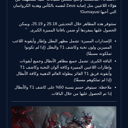
هؤلاء اللاعبين مثل إصابة Zeus لنفسه بالكأس وهدية الكرواسان
التي أحبها Gumayusi!
ستتوفر هذه المظاهر خلال التحديثين 25.18 و 25.19، ويمكن
الحصول عليها بمفردها أو ضمن باقاتنا المميزة الكبرى.
الإصدارات المميزة: تشمل مظهر البطل وإطار وأيقونة اللاعب
المميزين ولون نخبة وكاشف T1 والبطل (إذا لم تكونوا
تملكونه مسبقًا).
الباقة الكبرى: تشمل جميع مظاهر الأبطال وجميع أيقونات
وإطارات اللاعبين المميزة وكافة ألوان النخبة وكاشف T1
وأيقونة فريق T1 الفائز ببطولة العالم الذهبية وكافة الأبطال
(إذا لم تملكوهم مسبقًا).
ملاحظة: سيتوفر حسم بنسبة 50% على كاشف T1 والأبطال
إذا تم الحصول عليها من خلال الباقات.