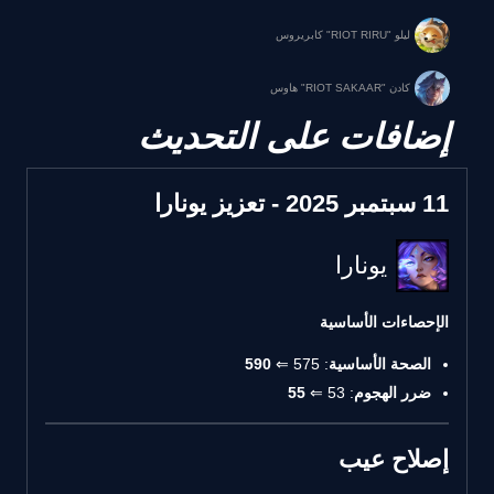
ليلو "RIOT RIRU" كابريروس
كادن "RIOT SAKAAR" هاوس
إضافات على التحديث
11 سبتمبر 2025 - تعزيز يونارا
يونارا
الإحصاءات الأساسية
الصحة الأساسية
: 575 ⇐
590
ضرر الهجوم
: 53 ⇐
55
إصلاح عيب