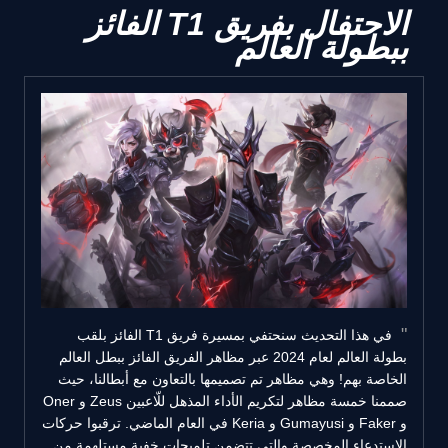
الاحتفال بفريق T1 الفائز
ببطولة العالم
في هذا التحديث سنحتفي بمسيرة فريق T1 الفائز بلقب
بطولة العالم لعام 2024 عبر مظاهر الفريق الفائز ببطل العالم
الخاصة بهم! وهي مظاهر تم تصميمها بالتعاون مع أبطالنا، حيث
صممنا خمسة مظاهر لتكريم الأداء المذهل للّاعبين Zeus و Oner
و Faker و Gumayusi و Keria في العام الماضي. ترقبوا حركات
الاستدعاء المخصصة والتي تتضمن تلميحات خفية مستلهمة من