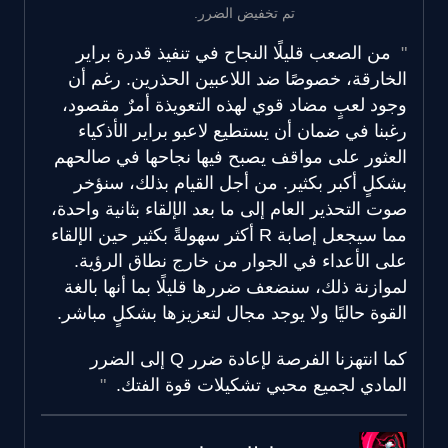
تم تخفيض الضرر.
من الصعب قليلًا النجاح في تنفيذ قدرة براير
الخارقة، خصوصًا ضد اللاعبين الحذرين. رغم أن
وجود لعبٍ مضاد قوي لهذه التعويذة أمرٌ مقصود،
رغبنا في ضمان أن يستطيع لاعبو براير الأذكياء
العثور على مواقف يصبح فيها نجاحها في صالحهم
بشكلٍ أكبر بكثير. من أجل القيام بذلك، سنؤخر
صوت التحذير العام إلى ما بعد الإلقاء بثانية واحدة،
مما سيجعل إصابة R أكثر سهولةً بكثير حين الإلقاء
على الأعداء في الجوار من خارج نطاق الرؤية.
لموازنة ذلك، سنضعف ضررها قليلًا بما أنها بالغة
القوة حاليًا ولا يوجد مجال لتعزيزها بشكلٍ مباشر.
كما انتهزنا الفرصة لإعادة ضرر Q إلى الضرر
المادي لجميع محبي تشكيلات قوة الفتك.