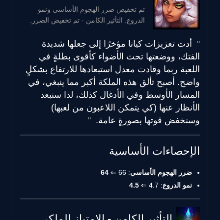
تم تخفيض ضرر الهجوم الأساسي ونمو
الدروع. التأثير الكامن - تم تخفيض الضرر.
أدت تعزيزات كيانا مؤخرًا إلى جعلها شديدة
الفتك، ووضعتها تحت الأضواء كأقوى بطلةٍ في
اللعبة ربما وقادت معدل استبعادها للارتفاع بشكلٍ
واضح. أصبح تألق هذه الملكة أكبر مما ينبغي، في
المسار الأوسط وفي الأدغال كذلك، لذا سنبعد
الأنظار عنها (كي يتمكن اللاعبون من لعبها)
وسنخفض قوتها بصورةٍ عامة.
الإحصاءات الأساسية
ضرر الهجوم الأساسي
: 66 ⇐
64
نمو الدروع
: 4.7 ⇐
4.5
التأثير الكامن - الامتياز الملكي