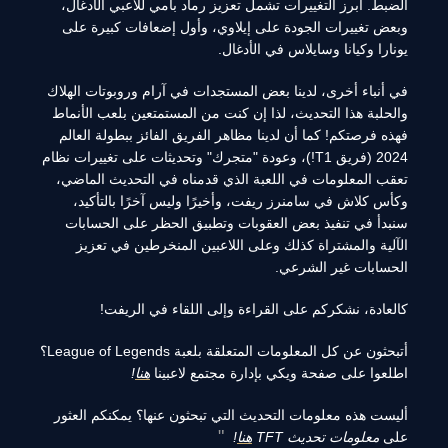
الضبط. أبرز التغييرات تشمل تعزيز رماد بامي للاعبي الأدغال،
وبعض تغييرات الجودة على إيلاوي، وأول إضعافات كبيرة على
يونارا وكيانا وسايلاس في الأدغال.
في أنباء أخرى، لدينا بعض المستجدات في آرام وروبوتات الهلاك
والحلبة هذا التحديث، لذا إن كنت من المستمتعين بلعب الأنماط
فهذه فرصتكم! كما أن لدينا مظاهر الفريق الفائز ببطولة العالم
2024 (فريق T1!)، وعودة "متجرك" وتحديثات على تغييرات نظام
تعقب المعلومات في اللعبة الذي قدمناه في التحديث الماضي،
وكأس كلاش في سامنرز ريفت، وأخيرًا وليس آخرًا بالتأكيد،
سنبدأ في تنفيذ بعض العقوبات وتطبيق الحظر على الحسابات
الآلية والمشتراة كذلك وعلى اللاعبين المنخرطين في تعزيز
الحسابات غير الشرعي.
كالعادة، نشكركم على القراءة وإلى اللقاء في الريفت!
أتبحثون عن كل المعلومات المتعلقة بلعبة League of Legends؟
اطلعوا على صفحة ويكي بإدارة مجتمع لاعبينا
هنا
!
أليست هذه معلومات التحديث التي تبحثون عنها؟ يمكنكم العثور
على
معلومات تحديث TFT
هنا
!