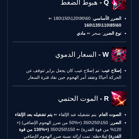
Q - هبوط الضغط
الضرر الأساسي
: 60\90\120\150\180 ⇐
60\85\110\135\160
نوع الضرر
: سحر ⇐
مادي
W - السعار الدموي
إصلاح عيب
: تم إصلاح عيب كان يجعل براير تتوقف عن
الحركة أحيانًا وتفقد أمر الهجوم حين نفاد فترة السعار
R - الموت الحتمي
الصوت العام
: يتم تشغيله عند الإلقاء ⇐
يتم تشغيله بعد الإلقاء
الضرر
: 150\250\350 (+50% من ضرر الهجوم الإضافي) (+
120% من قوة القدرة) ⇐ 150\250\350
(+130% من قوة
القدرة)
(ملاحظة: تمت إزالة نسبة ضرر الهجوم الإضافي