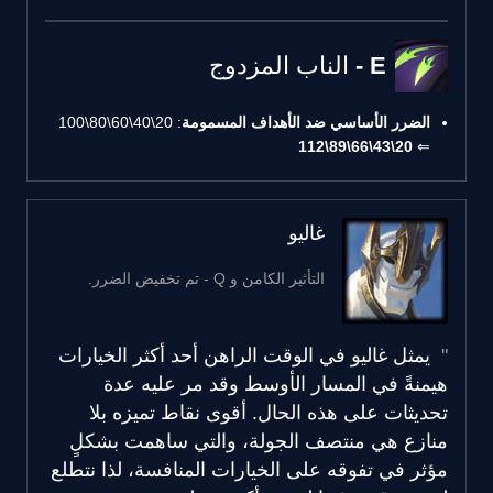
E - الناب المزدوج
الضرر الأساسي ضد الأهداف المسمومة
: 20\40\60\80\100
20\43\66\89\112
⇐
غاليو
التأثير الكامن و Q - تم تخفيض الضرر.
يمثل غاليو في الوقت الراهن أحد أكثر الخيارات
هيمنةً في المسار الأوسط وقد مر عليه عدة
تحديثات على هذه الحال. أقوى نقاط تميزه بلا
منازع هي منتصف الجولة، والتي ساهمت بشكلٍ
مؤثر في تفوقه على الخيارات المنافسة، لذا نتطلع