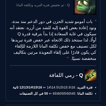
Q - تم تخفيض فترة التبريد وتكلفة المانا.
بات أمومو شديد الحزن في دور الدعم منذ مدة،
ونود إعادة بعض القوة إليه للشد من أزره. نعتقد أنه
سيكون في غاية السعادة إذا بدأ بترقية قدرة Q
أولًا، لذا سنتخذ ذلك الاتجاه عبر خفض فترة تبريدها
لكل تصنيف مع خفض تكلفة المانا اللازمة للإلقاء
كي يكون قادرًا على إلقاء التعويذة مرتين بتكاليف
منخفضة نسبيًا.
Q - رمي اللفافة
فترة التبريد
: 16\15.5\15\14.5\14 ⇐
16\15\14\13\12 ثانية
تكلفة المانا
: 45\50\55\60\65 ⇐
50 في كل التصنيفات