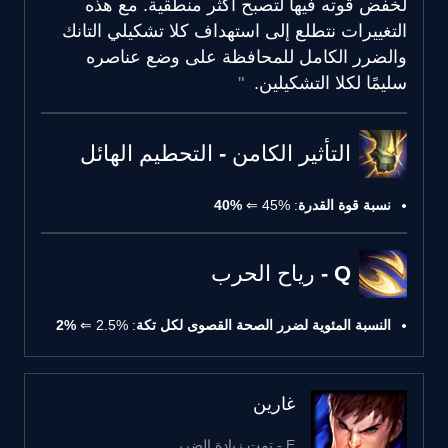
لخفض قوته فيها لتصبح أكثر منطقية. مع هذه
التغييرات نتطلع إلى استهداف كلا تشكيلي التانك
والضرر الكامل للمحافظة على وضع عناصره
سليمًا لكلا التشكيلين.
التأثير الكامن - التحطيم الهائل
نسبة قوة القدرة
: 45% ⇐
40%
Q - رياح الحرب
النسبة المئوية لضرر الصحة القصوى لكل تكة
: 2.5% ⇐
2%
غارين
E - تمت زيادة الضرر.