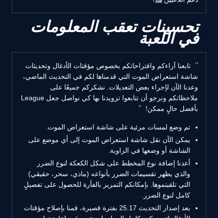
تحسينات تعقب المعلومات
في اللعبة
تابعنا آراءكم واقتراحاتكم بخصوص مؤقتات الأدغال وتحديثات
شاشة استعراض الموت التي قدمناها لكم في التحديث الماضي،
وعدنا الآن لإجراء بعض التعديلات. نشكركم جميعًا على
ملاحظاتكم ونرجو أن تتابعوا تزويدنا بها كي نواصل جعل League
بأفضل حالٍ ممكن!
تم وضع لمسات مرئية على شاشة استعراض الموت.
يمكن الآن نقل شاشة استعراض الموت إلى أي موضع على
الشاشة أو وضعها في الزاوية.
أعدنا إضافة نوع المخطط على شكل الكعكة لنوع الضرر
والذي يظهر تقسيمات الضرر بأنواعه (مادي، سحر، حقيقي)
التي تلقيتموها. بإمكانكم التمرير بالفأرة للحصول على تفصيلٍ
كامل لنوع الضرر.
بعد إصدار التحديث 25.17 بفترة قصيرة، قمنا بإصلاح مؤقتات