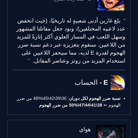
بلغ غارين أدنى شعبيةٍ له تاريخيًا، (حيث انخفض
عدد لاعبيه المختلفين)، ونود جعل مقاتلنا المشهور
وسهل اللعب في المسار العلوي أكثر إثارةً للمزيد
من اللاعبين. سنقوم بتعزيزه عبر دعم نسبة ضرر
الهجوم لقدرة E لديه، مما سيحفز اللاعبين على
استخدام المزيد من رونز وعناصر المقاتل.
E - الحساب
نسبة ضرر الهجوم لكل دوران
: 36\39\42\45\48% من ضرر
الهجوم ⇐
38\41\44\47\50% من ضرر الهجوم
هواي