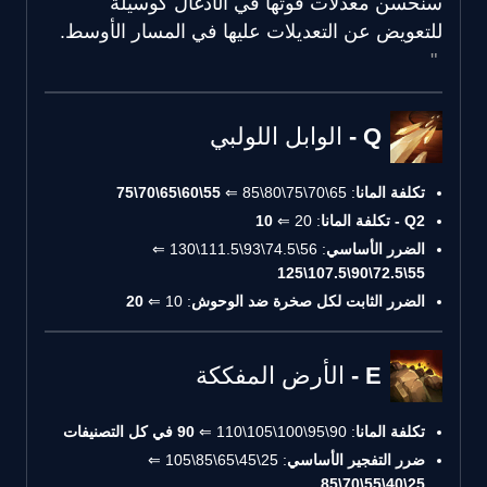
سنحسن معدلات قوتها في الأدغال كوسيلة
للتعويض عن التعديلات عليها في المسار الأوسط.
Q - الوابل اللولبي
تكلفة المانا
: 65\70\75\80\85 ⇐
55\60\65\70\75
Q2 - تكلفة المانا
: 20 ⇐
10
الضرر الأساسي
: 56\74.5\93\111.5\130 ⇐
55\72.5\90\107.5\125
الضرر الثابت لكل صخرة ضد الوحوش
: 10 ⇐
20
E - الأرض المفككة
تكلفة المانا
: 90\95\100\105\110 ⇐
90 في كل التصنيفات
ضرر التفجير الأساسي
: 25\45\65\85\105 ⇐
25\40\55\70\85