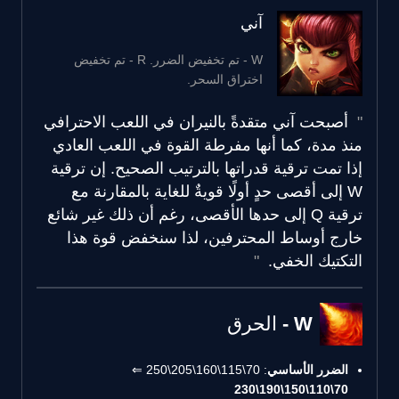
آني
W - تم تخفيض الضرر. R - تم تخفيض
اختراق السحر.
أصبحت آني متقدةً بالنيران في اللعب الاحترافي
منذ مدة، كما أنها مفرطة القوة في اللعب العادي
إذا تمت ترقية قدراتها بالترتيب الصحيح. إن ترقية
W إلى أقصى حدٍ أولًا قويةٌ للغاية بالمقارنة مع
ترقية Q إلى حدها الأقصى، رغم أن ذلك غير شائع
خارج أوساط المحترفين، لذا سنخفض قوة هذا
التكتيك الخفي.
W - الحرق
الضرر الأساسي
: 70\115\160\205\250 ⇐
70\110\150\190\230