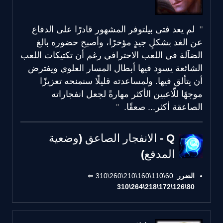
لم يعد فتى بيلتوفر المشهور قادرًا على الدفاع
عن الغد بشكلٍ جيدٍ مؤخرًا، وأصبح حضوره بالغ
الضآلة في اللعب الاحترافي رغم أن تكتيكات اللعب
الشائعة يسود فيها أبطال المسار العلوي ويفترض
أن يتألق فيها. ولمساعدته قليلًا سنمنحه تعزيزًا
موجهًا للّاعبين الأكثر مهارةً لجعل انفجاراته
الصاعقة أكثر... صعقًا.
Q - الانفجار الصاعق (وضعية
المدفع)
الضرر
: 60\110\160\210\260\310 ⇐
80\126\172\218\264\310