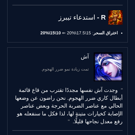
R - استدعاء تيبرز
اختراق السحر
: 15\17.5\20% ⇐
10\15\20%
آش
تمت زيادة نمو ضرر الهجوم.
وجدت آش نفسها مجددًا تقترب من قاع قائمة
أبطال كاري ضرر الهجوم. نحن راضون عن وضعها
الحالي مع عناصر الضربة الحرجة وبعض عناصر
الإصابة كخيارات متينةٍ لها، لذا فكل ما سنفعله هو
رفع معدل نجاحها قليلًا.