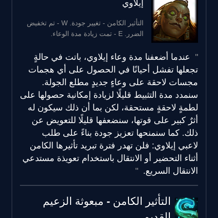
إيلاوي
التأثير الكامن - تغيير جودة. W - تم تخفيض
الضرر. E - تمت زيادة مدة الوعاء.
عندما أضعفنا مدة وعاء إيلاوي، باتت في حالةٍ
تجعلها تفشل أحيانًا في الحصول على أي هجمات
مجسات لاحقة على وعاءٍ جديدٍ مطلع الجولة.
سنمدد مدة التثبيط قليلًا لزيادة إمكانية حصولها على
لطمةٍ لاحقةٍ مستحقة، لكن بما أن ذلك سيكون له
أثرٌ كبير على قوتها، سنضعفها قليلًا للتعويض عن
ذلك. كما سنمنحها تعزيز جودة بناءً على طلب
لاعبي إيلاوي: فلن تهدر فترة تبريد تأثيرها الكامن
أثناء التحضير أو الانتقال باستخدام تعويذة مستدعي
الانتقال السريع.
التأثير الكامن - مبعوثة الزعيم
القديم