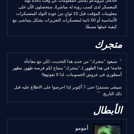
الأدغال لتزويدكم بكامل المعلومات عن وقت إعادة تولد
المعسكر لدى كسب رؤية له مباشرةً. ستحصلون الآن على
معلومات المؤقت قبل 10 ثوانٍ من عودة التولد للمعسكرات
الأساسية أو 60 ثانية لمعسكرات التعزيزات بشكل يتماشى مع
كيفية عملها مسبقًا.
متجرك
سيعود "متجرك" من جديد هذا التحديث، لكن مع مفاجأة
خاصة! في هذا الظهور لـ "متجرك" ستتاح لكم فرصة ظهور مظهر
أسطوري في عروض الحسومات، لذا لا تفوتوها!
سيبقى مستمرًا حتى 7 أكتوبر لذا احرصوا على الاطلاع عليه قبل
ذلك التاريخ.
الأبطال
أمومو