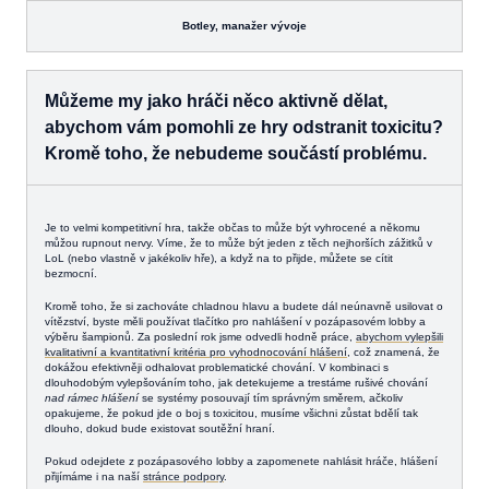
Botley,
manažer vývoje
Můžeme my jako hráči něco aktivně dělat,
abychom vám pomohli ze hry odstranit toxicitu?
Kromě toho, že nebudeme součástí problému.
Je to velmi kompetitivní hra, takže občas to může být vyhrocené a někomu
můžou rupnout nervy. Víme, že to může být jeden z těch nejhorších zážitků v
LoL (nebo vlastně v jakékoliv hře), a když na to přijde, můžete se cítit
bezmocní.
Kromě toho, že si zachováte chladnou hlavu a budete dál neúnavně usilovat o
vítězství, byste měli používat tlačítko pro nahlášení v pozápasovém lobby a
výběru šampionů. Za poslední rok jsme odvedli hodně práce,
abychom vylepšili
kvalitativní a kvantitativní kritéria pro vyhodnocování hlášení
, což znamená, že
dokážou efektivněji odhalovat problematické chování. V kombinaci s
dlouhodobým vylepšováním toho, jak detekujeme a trestáme rušivé chování
nad rámec hlášení
se systémy posouvají tím správným směrem, ačkoliv
opakujeme, že pokud jde o boj s toxicitou, musíme všichni zůstat bdělí tak
dlouho, dokud bude existovat soutěžní hraní.
Pokud odejdete z pozápasového lobby a zapomenete nahlásit hráče, hlášení
přijímáme i na naší
stránce podpory
.