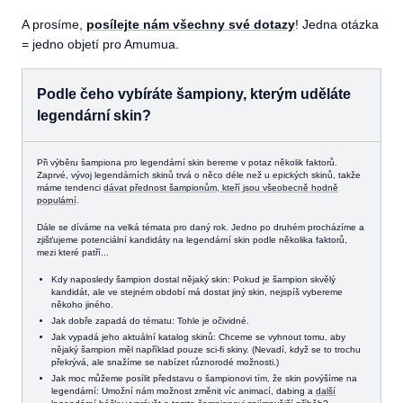
A prosíme,
posílejte nám všechny své dotazy
! Jedna otázka
= jedno objetí pro Amumua.
Podle čeho vybíráte šampiony, kterým uděláte
legendární skin?
Při výběru šampiona pro legendární skin bereme v potaz několik faktorů.
Zaprvé, vývoj legendárních skinů trvá o něco déle než u epických skinů, takže
máme tendenci
dávat přednost šampionům, kteří jsou všeobecně hodně
populární
.
Dále se díváme na velká témata pro daný rok. Jedno po druhém procházíme a
zjišťujeme potenciální kandidáty na legendární skin podle několika faktorů,
mezi které patří...
Kdy naposledy šampion dostal nějaký skin: Pokud je šampion skvělý
kandidát, ale ve stejném období má dostat jiný skin, nejspíš vybereme
někoho jiného.
Jak dobře zapadá do tématu: Tohle je očividné.
Jak vypadá jeho aktuální katalog skinů: Chceme se vyhnout tomu, aby
nějaký šampion měl například pouze sci-fi skiny. (Nevadí, když se to trochu
překrývá, ale snažíme se nabízet různorodé možnosti.)
Jak moc můžeme posílit představu o šampionovi tím, že skin povýšíme na
legendární: Umožní nám možnost změnit víc animací, dabing a
další