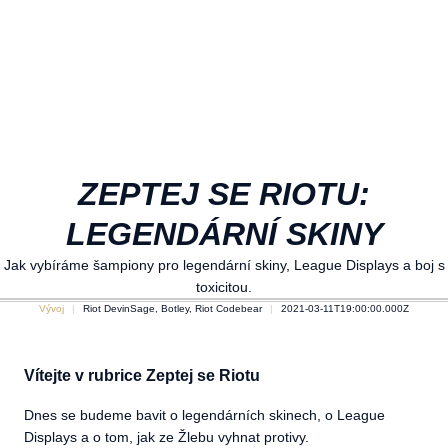
ZEPTEJ SE RIOTU:
LEGENDÁRNÍ SKINY
Jak vybíráme šampiony pro legendární skiny, League Displays a boj s
toxicitou.
Vývoj
Riot DevinSage, Botley, Riot Codebear
2021-03-11T19:00:00.000Z
Vítejte v rubrice Zeptej se Riotu
Dnes se budeme bavit o legendárních skinech, o League
Displays a o tom, jak ze Žlebu vyhnat protivy.