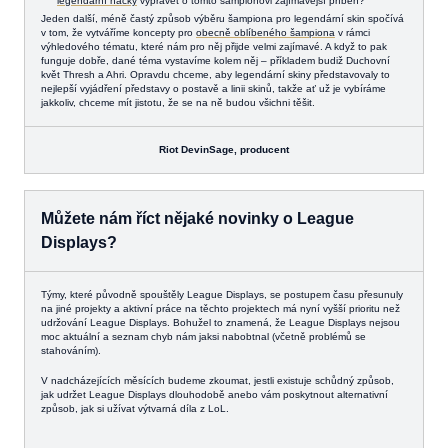
legendární háčky
vyprávět o tomto šampionovi zajímavější příběh?
Jeden další, méně častý způsob výběru šampiona pro legendární skin spočívá
v tom, že vytváříme koncepty pro
obecně oblíbeného šampiona
v rámci
výhledového tématu, které nám pro něj přijde velmi zajímavé. A když to pak
funguje dobře, dané téma vystavíme kolem něj – příkladem budiž Duchovní
květ Thresh a Ahri. Opravdu chceme, aby legendární skiny představovaly to
nejlepší vyjádření představy o postavě a linii skinů, takže ať už je vybíráme
jakkoliv, chceme mít jistotu, že se na ně budou všichni těšit.
Riot DevinSage,
producent
Můžete nám říct nějaké novinky o League
Displays?
Týmy, které původně spouštěly League Displays, se postupem času přesunuly
na jiné projekty a aktivní práce na těchto projektech má nyní vyšší prioritu než
udržování League Displays. Bohužel to znamená, že League Displays nejsou
moc aktuální a seznam chyb nám jaksi nabobtnal (včetně problémů se
stahováním).
V nadcházejících měsících budeme zkoumat, jestli existuje schůdný způsob,
jak udržet League Displays dlouhodobě anebo vám poskytnout alternativní
způsob, jak si užívat výtvarná díla z LoL.