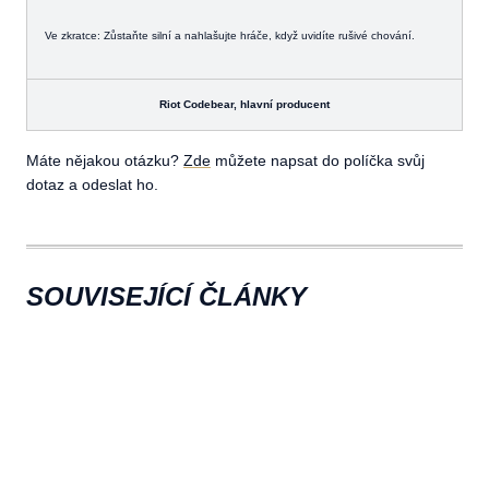
Ve zkratce: Zůstaňte silní a nahlašujte hráče, když uvidíte rušivé chování.
Riot Codebear,
hlavní producent
Máte nějakou otázku?
Zde
můžete napsat do políčka svůj
dotaz a odeslat ho.
SOUVISEJÍCÍ ČLÁNKY