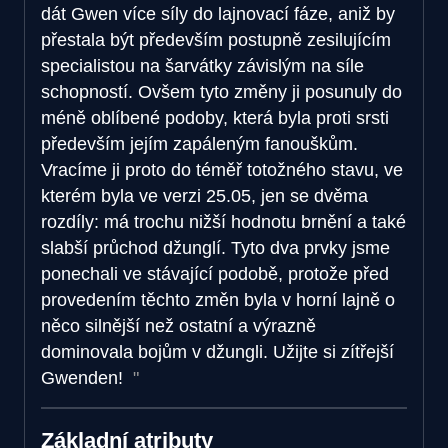
dát Gwen více síly do lajnovací fáze, aniž by
přestala být především postupně zesilujícím
specialistou na šarvátky závislým na síle
schopností. Ovšem tyto změny ji posunuly do
méně oblíbené podoby, která byla proti srsti
především jejím zapáleným fanouškům.
Vracíme ji proto do téměř totožného stavu, ve
kterém byla ve verzi 25.05, jen se dvěma
rozdíly: má trochu nižší hodnotu brnění a také
slabší průchod džunglí. Tyto dva prvky jsme
ponechali ve stávající podobě, protože před
provedením těchto změn byla v horní lajně o
něco silnější než ostatní a výrazně
dominovala bojům v džungli. Užijte si zítřejší
Gwenden!
Základní atributy