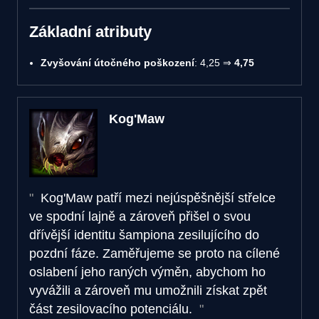
Základní atributy
Zvyšování útočného poškození
: 4,25 ⇒
4,75
Kog'Maw
Kog'Maw patří mezi nejúspěšnější střelce
ve spodní lajně a zároveň přišel o svou
dřívější identitu šampiona zesilujícího do
pozdní fáze. Zaměřujeme se proto na cílené
oslabení jeho raných výměn, abychom ho
vyvážili a zároveň mu umožnili získat zpět
část zesilovacího potenciálu.