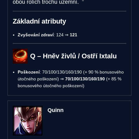
obou rolích trochu uzemní.
Základní atributy
Zvyšování zdraví
: 124 ⇒
121
Q – Hněv živlů / Ostří Ixtalu
Poškození
: 70/100/130/160/190 (+ 90 % bonusového
útočného poškození) ⇒
70/100/130/160/190
(+ 85 %
bonusového útočného poškození)
Quinn