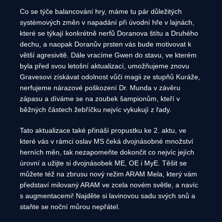
Co se týče balancování hry, máme tu pár důležitých
systémových změn v napadání při úvodní hře v lajnách,
které se týkají konkrétně nerfů Doranova štítu a Druhého
dechu, a naopak Doranův prsten vás bude motivovat k
větší agresivitě. Dále vracíme Gwen do stavu, ve kterém
byla před svou letošní aktualizací, umožňujeme znovu
Gravesovi získávat odolnost vůči magii ze stupňů Kuráže,
nerfujeme nárazové poškození Dr. Munda v závěru
zápasu a díváme se na zoubek šampionům, kteří v
běžných částech žebříčku nejvíc vykukují z řady.
Tato aktualizace také přináší propustku ke 2. aktu, ve
které vás v rámci oslav MS čeká dvojnásobné množství
herních měn, tak nezapomeňte dokončit co nejvíc jejích
úrovní a užijte si dvojnásobek ME, OE i MyE. Těšit se
můžete též na zbrusu nový režim ARAM Mela, který vám
představí milovaný ARAM ve zcela novém světle, a navíc
s augmentacemi! Najděte si lavinovou sadu svých snů a
staňte se noční můrou nepřátel.