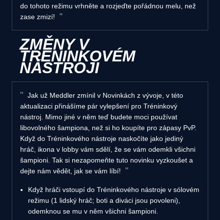
do tohoto režimu vrhněte a rozjeďte pořádnou melu, než
zase zmizí!
ZMĚNY V
TRÉNINKOVÉM
NÁSTROJI
Jak už Meddler zmínil v Novinkách z vývoje, v této
aktualizaci přinášíme pár vylepšení pro Tréninkový
nástroj. Mimo jiné v něm teď budete moci používat
libovolného šampiona, než si ho koupíte pro zápasy PvP.
Když do Tréninkového nástroje naskočíte jako jediný
hráč, ikona v lobby vám sdělí, že se vám odemkli všichni
šampioni. Tak si nezapomeňte tuto novinku vyzkoušet a
dejte nám vědět, jak se vám líbí!
Když hráči vstoupí do Tréninkového nástroje v sólovém
režimu (1 lidský hráč; boti a diváci jsou povoleni),
odemknou se mu v něm všichni šampioni.