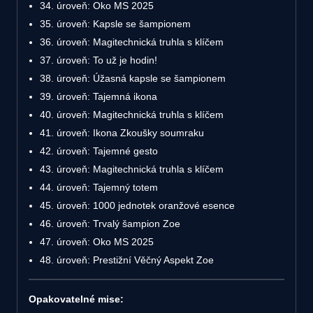
34. úroveň: Oko MS 2025
35. úroveň: Kapsle se šampionem
36. úroveň: Magitechnická truhla s klíčem
37. úroveň: To už je hodin!
38. úroveň: Úžasná kapsle se šampionem
39. úroveň: Tajemná ikona
40. úroveň: Magitechnická truhla s klíčem
41. úroveň: Ikona Zkoušky soumraku
42. úroveň: Tajemné gesto
43. úroveň: Magitechnická truhla s klíčem
44. úroveň: Tajemný totem
45. úroveň: 1000 jednotek oranžové esence
46. úroveň: Trvalý šampion Zoe
47. úroveň: Oko MS 2025
48. úroveň: Prestižní Věčný Aspekt Zoe
Opakovatelné mise: