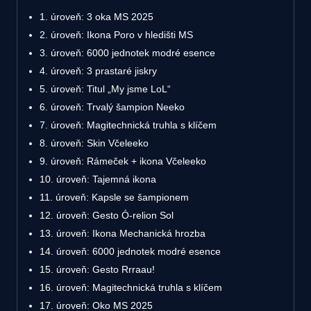
1. úroveň: 3 oka MS 2025
2. úroveň: Ikona Poro v hledišti MS
3. úroveň: 6000 jednotek modré esence
4. úroveň: 3 prastaré jiskry
5. úroveň: Titul „My jsme LoL“
6. úroveň: Trvalý šampion Neeko
7. úroveň: Magitechnická truhla s klíčem
8. úroveň: Skin Včeleeko
9. úroveň: Rámeček + ikona Včeleeko
10. úroveň: Tajemná ikona
11. úroveň: Kapsle se šampionem
12. úroveň: Gesto Ó-relion Sol
13. úroveň: Ikona Mechanická hrozba
14. úroveň: 6000 jednotek modré esence
15. úroveň: Gesto Rrraau!
16. úroveň: Magitechnická truhla s klíčem
17. úroveň: Oko MS 2025