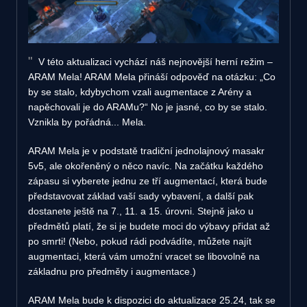
V této aktualizaci vychází náš nejnovější herní režim –
ARAM Mela! ARAM Mela přináší odpověď na otázku: „Co
by se stalo, kdybychom vzali augmentace z Arény a
napěchovali je do ARAMu?“ No je jasné, co by se stalo.
Vznikla by pořádná... Mela.
ARAM Mela je v podstatě tradiční jednolajnový masakr
5v5, ale okořeněný o něco navíc. Na začátku každého
zápasu si vyberete jednu ze tří augmentací, která bude
představovat základ vaší sady vybavení, a další pak
dostanete ještě na 7., 11. a 15. úrovni. Stejně jako u
předmětů platí, že si je budete moci do výbavy přidat až
po smrti! (Nebo, pokud rádi podvádíte, můžete najít
augmentaci, která vám umožní vracet se libovolně na
základnu pro předměty i augmentace.)
ARAM Mela bude k dispozici do aktualizace 25.24, tak se