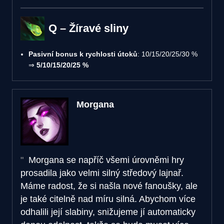
Q – Žíravé sliny
Pasivní bonus k rychlosti útoků
: 10/15/20/25/30 %
⇒
5/10/15/20/25 %
Morgana
Morgana se napříč všemi úrovněmi hry
prosadila jako velmi silný středový lajnař.
Máme radost, že si našla nové fanoušky, ale
je také citelně nad míru silná. Abychom více
odhalili její slabiny, snižujeme jí automaticky