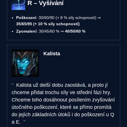
R – Vyšívání
Poškození
: 30/60/90 (+ 8 % síly schopností) ⇒
35/65/95 (+ 10 % síly schopností)
Zpomalení
: 30/45/60 % ⇒
40/50/60 %
Kalista
Kalista už delší dobu zaostává, a proto jí
chceme přidat trochu síly ve střední fázi hry.
Chceme toho dosáhnout posílením zvyšování
útočného poškození, které se přímo promítá
do jejích základních útoků i do poškození u Q
a E.