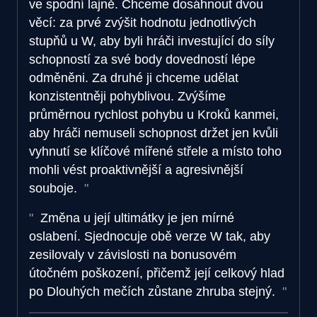
ve spodní lajně. Chceme dosáhnout dvou
věcí: za prvé zvýšit hodnotu jednotlivých
stupňů u W, aby byli hráči investující do síly
schopností za své body dovedností lépe
odměněni. Za druhé ji chceme udělat
konzistentněji pohyblivou. Zvýšíme
průměrnou rychlost pohybu u Kroků kanmei,
aby hráči nemuseli schopnost držet jen kvůli
vyhnutí se klíčové mířené střele a místo toho
mohli vést proaktivnější a agresivnější
souboje.
Změna u její ultimátky je jen mírné
oslabení. Sjednocuje obě verze W tak, aby
zesilovaly v závislosti na bonusovém
útočném poškození, přičemž její celkový hlad
po Dlouhých mečích zůstane zhruba stejný.