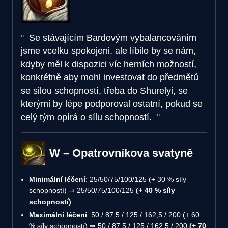
Se stávajícím Bardovým vybalancováním
jsme vcelku spokojeni, ale líbilo by se nám,
kdyby měl k dispozici víc herních možností,
konkrétně aby mohl investovat do předmětů
se silou schopností, třeba do Shurelyi, se
kterými by lépe podporoval ostatní, pokud se
celý tým opírá o sílu schopností.
W – Opatrovníkova svatyně
Minimální léčení
: 25/50/75/100/125 (+ 30 % síly
schopností) ⇒ 25/50/75/100/125
(+ 40 % síly
schopností)
Maximální léčení
: 50 / 87,5 / 125 / 162,5 / 200 (+ 60
% síly schopností) ⇒ 50 / 87,5 / 125 / 162,5 / 200
(+ 70