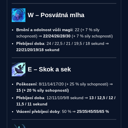
W – Posvátná mlha
Brnění a odolnost vůči magii
: 22 (+ 7 % síly
schopností) ⇒
22/24/26/28/30
(+ 7 % síly schopností)
Přebíjecí doba
: 24 / 22,5 / 21 / 19,5 / 18 sekund ⇒
22/21/20/19/18 sekund
E – Skok a sek
Poškození
: 8/11/14/17/20 (+ 25 % síly schopností) ⇒
15 (+ 20 % síly schopností)
Přebíjecí doba
: 12/11/10/9/8 sekund ⇒
13 / 12,5 / 12 /
11,5 / 11 sekund
Vrácení přebíjecí doby
: 50 % ⇒
25/35/45/55/65 %