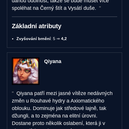
danou odolnost, takže se bude muset více
spoléhat na Černý štít a Vysátí duše.
Základní atributy
Zvyšování brnění
: 5 ⇒
4,2
Qiyana
Qiyana patří mezi jasné vítěze nedávných
změn u Rouhavé hydry a Axiomatického
oblouku. Dominuje jak středové lajně, tak
džungli, a to zejména na elitní úrovni.
Dostane proto několik oslabení, která ji v