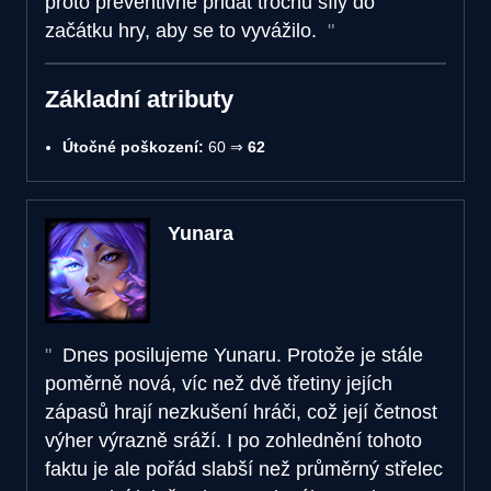
proto preventivně přidat trochu síly do
začátku hry, aby se to vyvážilo.
Základní atributy
Útočné poškození:
60 ⇒
62
Yunara
Dnes posilujeme Yunaru. Protože je stále
poměrně nová, víc než dvě třetiny jejích
zápasů hrají nezkušení hráči, což její četnost
výher výrazně sráží. I po zohlednění tohoto
faktu je ale pořád slabší než průměrný střelec