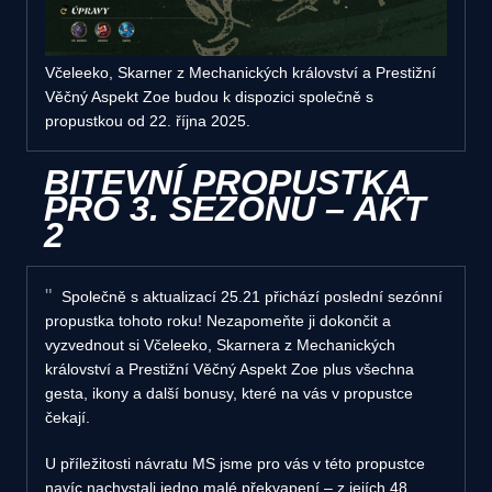
Včeleeko, Skarner z Mechanických království a Prestižní
Věčný Aspekt Zoe budou k dispozici společně s
propustkou od 22. října 2025.
BITEVNÍ PROPUSTKA
PRO 3. SEZÓNU – AKT
2
Společně s aktualizací 25.21 přichází poslední sezónní
propustka tohoto roku! Nezapomeňte ji dokončit a
vyzvednout si Včeleeko, Skarnera z Mechanických
království a Prestižní Věčný Aspekt Zoe plus všechna
gesta, ikony a další bonusy, které na vás v propustce
čekají.
U příležitosti návratu MS jsme pro vás v této propustce
navíc nachystali jedno malé překvapení – z jejích 48