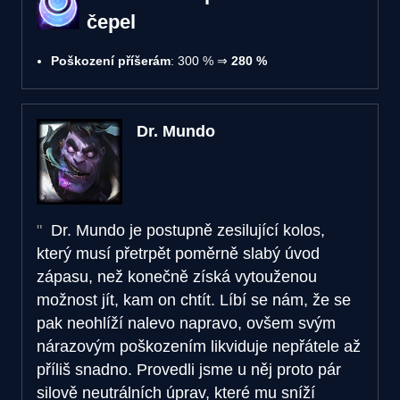
čepel
Poškození příšerám
: 300 % ⇒
280 %
Dr. Mundo
Dr. Mundo je postupně zesilující kolos,
který musí přetrpět poměrně slabý úvod
zápasu, než konečně získá vytouženou
možnost jít, kam on chtít. Líbí se nám, že se
pak neohlíží nalevo napravo, ovšem svým
nárazovým poškozením likviduje nepřátele až
příliš snadno. Provedli jsme u něj proto pár
silově neutrálních úprav, které mu sníží