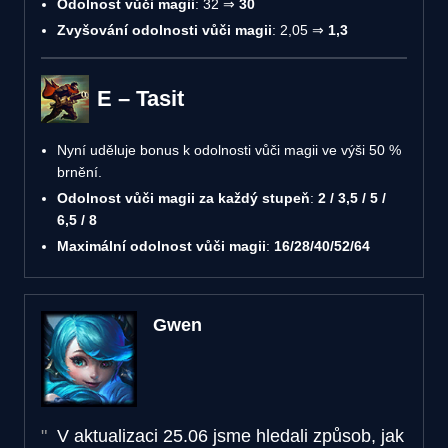
Odolnost vůči magii
: 32 ⇒
30
Zvyšování odolnosti vůči magii
: 2,05 ⇒
1,3
E – Tasit
Nyní uděluje bonus k odolnosti vůči magii ve výši 50 %
brnění.
Odolnost vůči magii za každý stupeň
:
2 / 3,5 / 5 /
6,5 / 8
Maximální odolnost vůči magii
:
16/28/40/52/64
Gwen
V aktualizaci 25.06 jsme hledali způsob, jak