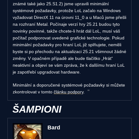
známé také jako 25.S1.2) jsme upravili minimální
systémové požadavky, protože LoL začalo na Windows
vyžadovat DirectX 11 na úrovni 11_0 a u Maců jsme přešli
na rozhraní Metal. Počínaje verzí hry 25.21 budou tyto
novinky povinné, takže chcete-li hrát dál LoL, musí váš
počítač podporovat uvedené grafické technologie. Pokud
minimální požadavky pro hraní LoL již splňujete, neměli
byste si po přechodu na aktualizaci 25.21 všimnout žádné
změny. V opačném případě ale bude tlačítko „Hrát“
neaktivní a objeví se vám zpráva, že k dalšímu hraní LoL
je zapotřebí upgradovat hardware.
Minimální a doporučené systémové požadavky si můžete
zkontrolovat v tomto
článku podpory
.
ŠAMPIONI
Bard