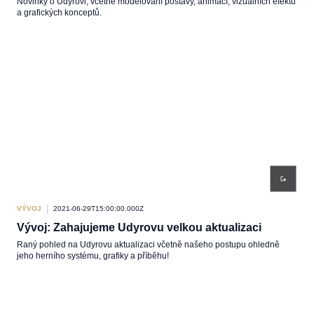
Novinky o Udyrovi, včetně modelování postavy, animací, vizuálních efektů
a grafických konceptů.
VÝVOJ
2021-06-29T15:00:00.000Z
Vývoj: Zahajujeme Udyrovu velkou aktualizaci
Raný pohled na Udyrovu aktualizaci včetně našeho postupu ohledně
jeho herního systému, grafiky a příběhu!