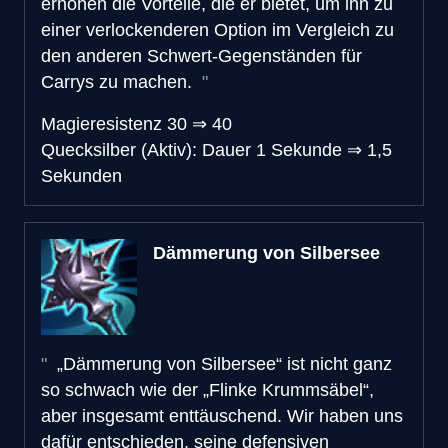
erhöhen die Vorteile, die er bietet, um ihn zu
einer verlockenderen Option im Vergleich zu
den anderen Schwert-Gegenständen für
Carrys zu machen.
Magieresistenz
30
⇒
40
Quecksilber (Aktiv): Dauer
1 Sekunde
⇒
1,5
Sekunden
Dämmerung von Silbersee
„Dämmerung von Silbersee“ ist nicht ganz
so schwach wie der „Flinke Krummsäbel“,
aber insgesamt enttäuschend. Wir haben uns
dafür entschieden, seine defensiven