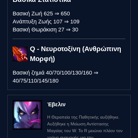
Βασική Ζωή
625
⇒
650
Ανάπτυξη Ζωής
107
⇒
109
Βασική Θωράκιση
27
⇒
30
Q - Νευροτοξίνη (Ανθρώπινη
Μορφή)
Βασική ζημιά
40/70/100/130/160
⇒
40/75/110/145/180
Έβελιν
Η Θεραπεία της Παθητικής αυξήθηκε.
Αυξήθηκε η Μείωση Αντίστασης
Μαγείας του W. Το R μειώνει πλέον τον
χρόνο αναμονής για την