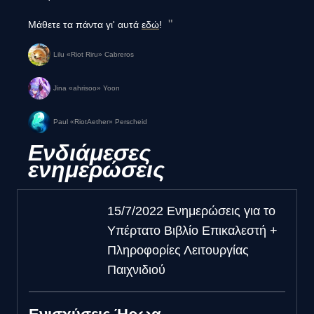
Μάθετε τα πάντα γι' αυτά
εδώ
!
Lilu «Riot Riru» Cabreros
Jina «ahrisoo» Yoon
Paul «RiotAether» Perscheid
Ενδιάμεσες
ενημερώσεις
15/7/2022 Ενημερώσεις για το
Υπέρτατο Βιβλίο Επικαλεστή +
Πληροφορίες Λειτουργίας
Παιχνιδιού