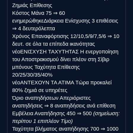
Ζημιάς Επίθεσης
Κόστος Μάνα
75
⇒
60
ενημερώθηκε
Διάρκεια Ενίσχυσης
3 επιθέσεις
⇒
4 δευτερόλεπτα
Χρόνος Επαναφόρτισης
12/10,5/9/7,5/6
⇒
10
δευτ. σε όλα τα επίπεδα ικανότητας
νέο
ΕΝΙΣΧΥΣΗ ΤΑΧΥΤΗΤΑΣ
Η ενεργοποίηση
του Αποστρακισμού δίνει πλέον στη Σίβιρ
μπόνους Ταχύτητα Επίθεσης
20/25/30/35/40%
νέο
ΑΝΤΕΧΟΥΝ ΤΑ ΑΤΙΜΑ
Τώρα προκαλεί
80% ζημιά σε υπηρέτες
Όριο αναπηδήσεων
Απεριόριστες
αναπηδήσεις
⇒
8 αναπηδήσεις ανά επίθεση
Εμβέλεια Αναπήδησης
450
⇒
500
(σημείωση:
περίπου 1 επιπλέον Τίμο)
Ταχύτητα βλήματος αναπήδησης
700
⇒
1000