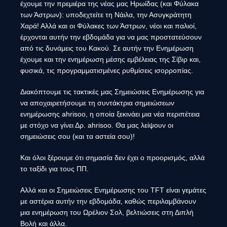
έχουμε την πρεμιέρα της νέας μας Ηρωίδας (και Φύλακα
των Άστρων): υποδεχτείτε τη Νάιλα, την Ασυγκράτητη
Χαρά! Αλλά και οι Φύλακες των Άστρων, νέοι και παλιοί,
έρχονται αυτήν την εβδομάδα για να μας προστατεύσουν
από τις δυνάμεις του Κακού. Σε αυτήν την Ενημέρωση
έχουμε και την ενημέρωση μέσης εμβέλειας της Σίβιρ και,
φυσικά, τις προγραμματισμένες ρυθμίσεις ισορροπίας.
Διακόπτουμε τις τακτικές μας Σημειώσεις Ενημέρωσης για
να αποχαιρετήσουμε τη συντάκτρια σημειώσεων
ενημέρωσης ahrisoo, η οποία ξεκινάει μια νέα περιπέτεια
με στόχο να γίνει Δρ. ahrisoo. Θα μας λείψουν οι
σημειώσεις σου (και τα αστεία σου)!
Και όλοι ξέρουμε ότι σημασία δεν έχει ο προορισμός, αλλά
το ταξίδι για τους ΠΠ.
Αλλά και οι Σημειώσεις Ενημέρωσης του TFT είναι γεμάτες
με αστέρια αυτήν την εβδομάδα, καθώς περιλαμβάνουν
μια ενημέρωση του Ωρέλιον Σολ, βελτιώσεις στη Διπλή
Βολή και άλλα.