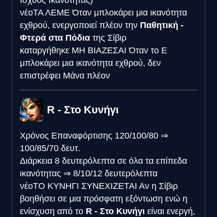
νέο
ΤΑ ΛΕΜΕ
Όταν μπλοκάρει μια ικανότητα
εχθρού, ενεργοποιεί πλέον την
Παθητική -
Φτερά στα Πόδια
της Σίβιρ
καταργήθηκε
ΜΗ ΒΙΑΖΕΣΑΙ
Όταν το E
μπλοκάρει μια ικανότητα εχθρού, δεν
επιστρέφει Μάνα πλέον
R - Στο Κυνήγι
Χρόνος Επαναφόρτισης
120/100/80
⇒
100/85/70 δευτ.
Διάρκεια
8 δευτερόλεπτα σε όλα τα επίπεδα
ικανότητας
⇒
8/10/12 δευτερόλεπτα
νέο
ΤΟ ΚΥΝΗΓΙ ΣΥΝΕΧΙΖΕΤΑΙ
Αν η Σίβιρ
βοηθήσει σε μια πρόσφατη εξόντωση ενώ η
ενίσχυση από το
R - Στο Κυνήγι
είναι ενεργή,