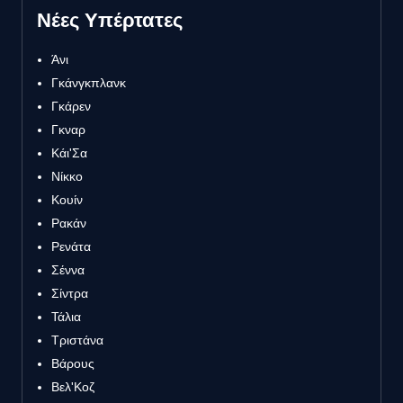
Νέες Υπέρτατες
Άνι
Γκάνγκπλανκ
Γκάρεν
Γκναρ
Κάι'Σα
Νίκκο
Κουίν
Ρακάν
Ρενάτα
Σέννα
Σίντρα
Τάλια
Τριστάνα
Βάρους
Βελ'Κοζ