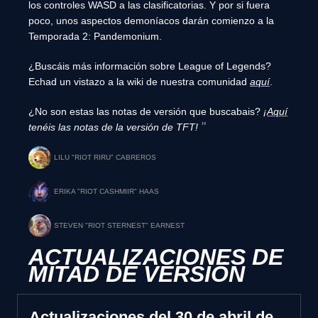
los controles WASD a las clasificatorias. Y por si fuera
poco, unos aspectos demoníacos darán comienzo a la
Temporada 2: Pandemonium.
¿Buscáis más información sobre League of Legends?
Echad un vistazo a la wiki de nuestra comunidad
aquí
.
¿No son estas las notas de versión que buscabais?
¡
Aquí
tenéis las notas de la versión de TFT!
LILU "RIOT RIRU" CABREROS
ERIKA "RIOT CASHMIIR" HAAS
STEVEN "RIOT STERNEST" EARNEST
ACTUALIZACIONES DE
MITAD DE VERSIÓN
Actualizaciones del 30 de abril de