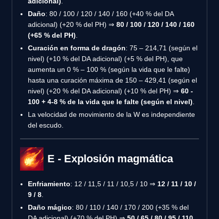
adicional)
.
Daño
: 80 / 100 / 120 / 140 / 160 (+40 % del DA
adicional) (+20 % del PH) ⇒
80 / 100 / 120 / 140 / 160
(+65 % del PH)
.
Curación en forma de dragón
: 75 – 214,71 (según el
nivel) (+10 % del DA adicional) (+5 % del PH), que
aumenta un 0 % – 100 % (según la vida que le falte)
hasta una curación máxima de 150 – 429,41 (según el
nivel) (+20 % del DA adicional) (+10 % del PH) ⇒
60 -
100 + 4-8 % de la vida que le falte (según el nivel)
.
La velocidad de movimiento de la W es independiente
del escudo.
E - Explosión magmática
Enfriamiento
: 12 / 11,5 / 11 / 10,5 / 10 ⇒
12 / 11 / 10 /
9 / 8
.
Daño mágico
: 80 / 110 / 140 / 170 / 200 (+35 % del
DA adicional) (+70 % del PH) ⇒
50 / 65 / 80 / 95 / 110