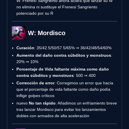
W: Frenesí Sangriento ahora aclara que lanzar su W
no elimina ni sustituye el Frenesí Sangriento
potenciado por su R
W: Mordisco
Curación
: 35/42.5/50/57.5/65% ⇒ 36/42/48/54/60%
Aumento del daño contra súbditos y monstruos
:
20% ⇒ 10%
Porcentaje de Vida faltante máxima como daño
contra súbditos y monstruos
: 500 ⇒ 400
Corrección de error
: Corregimos un error que hacía
que el porcentaje de vida faltante como daño podía
infligir golpes críticos
nuevo
No tan rápido
: Añadimos un enfriamiento breve
tras lanzar Mordisco para evitar los lanzamientos
dobles con armados de alta aceleración