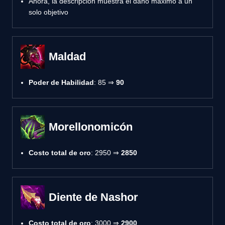
Ahora, la descripción muestra el daño máximo a un
solo objetivo
Maldad
Poder de Habilidad
: 85 ⇒
90
Morellonomicón
Costo total de oro
: 2950 ⇒
2850
Diente de Nashor
Costo total de oro
: 3000 ⇒
2900