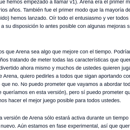
 (que hemos empezado a llamar v1). Arena era el primer
ios años. También fue el primer modo que la mayoría d
ido) hemos lanzado. Oír todo el entusiasmo y ver todos 
a su disposición lo antes posible con algunas mejoras so
os que Arena sea algo que mejore con el tiempo. Podrí
ños tratando de meter todas las características que que
 divertido ahora mismo y muchos de ustedes quieren jug
de Arena, quiero pedirles a todos que sigan aportando co
 lo que no. No puedo prometer que vayamos a abordar to
ue queríamos en esta versión), pero sí puedo prometer 
os hacer el mejor juego posible para todos ustedes.
a versión de Arena sólo estará activa durante un tiempo
e nuevo. Aún estamos en fase experimental, así que que