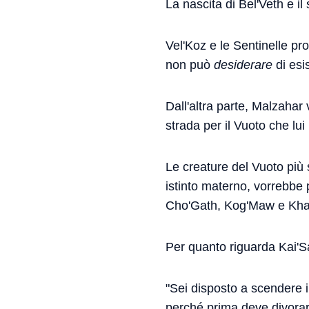
La nascita di Bel'Veth e il
Vel'Koz e le Sentinelle pr
non può
desiderare
di esi
Dall'altra parte, Malzahar 
strada per il Vuoto che lu
Le creature del Vuoto più 
istinto materno, vorrebbe 
Cho'Gath, Kog'Maw e Kha'Z
Per quanto riguarda Kai'Sa 
"Sei disposto a scendere i
perché prima deve divorare