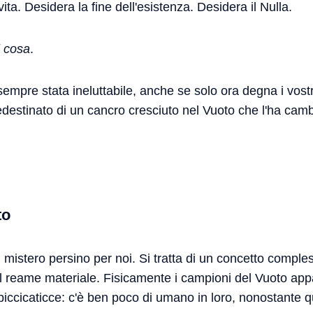
vita. Desidera la fine dell'esistenza. Desidera il Nulla.
i cosa
.
sempre stata ineluttabile, anche se solo ora degna i vost
edestinato di un cancro cresciuto nel Vuoto che l'ha cambi
to
 mistero persino per noi. Si tratta di un concetto comple
il reame materiale. Fisicamente i campioni del Vuoto app
piccicaticce: c'è ben poco di umano in loro, nonostante q