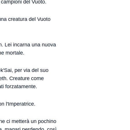
ri campioni del Vuoto.
 una creatura del Vuoto
eth. Lei incarna una nuova
me mortale.
'Sai, per via del suo
'Veth. Creature come
ti forzatamente.
n l'Imperatrice.
che ci metterà un pochino
la, magari perdendo, così