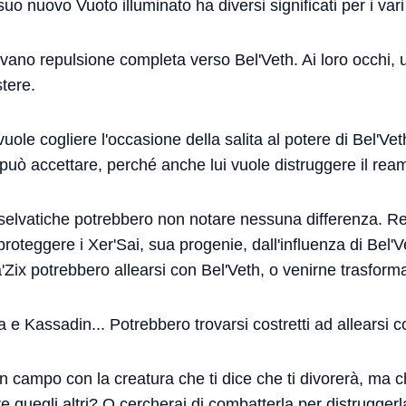
 suo nuovo Vuoto illuminato ha diversi significati per i va
ovano repulsione completa verso Bel'Veth. Ai loro occhi,
stere.
vuole cogliere l'occasione della salita al potere di Bel'V
i può accettare, perché anche lui vuole distruggere il rea
selvatiche potrebbero non notare nessuna differenza. Rek
proteggere i Xer'Sai, sua progenie, dall'influenza di Bel
ix potrebbero allearsi con Bel'Veth, o venirne trasforma
e Kassadin... Potrebbero trovarsi costretti ad allearsi co
n campo con la creatura che ti dice che ti divorerà, ma 
 quegli altri? O cercherai di combatterla per distrugger