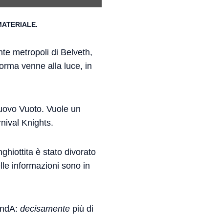
MATERIALE.
nte metropoli di Belveth
,
rma venne alla luce, in
nuovo Vuoto. Vuole un
nival Knights.
ghiottita è stato divorato
lle informazioni sono in
(ndA:
decisamente
più di