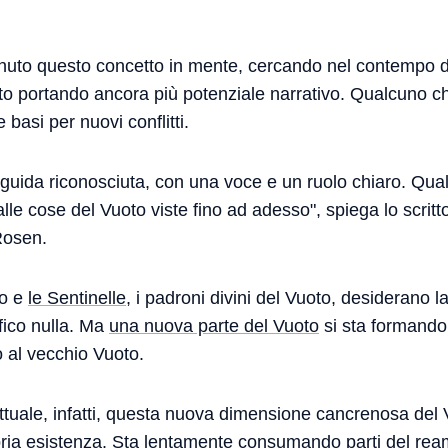
enuto questo concetto in mente, cercando nel contempo 
oto portando ancora più potenziale narrativo. Qualcuno c
e basi per nuovi conflitti.
uida riconosciuta, con una voce e un ruolo chiaro. Qual
e cose del Vuoto viste fino ad adesso", spiega lo scrittor
Rosen.
to e
le Sentinelle
, i padroni divini del Vuoto, desiderano la
fico nulla. Ma
una nuova parte del Vuoto
si sta formando,
o al vecchio Vuoto.
 attuale, infatti, questa nuova dimensione cancrenosa de
ria esistenza. Sta lentamente consumando parti del rea