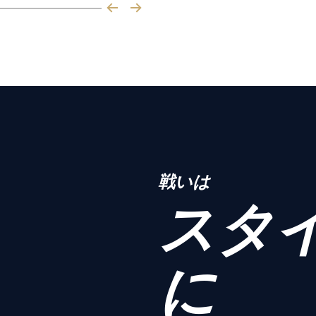
戦いは
スタ
に