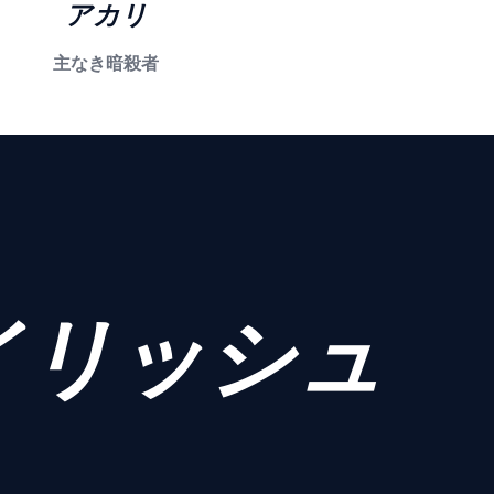
アカリ
主なき暗殺者
イリッシュ