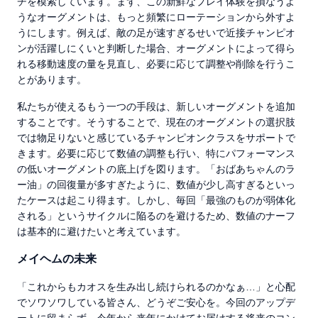
チを模索しています。まず、この新鮮なプレイ体験を損なうよ
うなオーグメントは、もっと頻繁にローテーションから外すよ
うにします。例えば、敵の足が速すぎるせいで近接チャンピオ
ンが活躍しにくいと判断した場合、オーグメントによって得ら
れる移動速度の量を見直し、必要に応じて調整や削除を行うこ
とがあります。
私たちが使えるもう一つの手段は、新しいオーグメントを追加
することです。そうすることで、現在のオーグメントの選択肢
では物足りないと感じているチャンピオンクラスをサポートで
きます。必要に応じて数値の調整も行い、特にパフォーマンス
の低いオーグメントの底上げを図ります。「おばあちゃんのラ
ー油」の回復量が多すぎたように、数値が少し高すぎるといっ
たケースは起こり得ます。しかし、毎回「最強のものが弱体化
される」というサイクルに陥るのを避けるため、数値のナーフ
は基本的に避けたいと考えています。
メイヘムの未来
「これからもカオスを生み出し続けられるのかなぁ…」と心配
でソワソワしている皆さん、どうぞご安心を。今回のアップデ
ートに留まらず、今年から来年にかけてお届けする将来のコン