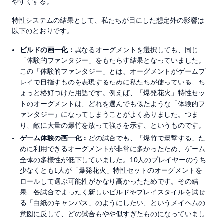
やすくする。
特性システムの結果として、私たちが目にした想定外の影響は
以下のとおりです。
ビルドの画一化：
異なるオーグメントを選択しても、同じ
「体験的ファンタジー」をもたらす結果となっていました。
この「体験的ファンタジー」とは、オーグメントがゲームプ
レイで目指すものを表現するために私たちが使っている、ち
ょっと格好つけた用語です。例えば、「爆発花火」特性セッ
トのオーグメントは、どれを選んでも似たような「体験的フ
ァンタジー」になってしまうことがよくありました。つま
り、敵に大量の爆竹を放って強さを示す、というものです。
ゲーム体験の画一化：
どの試合でも、「爆竹で爆撃する」た
めに利用できるオーグメントが非常に多かったため、ゲーム
全体の多様性が低下していました。10人のプレイヤーのうち
少なくとも1人が「爆発花火」特性セットのオーグメントを
ロールして選ぶ可能性がかなり高かったためです。その結
果、各試合でまったく新しいビルドやプレイスタイルを試せ
る「白紙のキャンバス」のようにしたい、というメイヘムの
意図に反して、どの試合もやや似すぎたものになっていまし