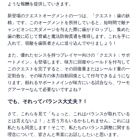
ような報酬を提供していきます。
新登場のクエストオーグメントの一つは、「クエスト：歯の妖
精」です。このオーグメントを所持していると、短時間で敵チ
ャンピオンに大ダメージを与えた際に歯がドロップし、集めた
歯の数に応じて脅威と魔法防御貫通を獲得します。これを手に
入れて、宿敵を歯医者さんに送り込んでやりましょう！
また、優れたセンスを持つプレイヤー向けの「クエスト：サポ
ートメイン」も登場します。味方に回復やシールドを付与して
このクエストを完了すると、その回復量またはシールド量の一
定割合を、その味方の体力自動回復として付与できるようにな
ります。頼れるサポートメインが味方にいる試合なら、ワーモ
グアーマーなんて必要ないですよね？
でも、それってバランス大丈夫？！
さて、これらを見て「ちょっと、これはバランスが取れている
とは言えないよ！」と言う方もいるかもしれません。これには
私たちも同意します！そこで、私たちのバランス調整に関する
理念について、皆さんと率直にお話ししたいと思います。