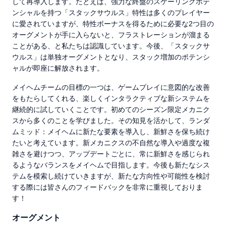
して再導入します。たとえば、強力な終盤のスケーリングポテ
ンシャルを持つ「スタックサウルス」特性は多くのプレイヤー
に愛されていますが、特性ボーナスを得るために必要な2つ目の
オーグメントが手に入らないと、フラストレーションが溜まる
ことがある、と私たちは認識しています。今後、「スタックサ
ウルス」は単独オーグメントとなり、スタック増加のポテンシ
ャルが即座に解放されます。
メイヘムチームの目標の一つは、ゲームプレイに意図的な改善
をもたらしてくれる、楽しくインタラクティブな新システムを
継続的に試していくことです。初めてのシーズン限定メカニク
スから多くのことを学びました。その知見を活かして、ランダ
ムミッド：メイヘムに新たな要素を導入し、新鮮さを保ち続け
たいと考えています。新メカニクスの不自然な導入や過度な複
雑さを避けつつ、アップデートごとに、常に新鮮さを感じられ
るようなバランスをメイヘムで目指します。今後も新たなシス
テムを模索し続けていきますが、新たな方向性や可能性を検討
する際には皆さんのフィードバックを非常に重視しておりま
す！
オーグメント