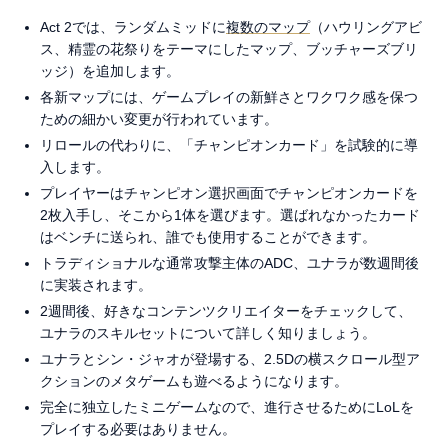
Act 2では、ランダムミッドに
複数のマップ
（ハウリングアビ
ス、精霊の花祭りをテーマにしたマップ、ブッチャーズブリ
ッジ）を追加します。
各新マップには、ゲームプレイの新鮮さとワクワク感を保つ
ための細かい変更が行われています。
リロールの代わりに、「チャンピオンカード」を試験的に導
入します。
プレイヤーはチャンピオン選択画面でチャンピオンカードを
2枚入手し、そこから1体を選びます。選ばれなかったカード
はベンチに送られ、誰でも使用することができます。
トラディショナルな通常攻撃主体のADC、ユナラが数週間後
に実装されます。
2週間後、好きなコンテンツクリエイターをチェックして、
ユナラのスキルセットについて詳しく知りましょう。
ユナラとシン・ジャオが登場する、2.5Dの横スクロール型ア
クションのメタゲームも遊べるようになります。
完全に独立したミニゲームなので、進行させるためにLoLを
プレイする必要はありません。