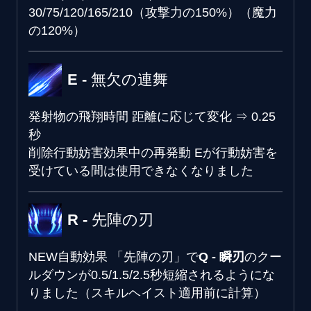
30/75/120/165/210（攻撃力の150%）（魔力
の120%）
E - 無欠の連舞
発射物の飛翔時間
距離に応じて変化
⇒
0.25
秒
削除
行動妨害効果中の再発動
Eが行動妨害を
受けている間は使用できなくなりました
R - 先陣の刃
NEW
自動効果
「先陣の刃」で
Q - 瞬刃
のクー
ルダウンが0.5/1.5/2.5秒短縮されるようにな
りました（スキルヘイスト適用前に計算）