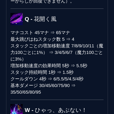
ーからしか回復できません）。
Q - 花開く風
マナコスト
45マナ
⇒
65マナ
最大跳びはねスタック数
5
⇒
4
スタックごとの増加移動速度
7/8/9/10/11（魔
力100ごとに1%）
⇒
3/4/5/6/7（魔力100ごと
に3%）
増加移動速度の効果時間
5秒
⇒
5.5秒
スタック持続時間
1秒
⇒
1.5秒
クールダウン
4秒
⇒
6/5.5/5/4.5/4秒
基本ダメージ
30/45/60/75/90
⇒
35/50/65/80/95
W - ひゃっ、あぶない！