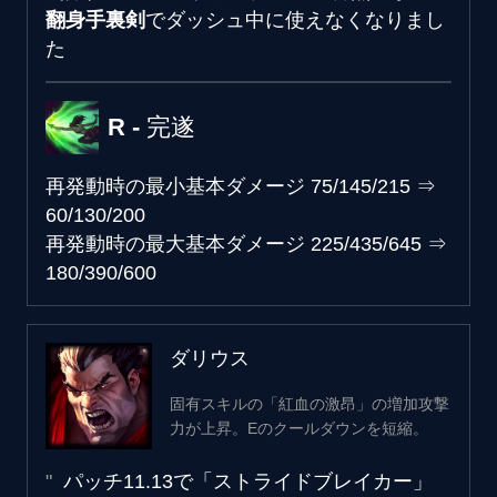
翻身手裏剣
でダッシュ中に使えなくなりまし
た
R - 完遂
再発動時の最小基本ダメージ
75/145/215
⇒
60/130/200
再発動時の最大基本ダメージ
225/435/645
⇒
180/390/600
ダリウス
固有スキルの「紅血の激昂」の増加攻撃
力が上昇。Eのクールダウンを短縮。
パッチ11.13で「ストライドブレイカー」