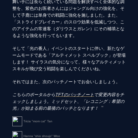
舞い手には長らく続いている問題を解決すべく全体的な調
整を、紫色のお医者さんにはジャングル向けの強化を、そ
して子鹿には単身での戦闘に強化を施しました。また、
「ストライドブレイカー」のスロウ効果を低減しつつ、こ
のアイテムの常連客（ダリウスとガレン）にその補填とな
るような強化を行ってもいます。
そして「光の番人」イベントのスタートに伴い、新たなゲ
ームモードである「アルティメット スペルブック」が登場
します！ サイラスの気分になって、様々なアルティメット
スキルが飛び交う戦闘を楽しんでくださいね。
それではまた、次のパッチノートでお会いしましょう。
こちらのポータルから
TFTのパッチノート
で変更内容をチ
ェックしましょう。ミッドセット、「レコニング：希望の
光」が始まる前の最後のパッチとなります！
Tricia "mom cat" Tan
Hanna "shio shoujo" Woo