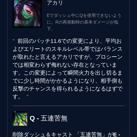
アカリ
Eでダッシュ中にQを使用できないよう
に。Rの再発動時の基本ダメージが低
下。
前回のパッチ11.6での変更により、平均お
よびエリートのスキルレベル帯ではバランス
が取れたと言えるアカリですが、プロシーン
では相変わらず侮れない存在となっていま
す。この変更によって瞬間火力を出し切るま
でに少し時間がかかるようになり、相手側も
反撃のチャンスを得られるようになるはずで
す。
Q - 五連苦無
削除
ダッシュ＆キャスト
「五連苦無」が
E -