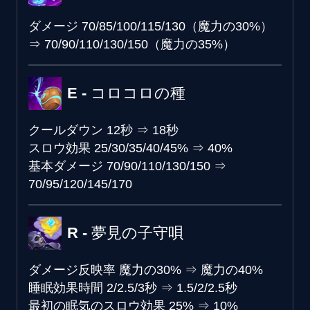
ダメージ
70/85/100/115/130（魔力の30%）
⇒
70/90/110/130/150（魔力の35%）
E - コロコロの種
クールダウン
12秒
⇒
18秒
スロウ効果
25/30/35/40/45%
⇒
40%
基本ダメージ
70/90/110/130/150
⇒
70/95/120/145/170
R - 夢見の子守唄
ダメージ反映率
魔力の30%
⇒
魔力の40%
睡眠効果時間
2/2.5/3秒
⇒
1.5/2/2.5秒
最初の眠気のスロウ効果
25%
⇒
10%