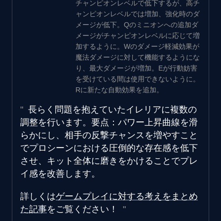
チャンピオンレベルで低下するが、高チ
ャンピオンレベルでは増加、強化時のダ
メージが低下。Qのミニオンへの追加ダ
メージがチャンピオンレベルに応じて増
加するように。Wのダメージ軽減効果が
魔法ダメージに対して機能するようにな
り、最大ダメージが増加。Eが行動妨害
を受けている間は使用できないように。
Rに新たな自動効果を追加。
長らく問題を抱えていたイレリアに複数の
調整を行います。要点：パワー上昇曲線を滑
らかにし、相手の反撃チャンスを増やすこと
でプロシーンにおける圧倒的な存在感を低下
させ、キット全体に磨きをかけることでプレ
イ感を改善します。
詳しくは
ゲームプレイに対する考えをまとめ
た記事
をご覧ください！