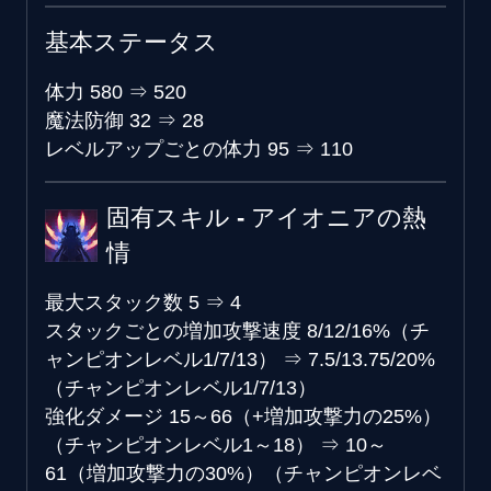
基本ステータス
体力
580
⇒
520
魔法防御
32
⇒
28
レベルアップごとの体力
95
⇒
110
固有スキル - アイオニアの熱
情
最大スタック数
5
⇒
4
スタックごとの増加攻撃速度
8/12/16%（チ
ャンピオンレベル1/7/13）
⇒
7.5/13.75/20%
（チャンピオンレベル1/7/13）
強化ダメージ
15～66（+増加攻撃力の25%）
（チャンピオンレベル1～18）
⇒
10～
61（増加攻撃力の30%）（チャンピオンレベ